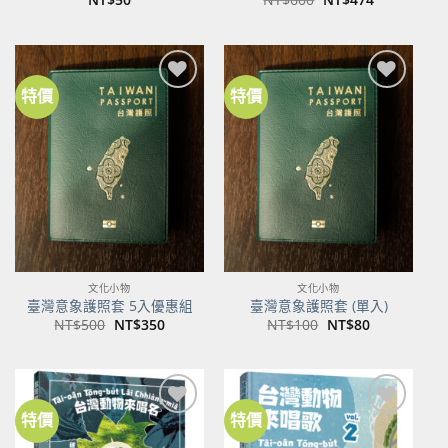
始
前
價
價
格：
格：
NT$600。
NT$474。
特價
特價
加到
加到
關注
關注
商品
商品
文化小物
文化小物
臺灣意象護照套 5入優惠組
臺灣意象護照套 (單入)
原
目
原
目
NT$
500
NT$
350
NT$
100
NT$
80
始
前
始
前
價
價
價
價
格：
格：
格：
格：
NT$500。
NT$350。
NT$100。
NT$80。
特價
特價
加到
加到