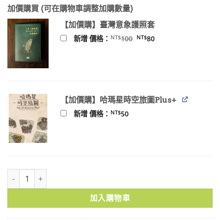
加價購買 (可在購物車調整加購數量)
【加價購】臺灣意象護照套
原
目
NT$
NT$
新增 價格：
100
80
始
前
價
價
格：
格：
NT$100。
NT$80。
【加價購】哈瑪星時空旅圖Plus+
NT$
新增 價格：
50
古蹟保存區及歷史街區保存 數量
加入購物車