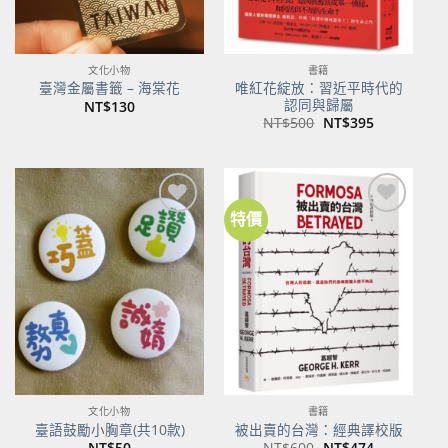
文化小物
書籍
唯紅花綻放：習近平時代的
臺灣金屬書籤 – 海棠花
認同與歸屬
NT$
130
原
目
NT$
500
NT$
395
始
前
價
價
格：
格：
NT$500。
NT$395。
特價
加到
加到
關注
關注
商品
商品
文化小物
書籍
臺語鼓勵小胸章(共10款)
被出賣的台灣：經典譯校版
原
目
NT$
50
NT$
600
NT$
474