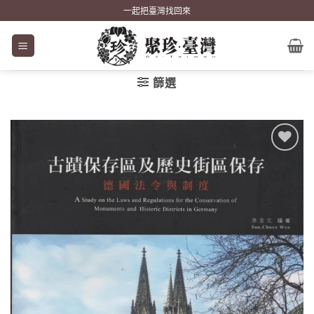
Skip
一起把臺灣找回來
to
content
篩選
加到
關注
商品