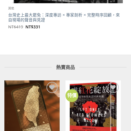
其他
台灣史上最大罷免：深度專訪 × 專家剖析 × 完整時序回顧，來
自現場的聲音與見證
原
目
NT$
419
NT$
331
始
前
價
價
格：
格：
NT$419。
NT$331。
熱賣商品
特價
加到
加到
關注
關注
商品
商品