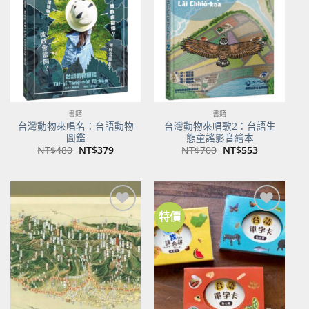
關注
關注
商品
商品
書籍
書籍
台灣動物來唱名：台語動物
台灣動物來唱歌2：台語生
圖鑑
態童謠影音繪本
原
目
原
目
NT$
480
NT$
379
NT$
700
NT$
553
始
前
始
前
價
價
價
價
格：
格：
格：
格：
NT$480。
NT$379。
NT$700。
NT$553。
特價
加到
加到
關注
關注
商品
商品