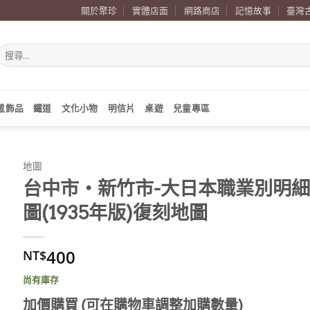
關於聚珍
實體店面
網路商店
記憶故事
臺灣
搜
尋
關
鍵
字:
戴飾品
鐵道
文化小物
明信片
桌遊
兒童專區
地圖
台中市‧新竹市-大日本職業別明細
圖(1935年版)復刻地圖
400
NT$
尚有庫存
加價購買 (可在購物車調整加購數量)