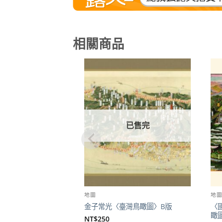
相關商品
加到
關注
商品
已售完
地圖
地
〈
金子常光〈臺灣鳥瞰圖〉B版
瞰
NT$
250