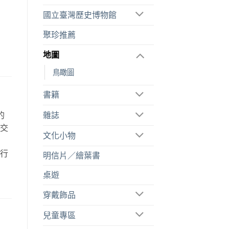
國立臺灣歷史博物館
聚珍推薦
地圖
鳥瞰圖
書籍
的
雜誌
空交
文化小物
故
旅行
明信片／繪葉書
。
桌遊
穿戴飾品
兒童專區