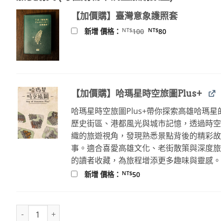
【加價購】臺灣意象護照套
原
目
NT$
NT$
新增 價格：
100
80
始
前
價
價
格：
格：
NT$100。
NT$80。
【加價購】哈瑪星時空旅圖Plus+
哈瑪星時空旅圖Plus+帶你探索高雄哈瑪星
歷史街區、港都風光與城市記憶，透過時
織的旅遊視角，發現熟悉景點背後的精彩
事。適合喜愛高雄文化、老街散策與深度
的讀者收藏，為旅程增添更多趣味與靈感
NT$
新增 價格：
50
台中市‧新竹市-大日本職業別明細圖(1935年版)復刻地圖 數量