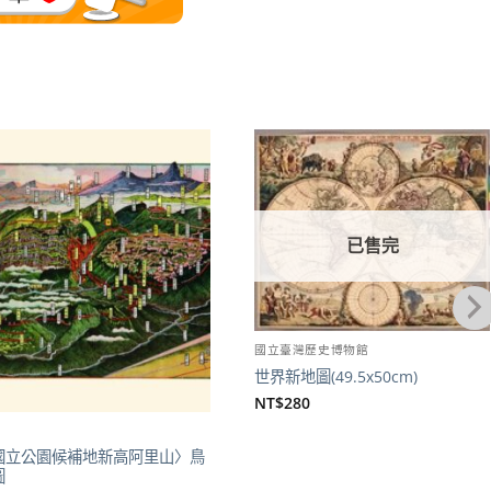
加到
加到
關注
關注
商品
商品
已售完
國立臺灣歷史博物館
世界新地圖(49.5x50cm)
NT$
280
圖
國立公園候補地新高阿里山〉鳥
圖