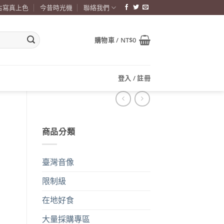
古寫真上色
今昔時光機
聯絡我們
購物車 /
NT$
0
登入 / 註冊
商品分類
臺灣音像
限制級
在地好食
大量採購專區