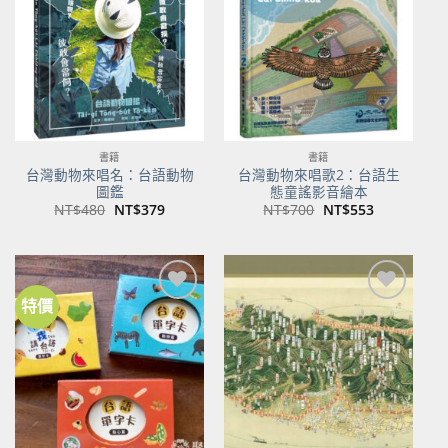
商品
商品
書籍
書籍
台灣動物來唱名：台語動物
台灣動物來唱歌2：台語生
圖鑑
態童謠影音繪本
原
目
原
目
NT$
480
NT$
379
NT$
700
NT$
553
始
前
始
前
價
價
價
價
格：
格：
格：
格：
NT$480。
NT$379。
NT$700。
NT$553。
特價
加到
加到
關注
關注
商品
商品