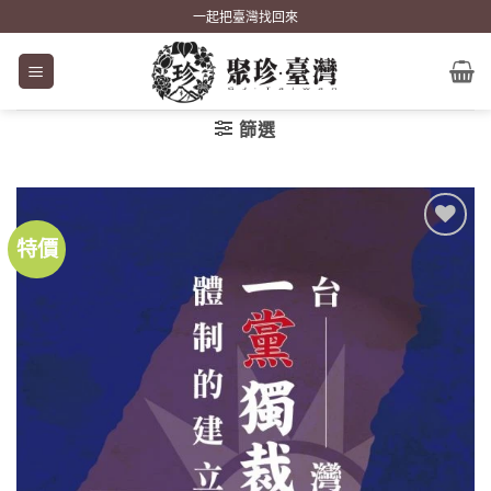
Skip
一起把臺灣找回來
to
content
篩選
特價
加到
關注
商品