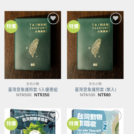
始
前
價
價
格：
格：
NT$600。
NT$474。
特價
特價
加到
加到
關注
關注
商品
商品
文化小物
文化小物
臺灣意象護照套 5入優惠組
臺灣意象護照套 (單入)
原
目
原
目
NT$
500
NT$
350
NT$
100
NT$
80
始
前
始
前
價
價
價
價
格：
格：
格：
格：
NT$500。
NT$350。
NT$100。
NT$80。
特價
特價
加到
加到
關注
關注