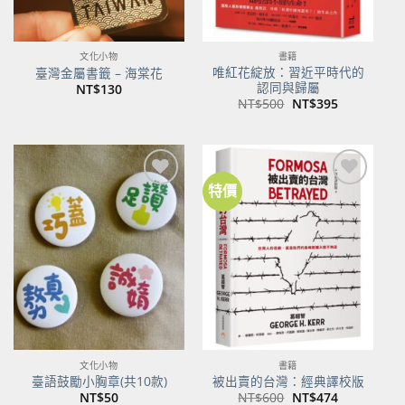
文化小物
書籍
唯紅花綻放：習近平時代的
臺灣金屬書籤 – 海棠花
認同與歸屬
NT$
130
原
目
NT$
500
NT$
395
始
前
價
價
格：
格：
NT$500。
NT$395。
特價
加到
加到
關注
關注
商品
商品
文化小物
書籍
臺語鼓勵小胸章(共10款)
被出賣的台灣：經典譯校版
原
目
NT$
50
NT$
600
NT$
474