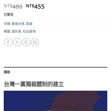
原
目
480
455
NT$
NT$
始
前
已售完
價
價
格：
格：
分類:
戰後命運
,
書籍
NT$480。
NT$455。
標籤:
國民黨
,
松田康博
描述
台灣一黨獨裁體制的建立