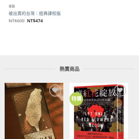
書籍
被出賣的台灣：經典譯校版
原
目
NT$
600
NT$
474
始
前
價
價
格：
格：
NT$600。
NT$474。
熱賣商品
特價
加到
加到
關注
關注
商品
商品