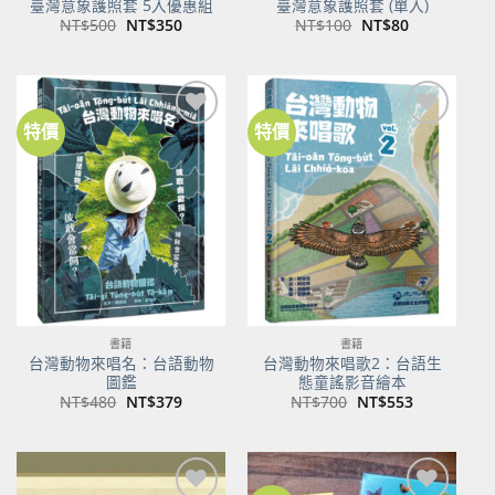
臺灣意象護照套 5入優惠組
臺灣意象護照套 (單入)
原
目
原
目
NT$
500
NT$
350
NT$
100
NT$
80
始
前
始
前
價
價
價
價
格：
格：
格：
格：
NT$500。
NT$350。
NT$100。
NT$80。
特價
特價
加到
加到
關注
關注
商品
商品
書籍
書籍
台灣動物來唱名：台語動物
台灣動物來唱歌2：台語生
圖鑑
態童謠影音繪本
原
目
原
目
NT$
480
NT$
379
NT$
700
NT$
553
始
前
始
前
價
價
價
價
格：
格：
格：
格：
NT$480。
NT$379。
NT$700。
NT$553。