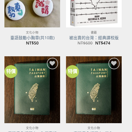
文化小物
書籍
臺語鼓勵小胸章(共10款)
被出賣的台灣：經典譯校版
原
目
NT$
50
NT$
600
NT$
474
始
前
價
價
格：
格：
NT$600。
NT$474。
特價
特價
加到
加到
關注
關注
商品
商品
文化小物
文化小物