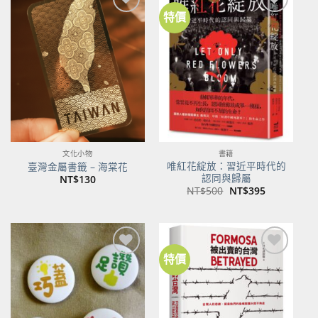
特價
加到
加到
關注
關注
商品
商品
文化小物
書籍
唯紅花綻放：習近平時代的
臺灣金屬書籤 – 海棠花
認同與歸屬
NT$
130
原
目
NT$
500
NT$
395
始
前
價
價
格：
格：
NT$500。
NT$395。
特價
加到
加到
關注
關注
商品
商品