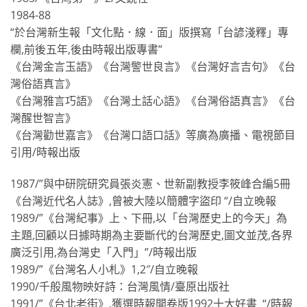
1984-88
“於台灣新生報「文化點．線．面」版撰寫「台諺淺釋」專
欄,前後五年,後由時報出版專書”
《台灣金言玉語》《台灣警世良言》《台灣好言吉句》《台
灣俗語真言》
《台灣雅言巧語》《台灣土話心語》《台灣俗語真言》《台
灣醒世智言》
《台灣勸世嘉言》《台灣口語口話》等廣為廣播、電視節目
引用/時報出版
1987/”與中研院研究員張炎憲、世新副教授李筱峰合編5冊
《台灣近代名人誌》,曾被大陸以簡體字盜印 “/自立晚報
1989/”《台灣紀事》上、下冊,以「台灣歷史上的今天」為
主題,回顧以日據時期為主要斷代的台灣歷史,圖文並茂,各界
廣泛引用,為台灣史「入門」”/時報出版
1989/”《台灣名人小札》1,2″/自立晚報
1990/千般風物映好詩：台灣風情/臺原出版社
1991/”《台北老街》,獲選時報開卷版1992十大好書 “/時報