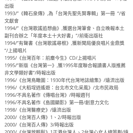
出版
1993/”《韓石泉傳》,為「台灣先聖先賢專輯」第一冊 “/省
文獻會
1994/”《台灣歌謠追想曲》,獲選台灣筆會、自立晚報本土
副刊合辦之「年度本土十大好書」”/前衛出版社
1994/”有聲書《台灣歌謠尋根》,獲新聞局優良唱片金鼎獎
“/上揚唱片
1995/《台灣百年：前塵今生》CD/上揚唱片
1995/”新版《台灣第一》,獲1995年度聯合報讀書人版推薦
非文學類好書”/時報出版
1996/《台灣鳥瞰圖：1930年代台灣地誌繪集》/遠流出版
1996/《大稻埕逍遙遊：台北市文化采風》/北市民政局
1996/不具名著作《傳唱台灣》/時報週刊
1996/不具名著作《島國顯影》第一冊/創意力文化
1998/《台灣醫療史》/遠流出版
2000/《台灣百人傳》1、2/時報出版
2000/《台灣百人傳》3/時報出版
2000/《台灣放輕鬆》1正港台灣人、2台灣心女人總策劃/遠