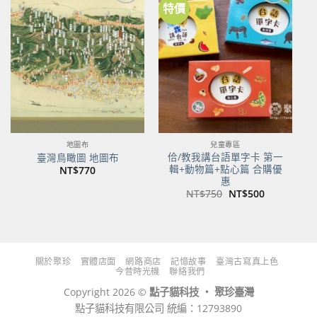
特價
加到
加到
關注
關注
商品
商品
地圖布
兒童專區
佮/教我講台語單字卡 第一
臺灣鳥瞰圖 地圖布
輯+動物篇+點心篇 合購優
NT$
770
惠
原
目
NT$
750
NT$
500
始
前
價
價
格：
格：
NT$750。
NT$500。
關於聚珍
實體店面
網路商店
記憶故事
臺灣古寫真上色
今昔時光機
聯絡我們
Copyright 2026 ©
點子貓科技 ‧ 聚珍臺灣
點子貓科技有限公司 統編：12793890