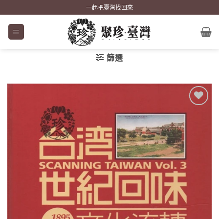
Skip
一起把臺灣找回來
to
content
篩選
加到
關注
商品