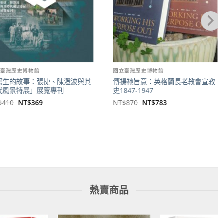
立臺灣歷史博物館
國立臺灣歷史博物館
寫生的故事：張捷、陳澄波與其
傳揚祂旨意：英格蘭長老教會宣教
代風景特展」展覽專刊
史1847-1947
原
目
原
目
$
410
NT$
369
NT$
870
NT$
783
始
前
始
前
價
價
價
價
格：
格：
格：
格：
NT$410。
NT$369。
NT$870。
NT$783。
熱賣商品