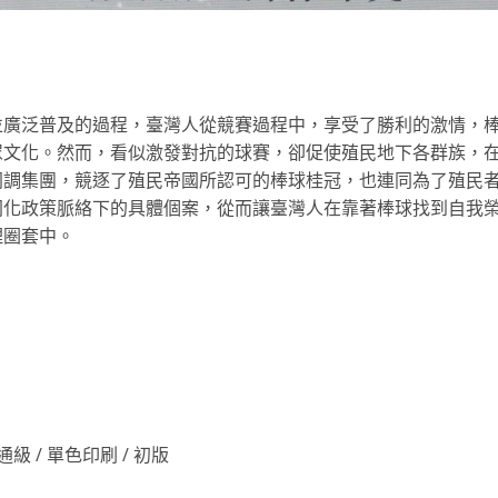
並廣泛普及的過程，臺灣人從競賽過程中，享受了勝利的激情，
眾文化。然而，看似激發對抗的球賽，卻促使殖民地下各群族，
同調集團，競逐了殖民帝國所認可的棒球桂冠，也連同為了殖民
同化政策脈絡下的具體個案，從而讓臺灣人在靠著棒球找到自我
理圈套中。
 普通級 / 單色印刷 / 初版