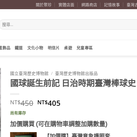
關於聚珍
實體店面
網路商店
記憶故事
臺灣
搜
尋
關
鍵
字:
戴飾品
鐵道
文化小物
明信片
桌遊
兒童專區
國立臺灣歷史博物館
/
臺灣歷史博物館出版品
國球誕生前記 日治時期臺灣棒球史
原
目
450
405
NT$
NT$
始
前
尚有庫存
價
價
格：
格：
加價購買 (可在購物車調整加購數量)
NT$450。
NT$405。
【加價購】臺灣意象護照套