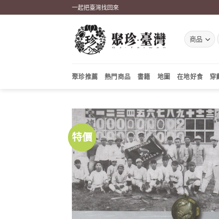
Skip
一起把臺灣找回來
to
content
聚珍推薦
熱門商品
書籍
地圖
在地好食
穿
特價
加到
關注
商品