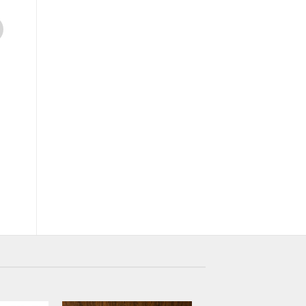
國立臺灣歷史博物館
國立臺灣歷史博物館
看得見的臺灣史．人間篇：30件文
物語－原∙民∙官：故宮、
物裡的人情與世事
史博三館聯展圖錄 — A N
NTM, NMTH Joint Exhib
原
目
NT$
490
NT$
387
Catalog
始
前
價
價
原
目
NT$
575
NT$
518
格：
格：
始
前
NT$490。
NT$387。
價
價
格：
格：
NT$575。
NT$5