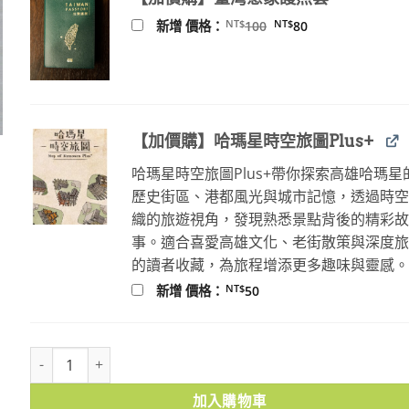
原
目
NT$
NT$
新增 價格：
100
80
始
前
價
價
格：
格：
NT$100。
NT$80。
【加價購】哈瑪星時空旅圖Plus+
哈瑪星時空旅圖Plus+帶你探索高雄哈瑪星
歷史街區、港都風光與城市記憶，透過時
織的旅遊視角，發現熟悉景點背後的精彩
事。適合喜愛高雄文化、老街散策與深度
的讀者收藏，為旅程增添更多趣味與靈感
NT$
新增 價格：
50
國球誕生前記 日治時期臺灣棒球史 數量
加入購物車