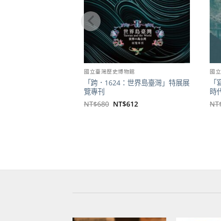
國立臺灣歷史博物館
國
「跨．1624：世界島臺灣」特展展
「
覽專刊
時
原
目
NT$
680
NT$
612
NT
始
前
價
價
格：
格：
NT$680。
NT$612。