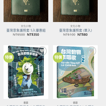
文化小物
文化小物
臺灣意象護照套 5入優惠組
臺灣意象護照套 (單入)
原
目
原
目
NT$
500
NT$
350
NT$
100
NT$
80
始
前
始
前
價
價
價
價
格：
格：
格：
格：
NT$500。
NT$350。
NT$100。
NT$80。
特價
特價
加到
加到
關注
關注
商品
商品
書籍
書籍