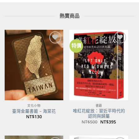
熱賣商品
特價
加到
加到
關注
關注
商品
商品
文化小物
書籍
唯紅花綻放：習近平時代的
臺灣金屬書籤 – 海棠花
認同與歸屬
NT$
130
原
目
NT$
500
NT$
395
始
前
價
價
格：
格：
NT$500。
NT$395。