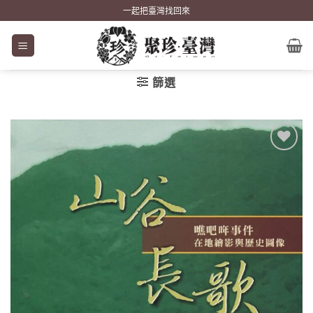
Skip
一起把臺灣找回來
to
content
篩選
加到
關注
商品