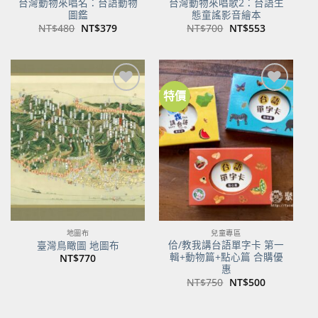
台灣動物來唱名：台語動物
台灣動物來唱歌2：台語生
圖鑑
態童謠影音繪本
原
目
原
目
NT$
480
NT$
379
NT$
700
NT$
553
始
前
始
前
價
價
價
價
格：
格：
格：
格：
NT$480。
NT$379。
NT$700。
NT$553。
特價
加到
加到
關注
關注
商品
商品
地圖布
兒童專區
佮/教我講台語單字卡 第一
臺灣鳥瞰圖 地圖布
輯+動物篇+點心篇 合購優
NT$
770
惠
原
目
NT$
750
NT$
500
始
前
價
價
格：
格：