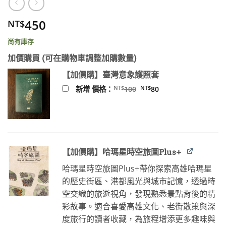
450
NT$
尚有庫存
加價購買 (可在購物車調整加購數量)
【加價購】臺灣意象護照套
原
目
NT$
NT$
新增 價格：
100
80
始
前
價
價
格：
格：
NT$100。
NT$80。
【加價購】哈瑪星時空旅圖Plus+
哈瑪星時空旅圖Plus+帶你探索高雄哈瑪星
的歷史街區、港都風光與城市記憶，透過時
空交織的旅遊視角，發現熟悉景點背後的精
彩故事。適合喜愛高雄文化、老街散策與深
度旅行的讀者收藏，為旅程增添更多趣味與