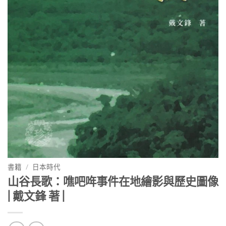
書籍
/
日本時代
山谷長歌：噍吧哖事件在地繪影與歷史圖像
| 戴文鋒 著 |