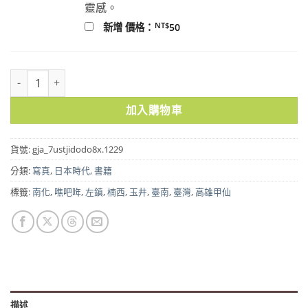
靈感。
NT$
新增 價格：
50
山谷長歌：噍吧哖事件在地繪影與歷史圖像 | 戴文鋒 著 | 數量
加入購物車
貨號:
gja_7ustjidodo8x.1229
分類:
寫真
,
日本時代
,
書籍
標籤:
南化
,
噍吧哖
,
左鎮
,
楠西
,
玉井
,
臺南
,
臺灣
,
高雄甲仙
描述