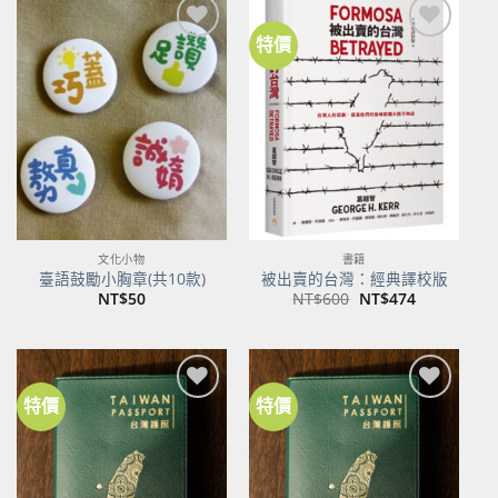
特價
加到
加到
關注
關注
商品
商品
文化小物
書籍
臺語鼓勵小胸章(共10款)
被出賣的台灣：經典譯校版
原
目
NT$
50
NT$
600
NT$
474
始
前
價
價
格：
格：
NT$600。
NT$474。
特價
特價
加到
加到
關注
關注
商品
商品