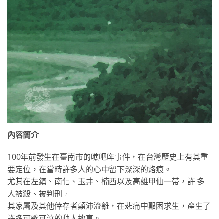
內容簡介
100年前發生在臺南市的噍吧哖事件，在台灣歷史上有其重
要定位，在當時許多人的心中留下深深的烙痕。
尤其在左鎮、南化、玉井、楠西以及高雄甲仙一帶，許 多
人被殺、被判刑，
其家屬及其他倖存者顛沛流離，在悲痛中艱困求生，產生了
許多可歌可泣的動人故事。