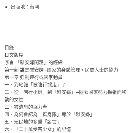
出版地：台灣
目錄
日文版序
序言 「慰安婦問題」的經緯
第一部 誰是慰安婦─國家的身體管理，民間人士的協力
第一章 強制連行或國家動員
一、到底誰「被強行擄走」了
二、從「唐行小姐」到「慰安婦」─隨著國家勢力擴張而移
動的女性
三、被遺忘的協力者
四、為何會認為「挺身隊」等於「慰安婦」
五、殖民地的多重「謊言」
六、「二十萬受害少女」的記憶