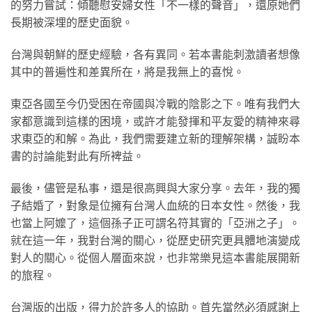
的努力嘗試：傾聽慰安婦女性「不一樣的聲音」，還原她們
長期被深埋的歷史面貌。
台灣與朝鮮的歷史經驗，各有異同。若本書能刺激讀者想像
其中的普遍性和差異所在，將是我無上的喜悅。
東亞各國至今仍受困在帝國與冷戰的陰影之下。唯有我們大
家都意識到這樣的困境，或許才能發揮和平友愛的精神來尋
求東亞的和解。為此，我們需要建立新的理解架構，誠盼本
書的討論能對此有所裨益。
最後，儘管是私事，還是很高興與大家分享。去年，我的獨
子結婚了，對象是位擁有台灣人血統的日本女性。然後，我
也當上阿嬤了，這個孫子正可謂名符其實的「亞洲之子」。
就在這一年，我對台灣的關心，從歷史研究更具體地演變成
對人的關心。從個人層面來說，也非常樂見這本書能展開新
的旅程。
台灣版的出版，得力於許多人的協助。首先當然必須感謝上