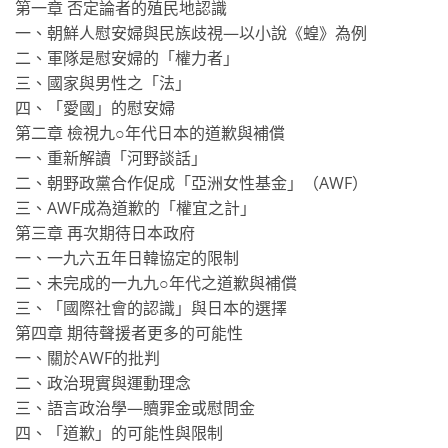
第一章 否定論者的殖民地認識
一、朝鮮人慰安婦與民族歧視—以小說《蝗》為例
二、軍隊是慰安婦的「權力者」
三、國家與男性之「法」
四、「愛國」的慰安婦
第二章 檢視九○年代日本的道歉與補償
一、重新解讀「河野談話」
二、朝野政黨合作促成「亞洲女性基金」（AWF）
三、AWF成為道歉的「權宜之計」
第三章 再次期待日本政府
一、一九六五年日韓協定的限制
二、未完成的一九九○年代之道歉與補償
三、「國際社會的認識」與日本的選擇
第四章 期待聲援者更多的可能性
一、關於AWF的批判
二、政治現實與運動理念
三、語言政治學—贖罪金或慰問金
四、「道歉」的可能性與限制