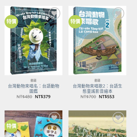
格：
格：
格：
格：
NT$500。
NT$350。
NT$100。
NT$80。
特價
特價
加到
加到
關注
關注
商品
商品
書籍
書籍
台灣動物來唱名：台語動物
台灣動物來唱歌2：台語生
圖鑑
態童謠影音繪本
原
目
原
目
NT$
480
NT$
379
NT$
700
NT$
553
始
前
始
前
價
價
價
價
格：
格：
格：
格：
NT$480。
NT$379。
NT$700。
NT$553。
特價
加到
加到
關注
關注