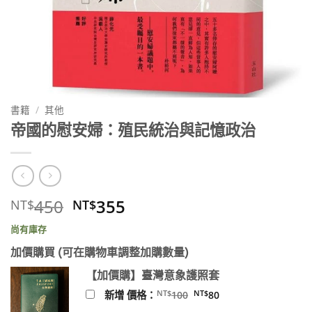
書籍
/
其他
帝國的慰安婦：殖民統治與記憶政治
原
目
450
355
NT$
NT$
始
前
尚有庫存
價
價
格：
格：
加價購買 (可在購物車調整加購數量)
NT$450。
NT$355。
【加價購】臺灣意象護照套
原
目
NT$
NT$
新增 價格：
100
80
始
前