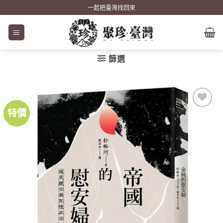
Skip
一起把臺灣找回來
to
content
篩選
特價
加到
關注
商品