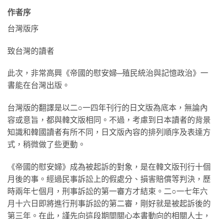
作者序
台灣版序
致台灣的讀者
此次，非常高興《帝國的慰安婦─殖民統治與記憶政治》一
書能在台灣出版。
台灣版的翻譯是以二○一四年刊行的日文版為底本，無論內
容或意旨，都與韓文版相同。不過，考慮到日本讀者的背景
知識和韓國讀者有所不同，日文版內容的排列順序及表達方
式，稍微做了些更動。
《帝國的慰安婦》成為被起訴的對象，是在韓文版刊行十個
月後的事。經過民事訴訟上的假處分、損害賠償等判決，歷
時兩年七個月，刑事訴訟的第一審方才結束。二○一七年六
月十六日即將進行刑事訴訟的第二審，剛好就是被起訴後的
第三年。在此，謹先向這段期間關心本書動向的相關人士，