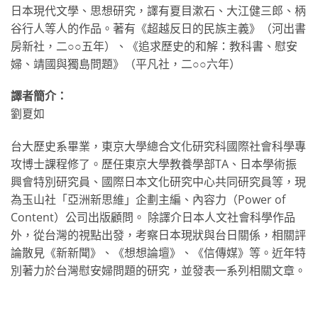
日本現代文學、思想研究，譯有夏目漱石、大江健三郎、柄
谷行人等人的作品。著有《超越反日的民族主義》（河出書
房新社，二○○五年）、《追求歷史的和解：教科書、慰安
婦、靖國與獨島問題》（平凡社，二○○六年）
譯者簡介：
劉夏如
台大歷史系畢業，東京大學總合文化研究科國際社會科學專
攻博士課程修了。歷任東京大學教養學部TA、日本學術振
興會特別研究員、國際日本文化研究中心共同研究員等，現
為玉山社「亞洲新思維」企劃主編、內容力（Power of
Content）公司出版顧問。 除譯介日本人文社會科學作品
外，從台灣的視點出發，考察日本現狀與台日關係，相關評
論散見《新新聞》、《想想論壇》、《信傳媒》等。近年特
別著力於台灣慰安婦問題的研究，並發表一系列相關文章。