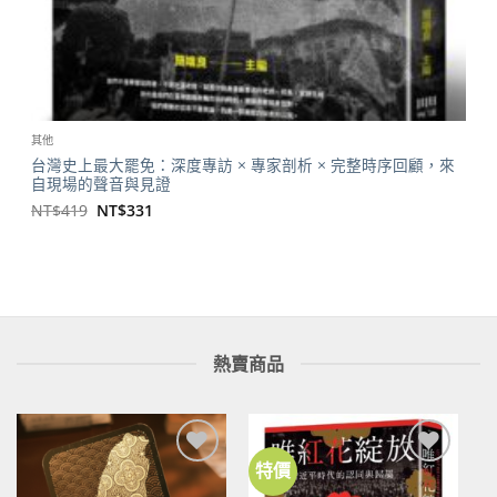
其他
台灣史上最大罷免：深度專訪 × 專家剖析 × 完整時序回顧，來
自現場的聲音與見證
原
目
NT$
419
NT$
331
始
前
價
價
格：
格：
NT$419。
NT$331。
熱賣商品
特價
加到
加到