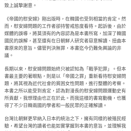
致上誠摯謝意。
《帝國的慰安婦》剛出版時，在韓國也受到相當的肯定。然
而，慰安婦問題的工作者卻持警戒態度看待。起訴後，由於
媒體的誤導，將莫須有的內容認為是本書所寫，加深了韓國
國民的誤解，甚至還有在日朝鮮人研究者惡意解讀、扭曲本
書原來的意旨。儘管判決無罪，本書迄今仍難免輿論的非
議。
長期以來，慰安婦問題始終只被認知為「戰爭犯罪」。但本
書最主要的著眼點，則是以「帝國之罪」重新看待慰安婦問
題，將其視為近代社會的貧困女性問題，進行整體的考察。
本書之所以能受到肯定，認為對漫長的慰安婦問題運動史有
所貢獻，我想理由也正在於此。而我這樣的書寫動機，也獲
得了不少日韓兩國的學者和一般民眾的正確解讀。
台灣比朝鮮更早納入日本的統治之下，擁有同樣的被殖民經
驗，希望台灣的讀者也能如實掌握到本書的意旨，並理解我