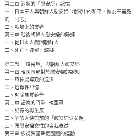
第二章 消逝的「慰安所」記憶
一、日本軍人與朝鮮人慰安婦─地獄中的和平，做為軍需品
的「同志」
二、戰場上的業者
第三章 戰後朝鮮人慰安婦的歸鄉
一、從日本人變回朝鮮人
二、死亡、殘留、歸鄉
第二部 「殖民地」與朝鮮人慰安婦
第一章 韓國內部對於慰安婦的認知
一、恐怖感導致的混淆
二、選擇性記憶
三、剔除異質雜音
第二章 記憶的鬥爭─韓國篇
一、記憶的再生產
二、解讀大使館前的「慰安婦少女像」
三、原慰安婦女性的自我表徵
第三章 檢視韓國聲援團體的運動