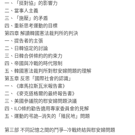
一、「挺對協」的影響力
二、當事人主義
三、「施壓」的矛盾
四、重新思考運動的目標
第四章 解讀韓國憲法裁判所的判決
一、提告者的主張
二、日韓協定的討論
三、日韓合併條約的約束力
四、帝國與冷戰的時代限制
五、韓國憲法裁判所對慰安婦問題的理解
第五章 反思「國際社會的認識」
一、《庫馬拉斯瓦米報告書》
二、《麥克道格爾的最終報告書》
三、美國參議院的慰安婦問題決議
四、ILO條約勸告適用專家委員會的見解
五、運動的弔詭─消失的「殖民地」問題
第三部 不同記憶之間的鬥爭─冷戰終結與慰安婦問題