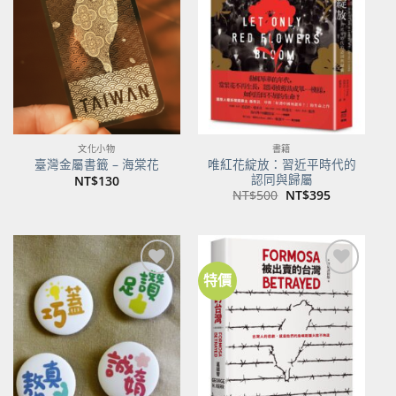
關注
關注
商品
商品
文化小物
書籍
唯紅花綻放：習近平時代的
臺灣金屬書籤 – 海棠花
認同與歸屬
NT$
130
原
目
NT$
500
NT$
395
始
前
價
價
格：
格：
NT$500。
NT$395。
特價
加到
加到
關注
關注
商品
商品