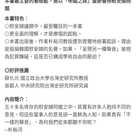
本書最主要的著眼點，是以「帝國之罪」重新看待慰安婦問
題
本書特色：
◎慰安婦議題中，最受矚目的一本書
◎更全面的理解，才是療傷的起點。
◎本書出版後，作者朴裕河教授遭到首爾地檢署起訴，理由
是毀損韓國慰安婦的名譽。如果，「呈現另一種聲音」被視
為犯罪嫌疑，這是否已構成學術自由的壓迫？
◎好評推薦
薛化元 國立政治大學台灣史研究所教授
吳叡人 中央研究院台灣史研究所研究員
內容簡介：
五十多名倖存的慰安婦阿嬤之中，其實有許多人抱持不同的
意見，但這些當事人的意見卻一直鮮為人知。如果真有「不
一樣的聲音」，為何我們從來都聽不到呢？
─朴裕河