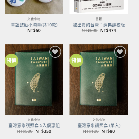
文化小物
書籍
臺語鼓勵小胸章(共10款)
被出賣的台灣：經典譯校版
原
目
NT$
50
NT$
600
NT$
474
始
前
價
價
格：
格：
NT$600。
NT$474。
特價
特價
加到
加到
關注
關注
商品
商品
文化小物
文化小物
臺灣意象護照套 5入優惠組
臺灣意象護照套 (單入)
原
目
原
目
NT$
500
NT$
350
NT$
100
NT$
80
始
前
始
前
價
價
價
價