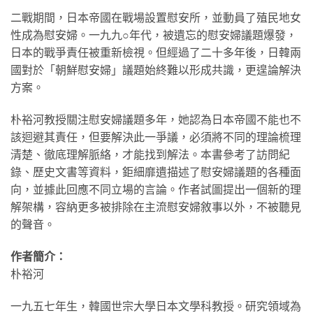
二戰期間，日本帝國在戰場設置慰安所，並動員了殖民地女
性成為慰安婦。一九九○年代，被遺忘的慰安婦議題爆發，
日本的戰爭責任被重新檢視。但經過了二十多年後，日韓兩
國對於「朝鮮慰安婦」議題始終難以形成共識，更遑論解決
方案。
朴裕河教授關注慰安婦議題多年，她認為日本帝國不能也不
該迴避其責任，但要解決此一爭議，必須將不同的理論梳理
清楚、徹底理解脈絡，才能找到解法。本書參考了訪問紀
錄、歷史文書等資料，鉅細靡遺描述了慰安婦議題的各種面
向，並據此回應不同立場的言論。作者試圖提出一個新的理
解架構，容納更多被排除在主流慰安婦敘事以外，不被聽見
的聲音。
作者簡介：
朴裕河
一九五七年生，韓國世宗大學日本文學科教授。研究領域為