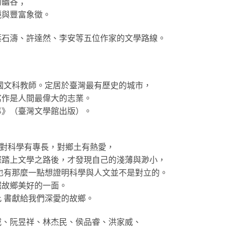
的幽谷；
鏡與豐富象徵。
葉石濤、許達然、李安等五位作家的文學路線。
中國文科教師。定居於臺灣最有歷史的城市，
寫作是人間最偉大的志業。
事》（臺灣文學館出版）。
生，對科學有專長，對鄉土有熱愛，
際踏上文學之路後，才發現自己的淺薄與渺小，
也有那麼一點想證明科學與人文並不是對立的。
掘故鄉美好的一面。
 書獻給我們深愛的故鄉。
威、阮昱祥、林杰民、侯品睿、洪家威、