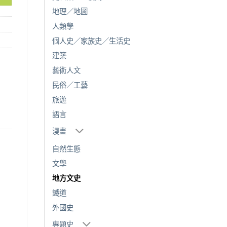
地理／地圖
人類學
個人史／家族史／生活史
建築
藝術人文
民俗／工藝
旅遊
語言
漫畫
自然生態
文學
地方文史
鐵道
外國史
專題史