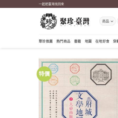
Skip
一起把臺灣找回來
to
content
聚珍推薦
熱門商品
書籍
地圖
在地好食
穿
特價
加到
關注
商品