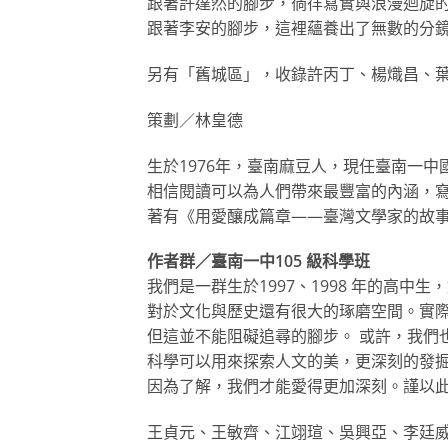
跟著許達然的腳步，徜徉寫實與浪漫迴旋
跟著李安的腳步，這裡蘊養出了無數的分
另有「舊城區」，收錄許丙丁、楊熾昌、
策劃／林皇德
生於1976年，臺南麻豆人，現任臺南一
相信閱讀可以為人們帶來最豐富的內涵，
著有《用愛釀成篇章——臺灣文學家的故
作者群／臺南一中105 級科學班
我們是一群生於1997、1998 年的高中
對於文化與歷史還有很大的琢磨空間。實
但這並不能阻礙追尋的腳步。 或許，我們
科學可以用來探索人文的美，更深刻的發
因為了解，我們才能愛得更加深刻。謹以此
王貞元、王敏齊、江翊瑄、吳興亞、李廷