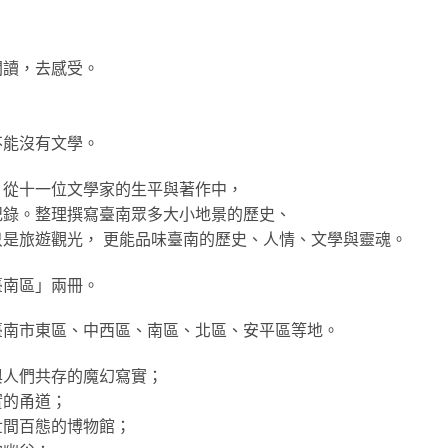
閱讀，去感受。
；
不能沒有文學。
，從十一位文學家的生平與著作中，
記錄。整理撰寫臺南眾多大小地景的歷史、
是旅遊觀光， 更能品味臺南的歷史、人情、文學與靈魂。
臺南區」兩冊。
臺南市東區、中西區、南區、北區、安平區等地。
與人們共存的魔幻寫實；
實的甬道；
世間百態的博物館；