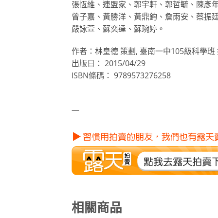
張恆維、連盟家、郭宇軒、郭哲毓、陳彥
曾子嘉、黃勝洋、黃鼎鈞、詹雨安、蔡振
嚴詠萱、蘇奕達、蘇琬婷。
作者：林皇德 策劃, 臺南一中105級科學班
出版日： 2015/04/29
ISBN條碼： 9789573276258
—
相關商品