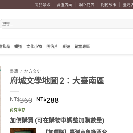
關於聚珍
實體店面
網路商店
記憶故事
臺灣
搜
尋
關
鍵
字:
戴飾品
鐵道
文化小物
明信片
桌遊
兒童專區
書籍
/
地方文史
府城文學地圖 2：大臺南區
原
目
360
288
NT$
NT$
始
前
尚有庫存
價
價
格：
格：
加價購買 (可在購物車調整加購數量)
NT$360。
NT$288。
【加價購】臺灣意象護照套