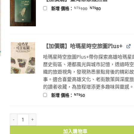
原
目
NT$
NT$
新增 價格：
100
80
始
前
價
價
格：
格：
NT$100。
NT$80。
【加價購】哈瑪星時空旅圖Plus+
哈瑪星時空旅圖Plus+帶你探索高雄哈瑪星
歷史街區、港都風光與城市記憶，透過時
織的旅遊視角，發現熟悉景點背後的精彩
事。適合喜愛高雄文化、老街散策與深度
的讀者收藏，為旅程增添更多趣味與靈感
NT$
新增 價格：
50
府城文學地圖 2：大臺南區 數量
加入購物車