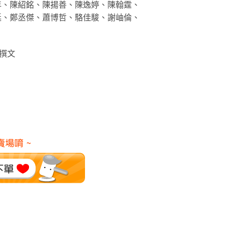
年、陳紹銘、陳揚善、陳逸婷、陳翰霆、
廷、鄭丞傑、蕭博哲、駱佳駿、謝岫倫、
 撰文