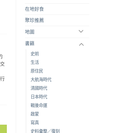
在地好食
聚珍推薦
地圖
書籍
史前
的
生活
空交
故
原住民
旅行
大航海時代
。
清國時代
日本時代
戰後命運
啟蒙
寫真
史料彙整／復刻