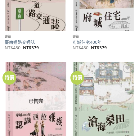
書籍
書籍
臺南道路交通誌
府城住宅400年
原
目
原
目
NT$
480
NT$
379
NT$
480
NT$
379
始
前
始
前
價
價
價
價
格：
格：
格：
格：
NT$480。
NT$379。
NT$480。
NT$379。
特價
特價
加到
加到
關注
關注
商品
商品
已售完