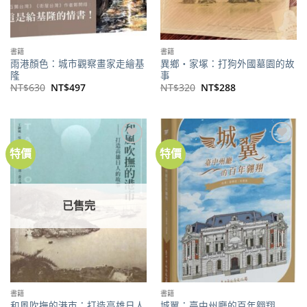
書籍
書籍
雨港顏色：城市觀察畫家走繪基
異鄉‧家塚：打狗外國墓園的故
隆
事
原
目
原
目
NT$
630
NT$
497
NT$
320
NT$
288
始
前
始
前
價
價
價
價
格：
格：
格：
格：
NT$630。
NT$497。
NT$320。
NT$288。
特價
特價
加到
加到
關注
關注
商品
商品
已售完
書籍
書籍
和風吹撫的港市：打造高雄日人
城翼：臺中州廳的百年翱翔