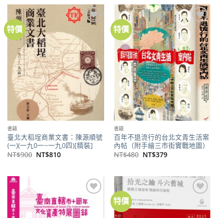
格：
格：
格：
格：
NT$480。
NT$379。
NT$500。
NT$450。
特價
特價
加到
加到
關注
關注
商品
商品
書籍
書籍
臺北大稻埕商業文書：陳源順號
百年不退流行的台北文青生活案
(一)(一九0一~一九0四)[精裝]
內帖（附手繪三市街實戰地圖）
原
目
原
目
NT$
900
NT$
810
NT$
480
NT$
379
始
前
始
前
價
價
價
價
格：
格：
格：
格：
NT$900。
NT$810。
NT$480。
NT$379。
特價
加到
加到
關注
關注
商品
商品