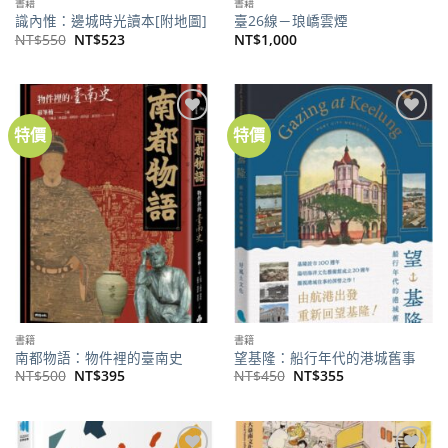
書籍
書籍
識內惟：邊城時光讀本[附地圖]
臺26線－琅嶠雲煙
原
目
NT$
550
NT$
523
NT$
1,000
始
前
價
價
格：
格：
NT$550。
NT$523。
特價
特價
加到
加到
關注
關注
商品
商品
書籍
書籍
南都物語：物件裡的臺南史
望基隆：船行年代的港城舊事
原
目
原
目
NT$
500
NT$
395
NT$
450
NT$
355
始
前
始
前
價
價
價
價
格：
格：
格：
格：
NT$500。
NT$395。
NT$450。
NT$355。