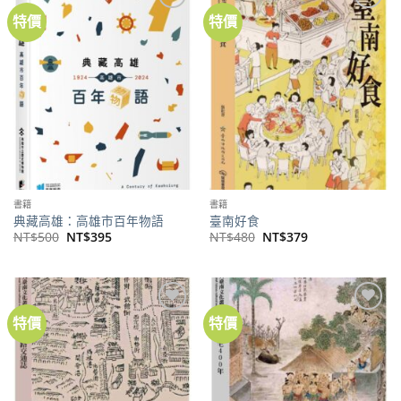
特價
特價
加到
加到
關注
關注
商品
商品
書籍
書籍
典藏高雄：高雄市百年物語
臺南好食
原
目
原
目
NT$
500
NT$
395
NT$
480
NT$
379
始
前
始
前
價
價
價
價
格：
格：
格：
格：
NT$500。
NT$395。
NT$480。
NT$379。
特價
特價
加到
加到
關注
關注
商品
商品