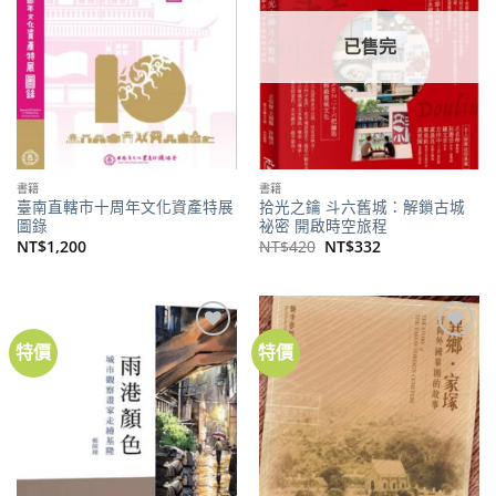
已售完
書籍
書籍
臺南直轄市十周年文化資產特展
拾光之鑰 斗六舊城：解鎖古城
圖錄
祕密 開啟時空旅程
原
目
NT$
1,200
NT$
420
NT$
332
始
前
價
價
格：
格：
NT$420。
NT$332。
特價
特價
加到
加到
關注
關注
商品
商品