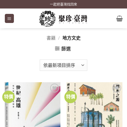
Skip
一起把臺灣找回來
to
content
書籍
/
地方文史
篩選
特價
特價
加到
加到
關注
關注
商品
商品