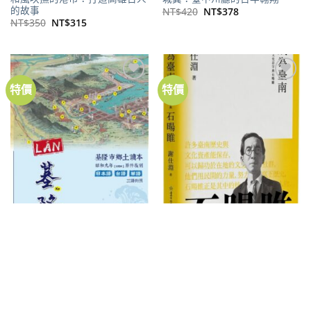
的故事
原
目
NT$
420
NT$
378
始
前
原
目
NT$
350
NT$
315
價
價
始
前
格：
格：
價
價
NT$420。
NT$378。
格：
格：
NT$350。
NT$315。
特價
特價
加到
加到
關注
關注
商品
商品
史料彙整／復刻
地方文史
成為臺南：府城文史活字典石暘
LÁN基隆：基隆市鄉土讀本
睢
原
目
NT$
500
NT$
450
始
前
原
目
NT$
450
NT$
355
價
價
始
前
格：
格：
價
價
NT$500。
NT$450。
格：
格：
NT$450。
NT$355。