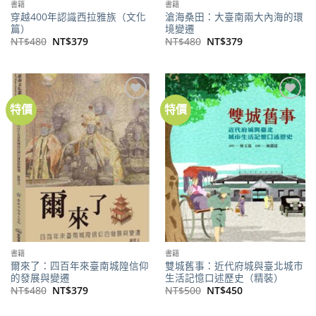
書籍
書籍
穿越400年認識西拉雅族（文化
滄海桑田：大臺南兩大內海的環
篇）
境變遷
原
目
原
目
NT$
480
NT$
379
NT$
480
NT$
379
始
前
始
前
價
價
價
價
格：
格：
格：
格：
NT$480。
NT$379。
NT$480。
NT$379。
特價
特價
加到
加到
關注
關注
商品
商品
書籍
書籍
爾來了：四百年來臺南城隍信仰
雙城舊事：近代府城與臺北城市
的發展與變遷
生活記憶口述歷史（精裝）
原
目
原
目
NT$
480
NT$
379
NT$
500
NT$
450
始
前
始
前
價
價
價
價