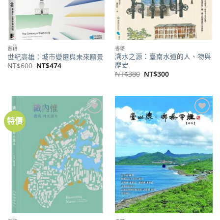
書籍
書籍
溯水之源：臺南水道的人、物與
世紀高雄：城市變遷與未來願景
歷史
原
目
NT$
600
NT$
474
始
前
原
目
NT$
380
NT$
300
價
價
始
前
格：
格：
價
價
NT$600。
NT$474。
格：
格：
NT$380。
NT$300。
特價
加到
加到
關注
關注
商品
商品