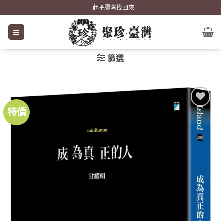
Skip
一起把臺灣找回來
to
content
篩選
特價
加到
關注
商品