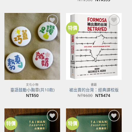
始
前
價
價
格：
格：
NT$500。
NT$395。
特價
加到
加到
關注
關注
商品
商品
文化小物
書籍
臺語鼓勵小胸章(共10款)
被出賣的台灣：經典譯校版
原
目
NT$
50
NT$
600
NT$
474
始
前
價
價
格：
格：
NT$600。
NT$474。
特價
特價
加到
加到