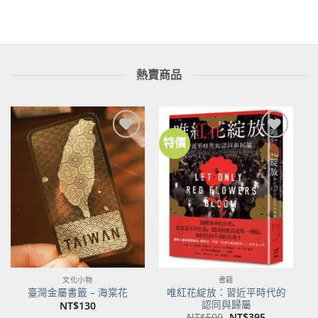
NT$400。
NT$316。
熱賣商品
特價
加到
加到
關注
關注
商品
商品
文化小物
書籍
唯紅花綻放：習近平時代的
臺灣金屬書籤 – 海棠花
認同與歸屬
NT$
130
原
目
NT$
500
NT$
395