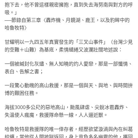
抱下去，他不曾這樣親密擁抱，直到失去海努南與對方的呼
吸。」
──節錄自第三章〈轟炸機、月鏡湖、鹿王，以及豹眸中的
哈魯牧特〉
甘耀明以一九四五年真實發生的「三叉山事件」（台灣少見
的空難＋山難）為基底，柔情繾綣又波瀾壯闊地述說：
一個被緘封化灰燼、無人知曉的灼人愛戀，那是一部懺情、
表白、告解之書；
一段驚心動魄的高山救援，那是一個與天、與地、與時間拚
博的艱困任務。
海拔3000多公尺的惡地高山，颱風肆虐、尖銳冰雹轟炸、
失溫使人瘋魔，救援隊命懸一線，人人逼近獸。
哈魯牧特是救援隊的唯一倖存者，經歷欲望漩渦與內在糾葛
絞纏，當他從人間地獄返回，身上背負多名幽靈的他，攜回