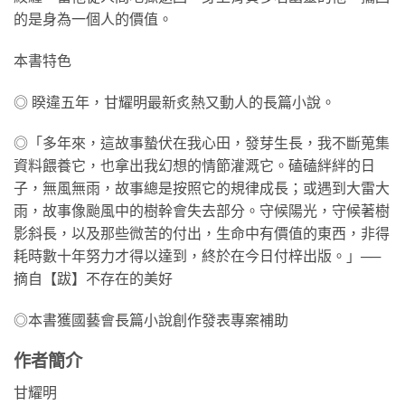
的是身為一個人的價值。
本書特色
◎ 睽違五年，甘耀明最新炙熱又動人的長篇小說。
◎「多年來，這故事蟄伏在我心田，發芽生長，我不斷蒐集
資料餵養它，也拿出我幻想的情節灌溉它。磕磕絆絆的日
子，無風無雨，故事總是按照它的規律成長；或遇到大雷大
雨，故事像颱風中的樹幹會失去部分。守候陽光，守候著樹
影斜長，以及那些微苦的付出，生命中有價值的東西，非得
耗時數十年努力才得以達到，終於在今日付梓出版。」──
摘自【跋】不存在的美好
◎本書獲國藝會長篇小說創作發表專案補助
作者簡介
甘耀明