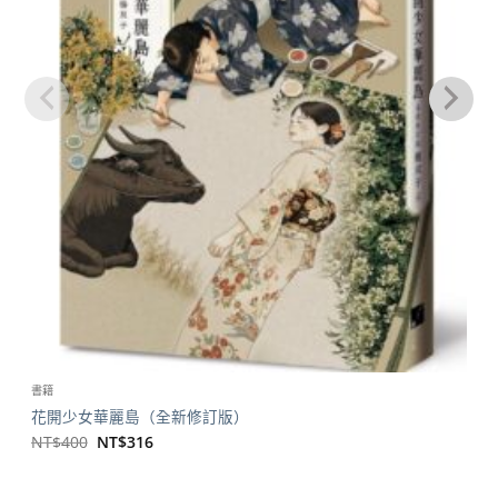
書籍
花開少女華麗島（全新修訂版）
原
目
NT$
400
NT$
316
始
前
價
價
格：
格：