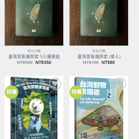
關注
關注
商品
商品
文化小物
文化小物
臺灣意象護照套 5入優惠組
臺灣意象護照套 (單入)
原
目
原
目
NT$
500
NT$
350
NT$
100
NT$
80
始
前
始
前
價
價
價
價
格：
格：
格：
格：
NT$500。
NT$350。
NT$100。
NT$80。
特價
特價
加到
加到
關注
關注
商品
商品