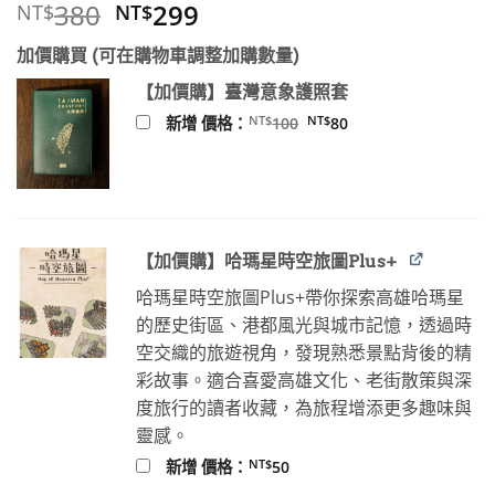
原
目
380
299
NT$
NT$
始
前
加價購買 (可在購物車調整加購數量)
價
價
格：
格：
【加價購】臺灣意象護照套
NT$380。
NT$299。
原
目
NT$
NT$
新增 價格：
100
80
始
前
價
價
格：
格：
NT$100。
NT$80。
【加價購】哈瑪星時空旅圖Plus+
哈瑪星時空旅圖Plus+帶你探索高雄哈瑪星
的歷史街區、港都風光與城市記憶，透過時
空交織的旅遊視角，發現熟悉景點背後的精
彩故事。適合喜愛高雄文化、老街散策與深
度旅行的讀者收藏，為旅程增添更多趣味與
靈感。
NT$
新增 價格：
50