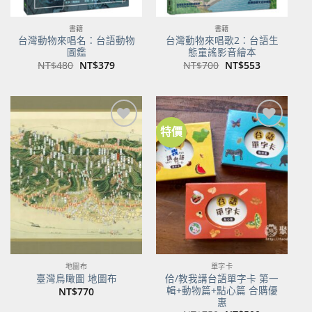
書籍
書籍
台灣動物來唱名：台語動物
台灣動物來唱歌2：台語生
圖鑑
態童謠影音繪本
原
目
原
目
NT$
480
NT$
379
NT$
700
NT$
553
始
前
始
前
價
價
價
價
格：
格：
格：
格：
NT$480。
NT$379。
NT$700。
NT$553。
特價
加到
加到
關注
關注
商品
商品
地圖布
單字卡
佮/教我講台語單字卡 第一
臺灣鳥瞰圖 地圖布
輯+動物篇+點心篇 合購優
NT$
770
惠