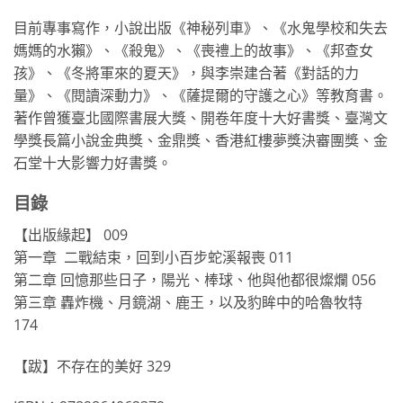
目前專事寫作，小說出版《神秘列車》、《水鬼學校和失去
媽媽的水獺》、《殺鬼》、《喪禮上的故事》、《邦查女
孩》、《冬將軍來的夏天》，與李崇建合著《對話的力
量》、《閱讀深動力》、《薩提爾的守護之心》等教育書。
著作曾獲臺北國際書展大獎、開卷年度十大好書獎、臺灣文
學獎長篇小說金典獎、金鼎獎、香港紅樓夢獎決審團獎、金
石堂十大影響力好書獎。
目錄
【出版緣起】 009
第一章 二戰結束，回到小百步蛇溪報喪 011
第二章 回憶那些日子，陽光、棒球、他與他都很燦爛 056
第三章 轟炸機、月鏡湖、鹿王，以及豹眸中的哈魯牧特
174
【跋】不存在的美好 329