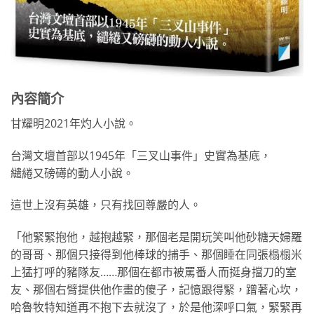
內容簡介
甘耀明2021年灼人小說。
台灣文壇首部以1945年「三叉山事件」史實為基底，
繾綣又磅礡的動人小說。
這世上沒有英雄，只有找回尊嚴的人。
「他緊緊抱他，越抱越緊，那個老是開玩笑叫他砂糖天婦羅
的哥哥、那個只接得到他棒球的捕手、那個睡在同張榻榻米
上猛打呼的豬隊友……那個在都市被罵番人而挺身擋刀的室
友、那個右臂提供他作畫的傻子，記憶跟得緊，蹭著心坎，
哈魯牧特知道再不抱下去就沒了，於是他深呼口氣，緊緊再