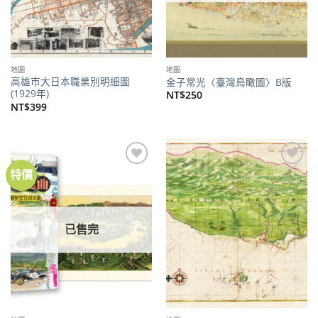
地圖
地圖
高雄市大日本職業別明細圖
金子常光〈臺灣鳥瞰圖〉B版
(1929年)
NT$
250
NT$
399
特價
加到
加到
關注
關注
商品
商品
已售完