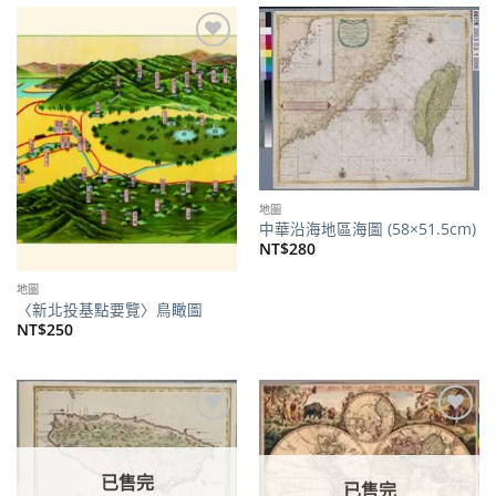
加到
加到
關注
關注
商品
商品
地圖
中華沿海地區海圖 (58×51.5cm)
NT$
280
地圖
〈新北投基點要覽〉鳥瞰圖
NT$
250
加到
加到
關注
關注
商品
商品
已售完
已售完