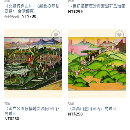
地圖
地圖
《北投行進曲》+〈新北投基點
17世紀福爾摩沙與澎湖群島海圖
要覽〉 合購優惠
NT$
299
原
目
NT$
850
NT$
700
始
前
價
價
格：
格：
NT$850。
NT$700。
加到
加到
關注
關注
商品
商品
地圖
地圖
〈國立公園候補地新高阿里山〉
〈新高山登山案內〉鳥瞰圖
鳥瞰圖
NT$
250
NT$
250