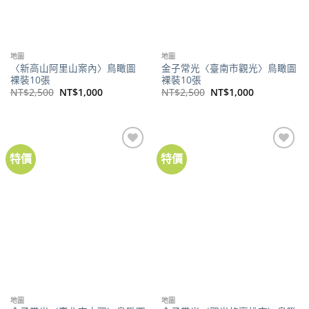
地圖
地圖
〈新高山阿里山案內〉鳥瞰圖
金子常光〈臺南市觀光〉鳥瞰圖
裸裝10張
裸裝10張
原
目
原
目
NT$
2,500
NT$
1,000
NT$
2,500
NT$
1,000
始
前
始
前
價
價
價
價
格：
格：
格：
格：
NT$2,500。
NT$1,000。
NT$2,500。
NT$1,000。
特價
特價
加到
加到
關注
關注
商品
商品
地圖
地圖