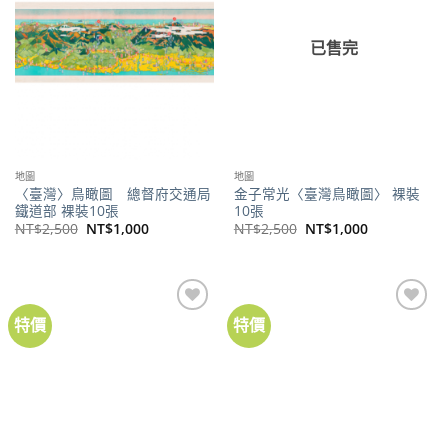
已售完
地圖
地圖
〈臺灣〉鳥瞰圖 總督府交通局
金子常光〈臺灣鳥瞰圖〉 裸裝
鐵道部 裸裝10張
10張
原
目
原
目
NT$
2,500
NT$
1,000
NT$
2,500
NT$
1,000
始
前
始
前
價
價
價
價
格：
格：
格：
格：
NT$2,500。
NT$1,000。
NT$2,500。
NT$1,000。
特價
特價
加到
加到
關注
關注
商品
商品