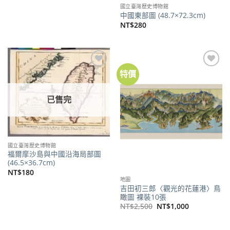
國立臺灣歷史博物館
中國東部圖 (48.7×72.3cm)
NT$
280
特價
加到
加到
關注
關注
商品
商品
已售完
國立臺灣歷史博物館
福爾摩沙島與中國沿海局部圖
(46.5×36.7cm)
NT$
180
地圖
吉田初三郎〈觀光的花蓮港〉鳥
瞰圖 裸裝10張
原
目
NT$
2,500
NT$
1,000
始
前
價
價
格：
格：