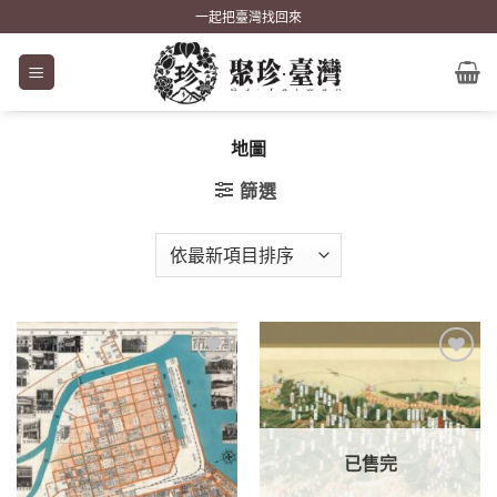
Skip
一起把臺灣找回來
to
content
地圖
篩選
加到
加到
關注
關注
商品
商品
已售完