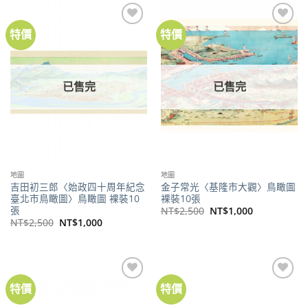
NT$2,500。
NT$1,000。
特價
特價
加到
加到
關注
關注
商品
商品
已售完
已售完
地圖
地圖
吉田初三郎〈始政四十周年紀念
金子常光〈基隆市大觀〉鳥瞰圖
臺北市鳥瞰圖〉鳥瞰圖 裸裝10
裸裝10張
張
原
目
NT$
2,500
NT$
1,000
始
前
原
目
NT$
2,500
NT$
1,000
價
價
始
前
格：
格：
價
價
NT$2,500。
NT$1,000。
格：
格：
NT$2,500。
NT$1,000。
特價
特價
加到
加到
關注
關注
商品
商品