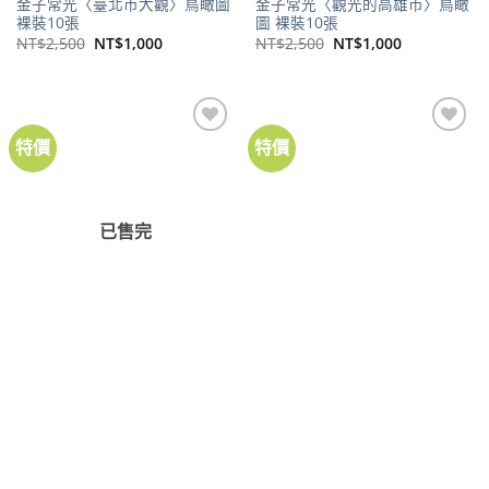
金子常光〈臺北市大觀〉鳥瞰圖
金子常光〈觀光的高雄市〉鳥瞰
裸裝10張
圖 裸裝10張
原
目
原
目
NT$
2,500
NT$
1,000
NT$
2,500
NT$
1,000
始
前
始
前
價
價
價
價
格：
格：
格：
格：
NT$2,500。
NT$1,000。
NT$2,500。
NT$1,000。
特價
特價
加到
加到
關注
關注
商品
商品
已售完
地圖
地圖
〈新高山岳與日月潭〉鳥瞰圖
〈臺灣俯瞰圖〉 裸裝10張
裸裝10張
原
目
NT$
2,500
NT$
1,000
始
前
原
目
NT$
2,500
NT$
1,000
價
價
始
前
格：
格：
價
價
NT$2,500。
NT$1,000。
格：
格：
NT$2,500。
NT$1,000。