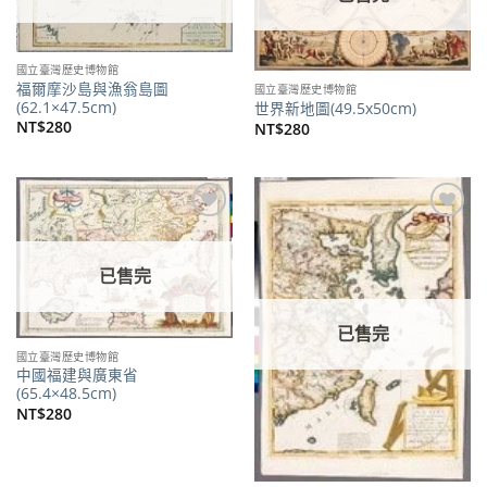
國立臺灣歷史博物館
福爾摩沙島與漁翁島圖
國立臺灣歷史博物館
(62.1×47.5cm)
世界新地圖(49.5x50cm)
NT$
280
NT$
280
加到
加到
關注
關注
商品
商品
已售完
已售完
國立臺灣歷史博物館
中國福建與廣東省
(65.4×48.5cm)
NT$
280