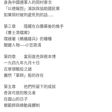
身為中國通軍人的岡村寧次
「以德報怨」演說與協助國民黨
如果岡村被判處死刑的話……
第三章 隱藏在白團幕後的推手
《曹士澂檔案》
環繞著《螞蟻雄兵》的種種
關鍵人物──小笠原清
第四章 富田直亮與根本博
一九四九年九月十日
古寧頭戰役之謎
儼然「軍師」般的存在
第五章 他們所留下的成就
奇貨可居的敗北者
在圓山的日子
模範師與總動員體制