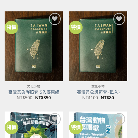
始
前
價
價
格：
格：
NT$600。
NT$474。
特價
特價
加到
加到
關注
關注
商品
商品
文化小物
文化小物
臺灣意象護照套 5入優惠組
臺灣意象護照套 (單入)
原
目
原
目
NT$
500
NT$
350
NT$
100
NT$
80
始
前
始
前
價
價
價
價
格：
格：
格：
格：
NT$500。
NT$350。
NT$100。
NT$80。
特價
特價
加到
加到
關注
關注