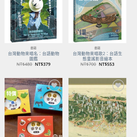
商品
商品
書籍
書籍
台灣動物來唱名：台語動物
台灣動物來唱歌2：台語生
圖鑑
態童謠影音繪本
原
目
原
目
NT$
480
NT$
379
NT$
700
NT$
553
始
前
始
前
價
價
價
價
格：
格：
格：
格：
NT$480。
NT$379。
NT$700。
NT$553。
特價
加到
加到
關注
關注
商品
商品