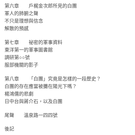
第六章 戶梶金次郎所見的白團
軍人的肺腑之聲
不只是理想與信念
解散的預感
第七章 祕密的軍事資料
東洋第一的軍事圖書館
調研第○○號
服部機關的影子
第八章 「白團」究竟是怎樣的一段歷史？
白團的存在應當被攤在陽光下嗎？
楊鴻儒的悲劇
日中台與蔣介石，以及白團
尾聲 溫泉路一四四號
後記