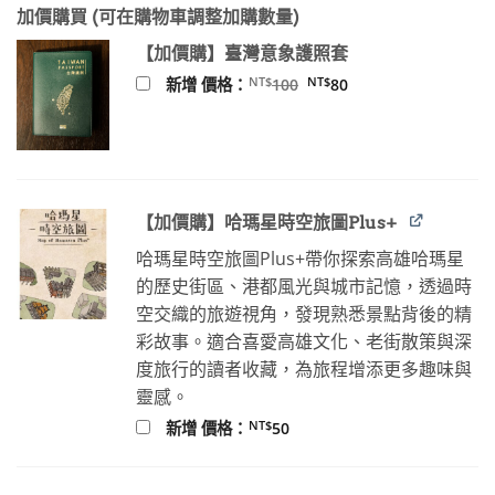
始
前
加價購買 (可在購物車調整加購數量)
價
價
格：
格：
【加價購】臺灣意象護照套
NT$430。
NT$386。
原
目
NT$
NT$
新增 價格：
100
80
始
前
價
價
格：
格：
NT$100。
NT$80。
【加價購】哈瑪星時空旅圖Plus+
哈瑪星時空旅圖Plus+帶你探索高雄哈瑪星
的歷史街區、港都風光與城市記憶，透過時
空交織的旅遊視角，發現熟悉景點背後的精
彩故事。適合喜愛高雄文化、老街散策與深
度旅行的讀者收藏，為旅程增添更多趣味與
靈感。
NT$
新增 價格：
50