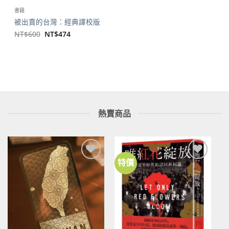
書籍
被出賣的台灣：經典譯校版
原
目
NT$
600
NT$
474
始
前
價
價
格：
格：
NT$600。
NT$474。
熱賣商品
特價
加到
加到
關注
關注
商品
商品