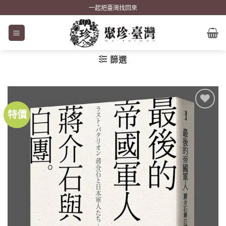
Skip
一起把臺灣找回來
to
content
篩選
特價
加到
關注
商品