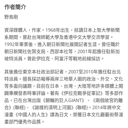
作者簡介
野島剛
資深媒體人，作家。1968年出生，就讀日本上智大學新聞
系期間，曾赴台灣師範大學及香港中文大學交流學習。
1992年畢業後，進入朝日新聞社展開記者生涯。曾任職於
朝日新聞社佐賀支局、西部本社等，2001年起擔任駐新加
坡特派員。曾赴伊拉克、阿富汗等戰地前線採訪。
其後擔任東京本社政治部記者，2007至2010年擔任駐台北
特派員。擅長採訪報導兩岸三地華人圈的政治、外交、文化
等多面向議題，目前在日本、台灣、大陸等地許多媒體上開
闢專欄發表時事評論。著有《伊拉克戰爭從軍記》等多部作
品，已在台灣出版《銀輪的巨人GIANT》、《兩個故宮的離
合》(聯經)、《謎樣的清明上河圖》(聯經)。2014年將中文
漫畫《中國人的人生》譯為日文，榮獲日本文化廳藝術祭漫
畫部門優秀作品獎。