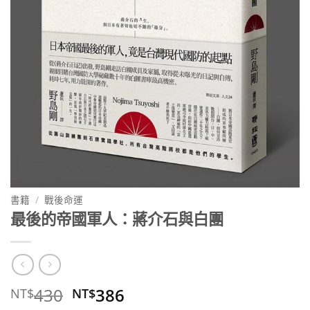
書籍
/
戰後命運
最後的帝國軍人：蔣介石與白團
原
目
430
386
NT$
NT$