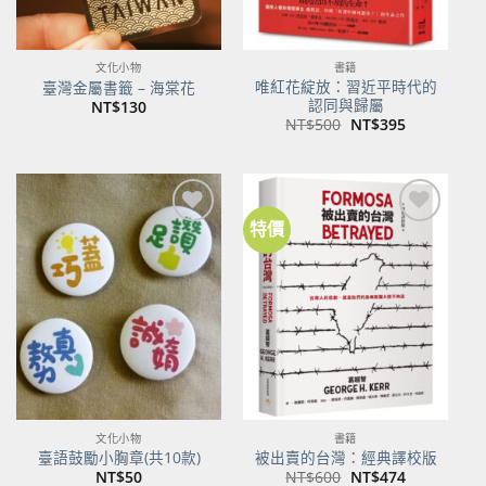
文化小物
書籍
唯紅花綻放：習近平時代的
臺灣金屬書籤 – 海棠花
認同與歸屬
NT$
130
原
目
NT$
500
NT$
395
始
前
價
價
格：
格：
NT$500。
NT$395。
特價
加到
加到
關注
關注
商品
商品
文化小物
書籍
臺語鼓勵小胸章(共10款)
被出賣的台灣：經典譯校版
原
目
NT$
50
NT$
600
NT$
474