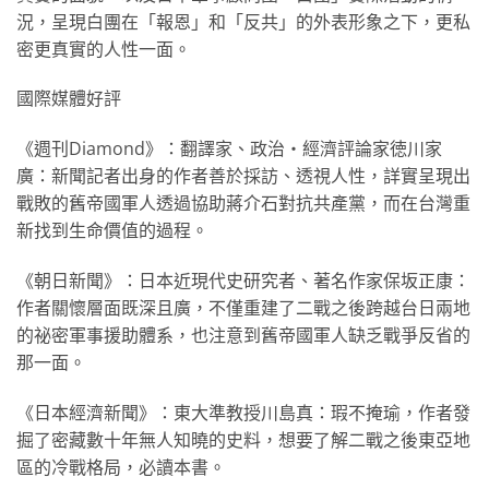
況，呈現白團在「報恩」和「反共」的外表形象之下，更私
密更真實的人性一面。
國際媒體好評
《週刊Diamond》：翻譯家、政治・經濟評論家徳川家
廣：新聞記者出身的作者善於採訪、透視人性，詳實呈現出
戰敗的舊帝國軍人透過協助蔣介石對抗共產黨，而在台灣重
新找到生命價值的過程。
《朝日新聞》：日本近現代史研究者、著名作家保坂正康：
作者關懷層面既深且廣，不僅重建了二戰之後跨越台日兩地
的祕密軍事援助體系，也注意到舊帝國軍人缺乏戰爭反省的
那一面。
《日本經濟新聞》：東大準教授川島真：瑕不掩瑜，作者發
掘了密藏數十年無人知曉的史料，想要了解二戰之後東亞地
區的冷戰格局，必讀本書。