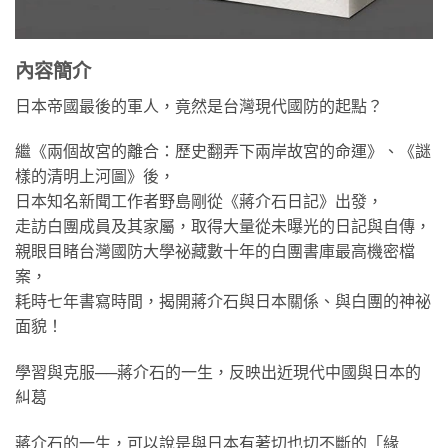
內容簡介
日本帝國最後的軍人，竟然是台灣現代國防的起點？
繼《兩個故宮的離合：歷史翻弄下兩岸故宮的命運》、《謎
樣的清明上河圖》後，
日本知名新聞工作者野島剛從《蔣介石日記》出發，
走訪白團成員及其家屬，取得大量從未曝光的日記與自傳，
親眼目睹台灣國防大學祕藏數十年的白團書庫最高機密檔
案，
耗時七年書寫時間，揭開蔣介石與日本關係、與白團的神祕
面貌！
學習與克服──蔣介石的一生，反映出近現代中國與日本的
糾葛
蔣介石的一生，可以說是與日本有著切也切不斷的「緣