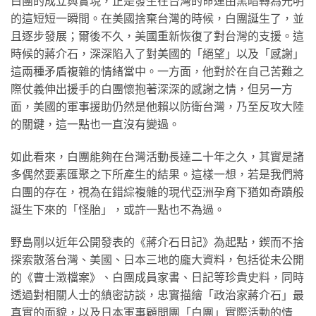
白團的成立與實現，正是發生在台灣的命運由黑暗轉為光明
的這短短一瞬間。在美國捨棄台灣的時候，白團誕生了，並
且逐步發展；爾後不久，美國重新恢復了對台灣的支援。這
時候的蔣介石，深深陷入了對美國的「絕望」以及「感謝」
這兩種矛盾複雜的情緒當中。一方面，他對於在自己苦難之
際仗義伸出援手的白團懷抱著深深的感謝之情，但另一方
面，美國的軍事援助仍然是他賴以防衛台灣，乃至反攻大陸
的關鍵，這一點也一直沒有變過。
如此看來，白團能夠在台灣活動長達二十年之久，其實是諸
多偶然要素匯聚之下所產生的結果。這樣一想，若是我們將
白團的存在，視為在錯綜複雜的現代亞洲孕育下猶如奇蹟般
誕生下來的「怪胎」，或許一點也不為過。
野島剛以近年公開發表的《蔣介石日記》為起點，鍥而不捨
探索散落台灣、美國、日本三地的龐大資料，包括從未公開
的《曹士澂檔案》、白團成員家書、日記等珍貴史料，同時
透過對相關人士的縝密訪談，忠實描繪「政治家蔣介石」最
真實的面貌，以及日本軍事顧問團「白團」實際活動的情