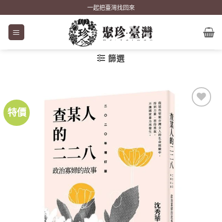
Skip
一起把臺灣找回來
to
content
篩選
特價
加到
關注
商品