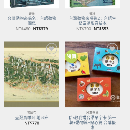
書籍
書籍
台灣動物來唱名：台語動物
台灣動物來唱歌2：台語生
圖鑑
態童謠影音繪本
原
目
原
目
NT$
480
NT$
379
NT$
700
NT$
553
始
前
始
前
價
價
價
價
格：
格：
格：
格：
NT$480。
NT$379。
NT$700。
NT$553。
特價
加到
加到
關注
關注
商品
商品
地圖布
兒童專區
佮/教我講台語單字卡 第一
臺灣鳥瞰圖 地圖布
輯+動物篇+點心篇 合購優
NT$
770
惠