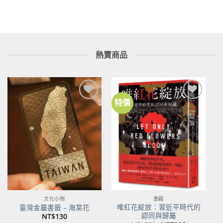
NT$600。
NT$474。
熱賣商品
特價
加到
加到
關注
關注
商品
商品
文化小物
書籍
唯紅花綻放：習近平時代的
臺灣金屬書籤 – 海棠花
認同與歸屬
NT$
130