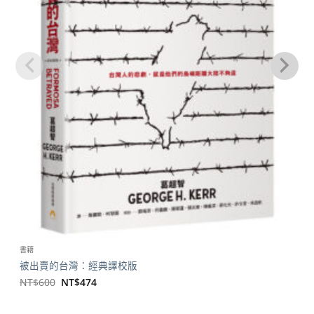
書籍
被出賣的台灣：經典譯校版
原
目
NT$
600
NT$
474
始
前
價
價
格：
格：