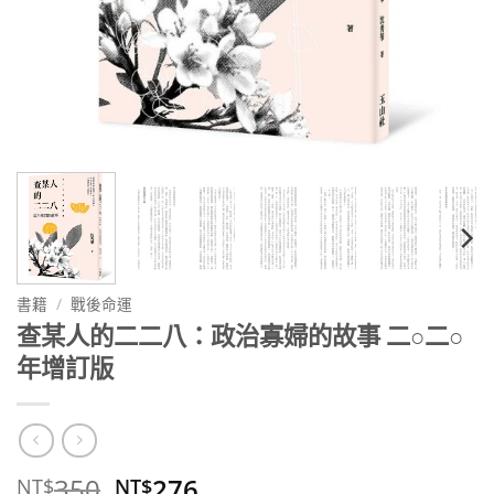
書籍
/
戰後命運
查某人的二二八：政治寡婦的故事 二○二○
年增訂版
原
目
350
276
NT$
NT$