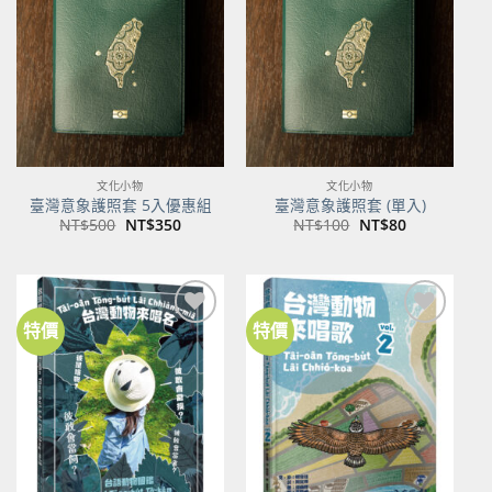
關注
關注
商品
商品
文化小物
文化小物
臺灣意象護照套 5入優惠組
臺灣意象護照套 (單入)
原
目
原
目
NT$
500
NT$
350
NT$
100
NT$
80
始
前
始
前
價
價
價
價
格：
格：
格：
格：
NT$500。
NT$350。
NT$100。
NT$80。
特價
特價
加到
加到
關注
關注
商品
商品