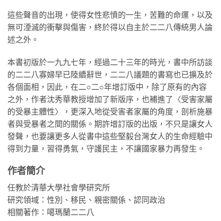
這些聲音的出現，使得女性悲憤的一生，苦難的命運，以及
無可湮滅的衝擊與傷害，終於得以自主於二二八傳統男人論
述之外。
本書初版於一九九七年，經過二十三年的時光，書中所訪談
的二二八寡婦早已陸續辭世，二二八議題的書寫也已擴及於
各個面相，因此，在二○二○年增訂版中，除了原有的內容
之外，作者沈秀華教授增加了新版序，也補進了〈受害家屬
的受暴主體性〉，更深入地從受害者家屬的角度，剖析施暴
者與受暴者之間的關係。期許增訂版的出版，不只是讓女人
發聲，也要讓更多人從書中這些堅毅台灣女人的生命經驗中
得到力量，習得勇氣，守護民主，不讓國家暴力再發生。
作者簡介
任教於清華大學社會學研究所
研究領域：性別、移民、親密關係、認同政治
相關著作：噶瑪蘭二二八