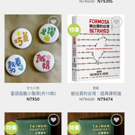
原
目
NT$
500
NT$
395
始
前
價
價
格：
格：
NT$500。
NT$395。
特價
加到
加到
關注
關注
商品
商品
文化小物
書籍
臺語鼓勵小胸章(共10款)
被出賣的台灣：經典譯校版
原
目
NT$
50
NT$
600
NT$
474
始
前
價
價
格：
格：
NT$600。
NT$474。
特價
特價
加到
加到