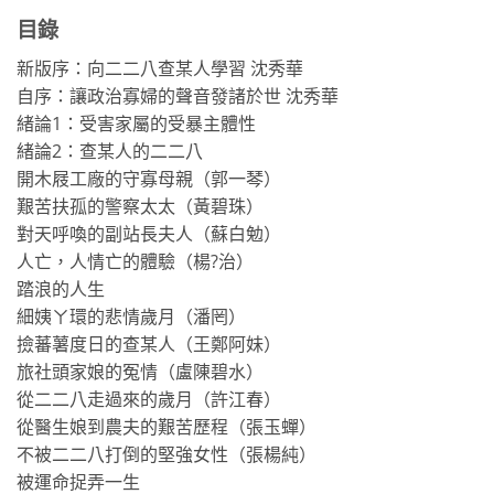
目錄
新版序：向二二八查某人學習 沈秀華
自序：讓政治寡婦的聲音發諸於世 沈秀華
緒論1：受害家屬的受暴主體性
緒論2：查某人的二二八
開木屐工廠的守寡母親（郭一琴）
艱苦扶孤的警察太太（黃碧珠）
對天呼喚的副站長夫人（蘇白勉）
人亡，人情亡的體驗（楊?治）
踏浪的人生
細姨ㄚ環的悲情歲月（潘罔）
撿蕃薯度日的查某人（王鄭阿妹）
旅社頭家娘的冤情（盧陳碧水）
從二二八走過來的歲月（許江春）
從醫生娘到農夫的艱苦歷程（張玉蟬）
不被二二八打倒的堅強女性（張楊純）
被運命捉弄一生