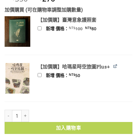
始
前
加價購買 (可在購物車調整加購數量)
價
價
格：
格：
【加價購】臺灣意象護照套
NT$350。
NT$276。
原
目
NT$
NT$
新增 價格：
100
80
始
前
價
價
格：
格：
NT$100。
NT$80。
【加價購】哈瑪星時空旅圖Plus+
NT$
新增 價格：
50
查某人的二二八：政治寡婦的故事 二○二○年增訂版 數量
加入購物車