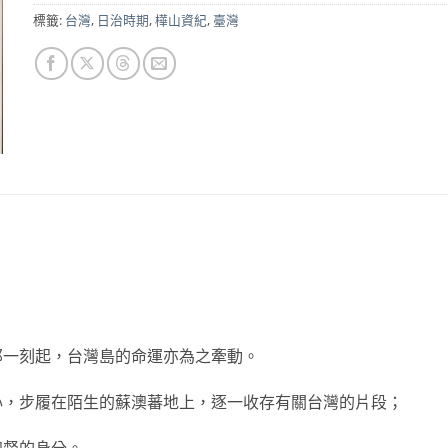
標籤:
台灣
,
日治時期
,
樺山資紀
,
臺灣
那一刻起，台灣島的命運亦為之牽動。
心，步履在陌生的蘇澳蕃地上，逐一收存有關台灣的片段；
總督的身分。