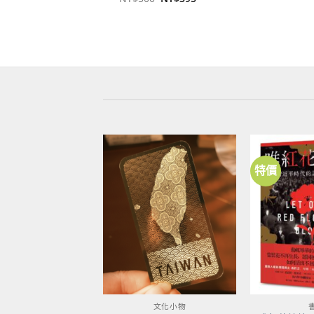
始
前
價
價
格：
格：
NT$500。
NT$395。
特價
加到
關注
商品
文化小物