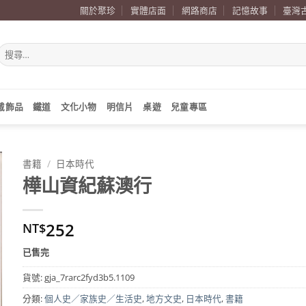
關於聚珍
實體店面
網路商店
記憶故事
臺灣
搜
尋
關
鍵
字:
戴飾品
鐵道
文化小物
明信片
桌遊
兒童專區
書籍
/
日本時代
樺山資紀蘇澳行
252
NT$
已售完
貨號:
gja_7rarc2fyd3b5.1109
分類:
個人史／家族史／生活史
,
地方文史
,
日本時代
,
書籍