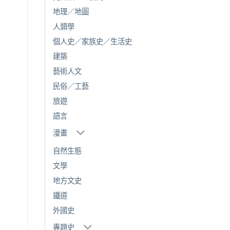
地理／地圖
人類學
個人史／家族史／生活史
建築
藝術人文
民俗／工藝
旅遊
語言
漫畫
自然生態
文學
地方文史
鐵道
外國史
專題史