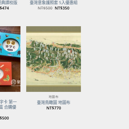
經典譯校版
臺灣意象護照套 5入優惠組
目
原
目
$
474
NT$
500
NT$
350
前
始
前
價
價
價
：
格：
格：
格：
$600。
NT$474。
NT$500。
NT$350。
加到
加到
關注
關注
商品
商品
地圖布
字卡 第一
臺灣鳥瞰圖 地圖布
篇 合購優
NT$
770
目
$
500
前
價