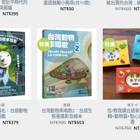
：習近平時代的
臺語鼓勵小胸章(共10款)
被出賣的台灣：
與歸屬
原
NT$
50
NT$
600
NT
始
原
目
NT$
395
價
始
前
格
價
價
NT
格：
格：
NT$500。
NT$395。
特價
特價
加到
加到
關注
關注
商品
商品
書籍
書籍
單字卡
唱名：台語動物
台灣動物來唱歌2：台語生
佮/教我講台語單
圖鑑
態童謠影音繪本
輯+動物篇+點心
惠
原
目
原
目
NT$
379
NT$
700
NT$
553
始
前
始
前
原
NT$
750
NT
價
價
價
價
始
格：
格：
格：
格：
價
NT$480。
NT$379。
NT$700。
NT$553。