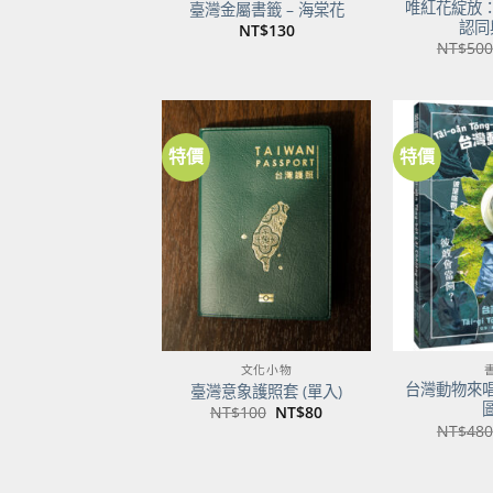
唯紅花綻放
臺灣金屬書籤 – 海棠花
認同
NT$
130
NT$
500
特價
特價
加到
關注
商品
文化小物
台灣動物來
臺灣意象護照套 (單入)
原
目
NT$
100
NT$
80
始
前
NT$
480
價
價
格：
格：
NT$100。
NT$80。