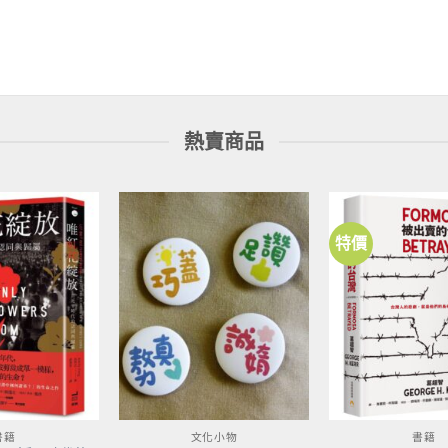
價
價
價
價
格：
格：
格：
格：
NT$600。
NT$474。
NT$380。
NT$300。
熱賣商品
特價
加到
加到
關注
關注
商品
商品
書籍
文化小物
書籍