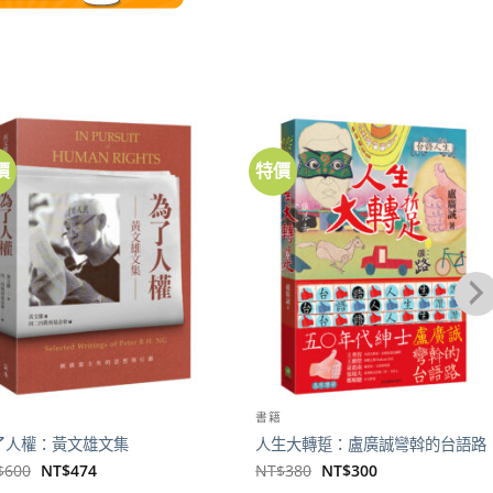
價
特價
加到
加到
關注
關注
商品
商品
籍
書籍
了人權：黃文雄文集
人生大轉踅：盧廣誠彎斡的台語路
原
目
原
目
$
600
NT$
474
NT$
380
NT$
300
始
前
始
前