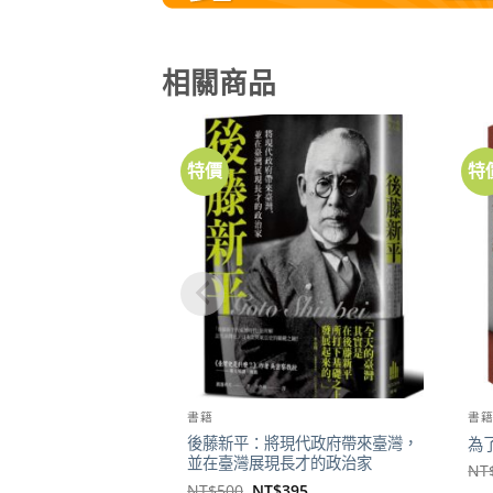
相關商品
特價
特
加到
關注
商品
書籍
書
後藤新平：將現代政府帶來臺灣，
為
並在臺灣展現長才的政治家
NT
原
目
NT$
500
NT$
395