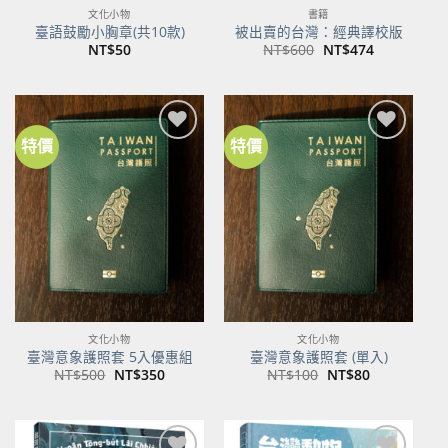
文化小物
書籍
臺語鼓勵小胸章(共10款)
被出賣的台灣：經典譯校版
原
目
NT$
50
NT$
600
NT$
474
始
前
價
價
格：
格：
NT$600。
NT$474。
特價
特價
加到
加到
關注
關注
商品
商品
文化小物
文化小物
臺灣意象護照套 5入優惠組
臺灣意象護照套 (單入)
原
目
原
目
NT$
500
NT$
350
NT$
100
NT$
80
始
前
始
前
價
價
價
價
格：
格：
格：
格：
NT$500。
NT$350。
NT$100。
NT$80。