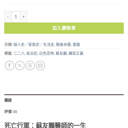
死亡行軍：蘇友鵬醫師的一生 數量
加入購物車
分類:
個人史／家族史／生活史
,
戰後命運
,
書籍
標籤:
二二八
,
政治犯
,
白色恐怖
,
蘇友鵬
,
轉型正義
描述
評價 (0)
死亡行軍：蘇友鵬醫師的一生