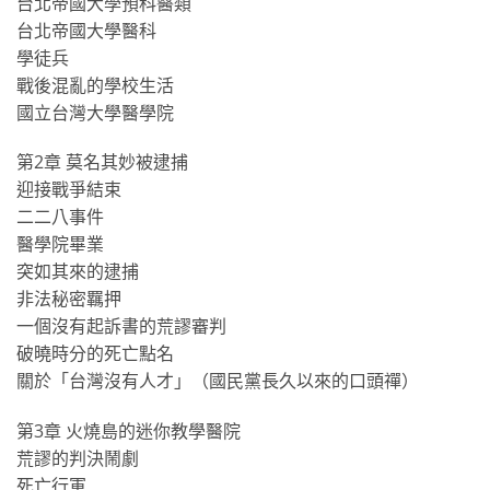
台北帝國大學預科醫類
台北帝國大學醫科
學徒兵
戰後混亂的學校生活
國立台灣大學醫學院
第2章 莫名其妙被逮捕
迎接戰爭結束
二二八事件
醫學院畢業
突如其來的逮捕
非法秘密羈押
一個沒有起訴書的荒謬審判
破曉時分的死亡點名
關於「台灣沒有人才」（國民黨長久以來的口頭禪）
第3章 火燒島的迷你教學醫院
荒謬的判決鬧劇
死亡行軍