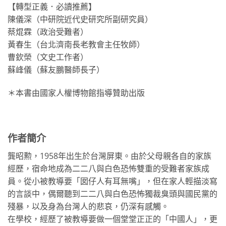
【轉型正義．必讀推薦】
陳儀深（中研院近代史研究所副研究員）
蔡焜霖（政治受難者）
黃春生（台北濟南長老教會主任牧師）
曹欽榮（文史工作者）
蘇峰儀（蘇友鵬醫師長子）
＊本書由國家人權博物館指導贊助出版
作者簡介
龔昭勲，1958年出生於台灣屏東。由於父母親各自的家族
經歷，宿命地成為二二八與白色恐怖雙重的受難者家族成
員。從小被教導要「囡仔人有耳無嘴」，但在家人輕描淡寫
的言談中，偶爾聽到二二八與白色恐怖獨裁臭頭與國民黨的
殘暴，以及身為台灣人的悲哀，仍深有感觸。
在學校，經歷了被教導要做一個堂堂正正的「中國人」，更