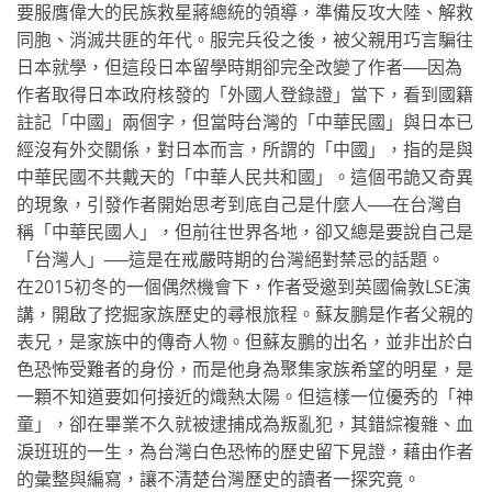
要服膺偉大的民族救星蔣總統的領導，準備反攻大陸、解救
同胞、消滅共匪的年代。服完兵役之後，被父親用巧言騙往
日本就學，但這段日本留學時期卻完全改變了作者──因為
作者取得日本政府核發的「外國人登錄證」當下，看到國籍
註記「中國」兩個字，但當時台灣的「中華民國」與日本已
經沒有外交關係，對日本而言，所謂的「中國」，指的是與
中華民國不共戴天的「中華人民共和國」。這個弔詭又奇異
的現象，引發作者開始思考到底自己是什麼人──在台灣自
稱「中華民國人」，但前往世界各地，卻又總是要說自己是
「台灣人」──這是在戒嚴時期的台灣絕對禁忌的話題。
在2015初冬的一個偶然機會下，作者受邀到英國倫敦LSE演
講，開啟了挖掘家族歷史的尋根旅程。蘇友鵬是作者父親的
表兄，是家族中的傳奇人物。但蘇友鵬的出名，並非出於白
色恐怖受難者的身份，而是他身為聚集家族希望的明星，是
一顆不知道要如何接近的熾熱太陽。但這樣一位優秀的「神
童」，卻在畢業不久就被逮捕成為叛亂犯，其錯綜複雜、血
淚班班的一生，為台灣白色恐怖的歷史留下見證，藉由作者
的彙整與編寫，讓不清楚台灣歷史的讀者一探究竟。