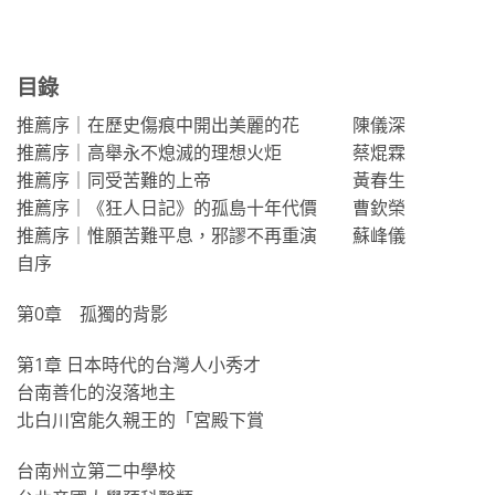
目錄
推薦序｜在歷史傷痕中開出美麗的花 陳儀深
推薦序｜高舉永不熄滅的理想火炬 蔡焜霖
推薦序｜同受苦難的上帝 黃春生
推薦序｜《狂人日記》的孤島十年代價 曹欽榮
推薦序｜惟願苦難平息，邪謬不再重演 蘇峰儀
自序
第0章 孤獨的背影
第1章 日本時代的台灣人小秀才
台南善化的沒落地主
北白川宮能久親王的「宮殿下賞
台南州立第二中學校