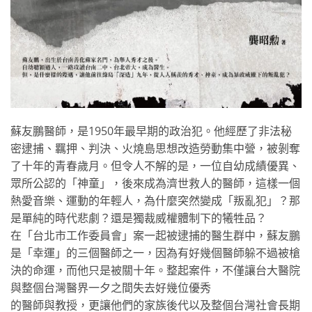
蘇友鵬醫師，是1950年最早期的政治犯。他經歷了非法秘
密逮捕、羈押、判決、火燒島思想改造勞動集中營，被剝奪
了十年的青春歲月。但令人不解的是，一位自幼成績優異、
眾所公認的「神童」，後來成為濟世救人的醫師，這樣一個
熱愛音樂、運動的年輕人，為什麼突然變成「叛亂犯」？那
是單純的時代悲劇？還是獨裁威權體制下的犧牲品？
在「台北市工作委員會」案一起被逮捕的醫生群中，蘇友鵬
是「幸運」的三個醫師之一，因為有好幾個醫師躲不過被槍
決的命運，而他只是被關十年。整起案件，不僅讓台大醫院
與整個台灣醫界一夕之間失去好幾位優秀
的醫師與教授，更讓他們的家族後代以及整個台灣社會長期