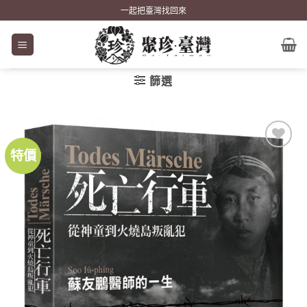
Skip
一起把臺灣找回來
to
content
篩選
特價
加到
關注
商品