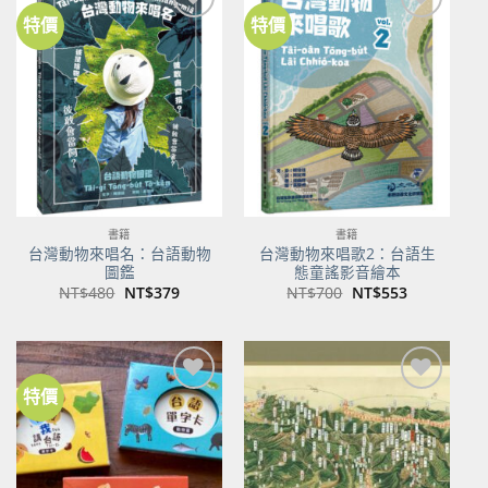
特價
特價
加到
加到
關注
關注
商品
商品
書籍
書籍
台灣動物來唱名：台語動物
台灣動物來唱歌2：台語生
圖鑑
態童謠影音繪本
原
目
原
目
NT$
480
NT$
379
NT$
700
NT$
553
始
前
始
前
價
價
價
價
格：
格：
格：
格：
NT$480。
NT$379。
NT$700。
NT$553。
特價
加到
加到
關注
關注
商品
商品