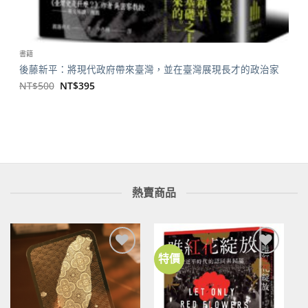
書籍
後藤新平：將現代政府帶來臺灣，並在臺灣展現長才的政治家
原
目
NT$
500
NT$
395
始
前
價
價
格：
格：
NT$500。
NT$395。
熱賣商品
特價
加到
加到
關注
關注
商品
商品