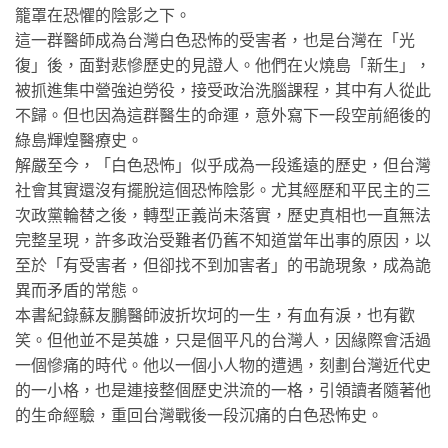
籠罩在恐懼的陰影之下。
這一群醫師成為台灣白色恐怖的受害者，也是台灣在「光
復」後，面對悲慘歷史的見證人。他們在火燒島「新生」，
被抓進集中營強迫勞役，接受政治洗腦課程，其中有人從此
不歸。但也因為這群醫生的命運，意外寫下一段空前絕後的
綠島輝煌醫療史。
解嚴至今，「白色恐怖」似乎成為一段遙遠的歷史，但台灣
社會其實還沒有擺脫這個恐怖陰影。尤其經歷和平民主的三
次政黨輪替之後，轉型正義尚未落實，歷史真相也一直無法
完整呈現，許多政治受難者仍舊不知道當年出事的原因，以
至於「有受害者，但卻找不到加害者」的弔詭現象，成為詭
異而矛盾的常態。
本書紀錄蘇友鵬醫師波折坎坷的一生，有血有淚，也有歡
笑。但他並不是英雄，只是個平凡的台灣人，因緣際會活過
一個慘痛的時代。他以一個小人物的遭遇，刻劃台灣近代史
的一小格，也是連接整個歷史洪流的一格，引領讀者隨著他
的生命經驗，重回台灣戰後一段沉痛的白色恐怖史。