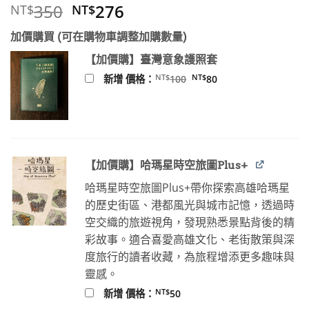
原
目
350
276
NT$
NT$
始
前
加價購買 (可在購物車調整加購數量)
價
價
格：
格：
【加價購】臺灣意象護照套
NT$350。
NT$276。
原
目
NT$
NT$
新增 價格：
100
80
始
前
價
價
格：
格：
NT$100。
NT$80。
【加價購】哈瑪星時空旅圖Plus+
哈瑪星時空旅圖Plus+帶你探索高雄哈瑪星
的歷史街區、港都風光與城市記憶，透過時
空交織的旅遊視角，發現熟悉景點背後的精
彩故事。適合喜愛高雄文化、老街散策與深
度旅行的讀者收藏，為旅程增添更多趣味與
靈感。
NT$
新增 價格：
50