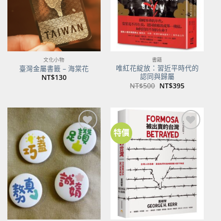
文化小物
書籍
唯紅花綻放：習近平時代的
臺灣金屬書籤 – 海棠花
認同與歸屬
NT$
130
原
目
NT$
500
NT$
395
始
前
價
價
格：
格：
NT$500。
NT$395。
特價
加到
加到
關注
關注
商品
商品