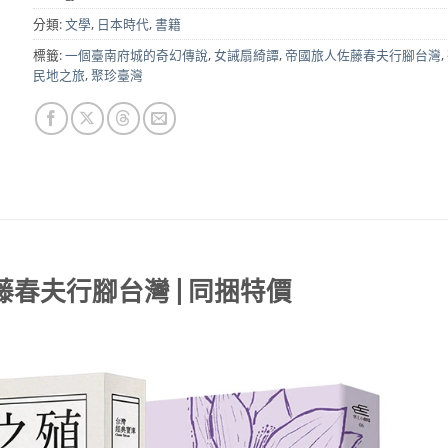
NT$740。
NT$590。
分類:
文學
,
日本時代
,
書籍
標籤:
一個臺南府城的奇幻傳說
,
女誡扇綺譚
,
帝國旅人佐藤春夫行腳台灣
,
民地之旅
,
聚珍臺灣
藤春夫行腳台灣 | 同捆特價