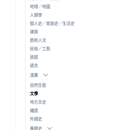
地理／地圖
人類學
個人史／家族史／生活史
建築
藝術人文
民俗／工藝
旅遊
語言
漫畫
自然生態
文學
地方文史
鐵道
外國史
專題史