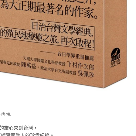
典再現
的旅心來到台灣，
下樸實而動人的珍貴紀錄。