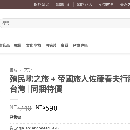
關於聚珍
實體店面
網路商店
記憶故事
臺灣
搜
尋
關
鍵
字:
戴飾品
鐵道
文化小物
明信片
桌遊
兒童專區
書籍
/
文學
殖民地之旅 + 帝國旅人佐藤春夫行
台灣 | 同捆特價
原
目
740
590
NT$
NT$
始
前
已售完
價
價
格：
格：
貨號:
gja_an1ebdre988x.2043