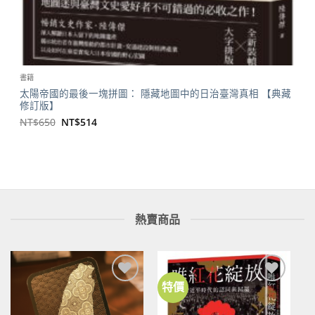
書籍
太陽帝國的最後一塊拼圖： 隱藏地圖中的日治臺灣真相 【典藏
修訂版】
原
目
NT$
650
NT$
514
始
前
價
價
格：
格：
NT$650。
NT$514。
熱賣商品
特價
加到
加到
關注
關注