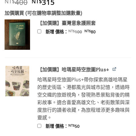
原
目
400
315
NT$
NT$
始
前
加價購買 (可在購物車調整加購數量)
價
價
格：
格：
【加價購】臺灣意象護照套
NT$400。
NT$315。
原
目
NT$
NT$
新增 價格：
100
80
始
前
價
價
格：
格：
NT$100。
NT$80。
【加價購】哈瑪星時空旅圖Plus+
哈瑪星時空旅圖Plus+帶你探索高雄哈瑪星
的歷史街區、港都風光與城市記憶，透過時
空交織的旅遊視角，發現熟悉景點背後的精
彩故事。適合喜愛高雄文化、老街散策與深
度旅行的讀者收藏，為旅程增添更多趣味與
靈感。
NT$
新增 價格：
50