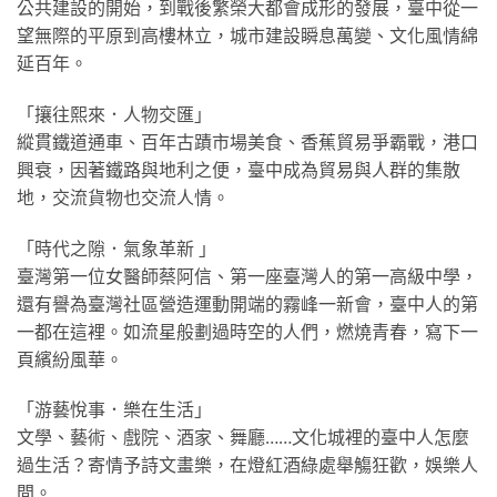
公共建設的開始，到戰後繁榮大都會成形的發展，臺中從一
望無際的平原到高樓林立，城市建設瞬息萬變、文化風情綿
延百年。
「攘往熙來．人物交匯」
縱貫鐵道通車、百年古蹟市場美食、香蕉貿易爭霸戰，港口
興衰，因著鐵路與地利之便，臺中成為貿易與人群的集散
地，交流貨物也交流人情。
「時代之隙．氣象革新 」
臺灣第一位女醫師蔡阿信、第一座臺灣人的第一高級中學，
還有譽為臺灣社區營造運動開端的霧峰一新會，臺中人的第
一都在這裡。如流星般劃過時空的人們，燃燒青春，寫下一
頁繽紛風華。
「游藝悅事．樂在生活」
文學、藝術、戲院、酒家、舞廳……文化城裡的臺中人怎麼
過生活？寄情予詩文畫樂，在燈紅酒綠處舉觴狂歡，娛樂人
間。