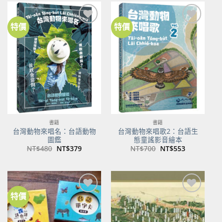
NT$500。
NT$350。
NT$100。
NT$80。
特價
特價
加到
加到
關注
關注
商品
商品
書籍
書籍
台灣動物來唱名：台語動物
台灣動物來唱歌2：台語生
圖鑑
態童謠影音繪本
原
目
原
目
NT$
480
NT$
379
NT$
700
NT$
553
始
前
始
前
價
價
價
價
格：
格：
格：
格：
NT$480。
NT$379。
NT$700。
NT$553。
特價
加到
加到
關注
關注
商品
商品