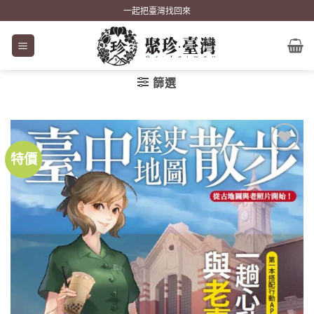
Skip
一起把臺灣找回來
to
content
篩選
特價
加到
關注
商品