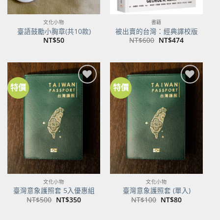
文化小物
書籍
臺語鼓勵小胸章(共10款)
被出賣的台灣：經典譯校版
原
目
NT$
50
NT$
600
NT$
474
始
前
價
價
格：
格：
NT$600。
NT$474。
特價
特價
加到
加到
關注
關注
商品
商品
文化小物
文化小物
臺灣意象護照套 5入優惠組
臺灣意象護照套 (單入)
原
目
原
目
NT$
500
NT$
350
NT$
100
NT$
80
始
前
始
前
價
價
價
價
格：
格：
格：
格：