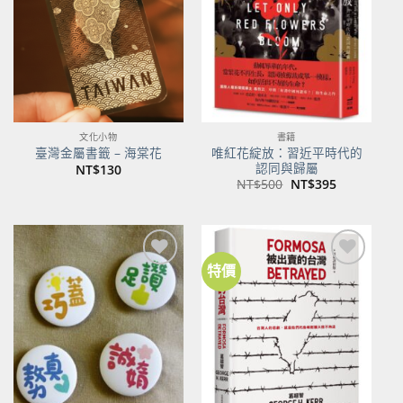
商品
商品
文化小物
書籍
唯紅花綻放：習近平時代的
臺灣金屬書籤 – 海棠花
認同與歸屬
NT$
130
原
目
NT$
500
NT$
395
始
前
價
價
格：
格：
NT$500。
NT$395。
特價
加到
加到
關注
關注
商品
商品