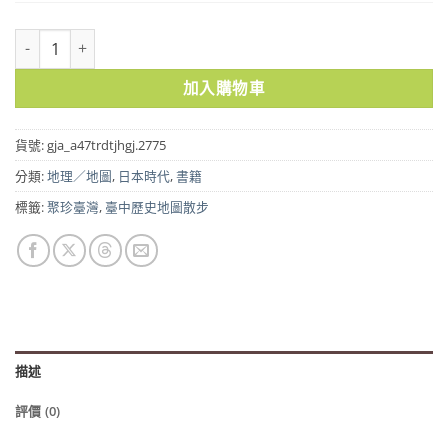
臺中歷史地圖散步 數量
加入購物車
貨號:
gja_a47trdtjhgj.2775
分類:
地理／地圖
,
日本時代
,
書籍
標籤:
聚珍臺灣
,
臺中歷史地圖散步
描述
評價 (0)