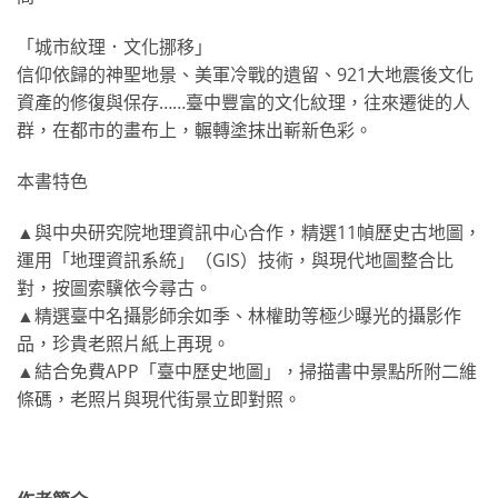
「城市紋理．文化挪移」
信仰依歸的神聖地景、美軍冷戰的遺留、921大地震後文化
資產的修復與保存……臺中豐富的文化紋理，往來遷徙的人
群，在都市的畫布上，輾轉塗抹出嶄新色彩。
本書特色
▲與中央研究院地理資訊中心合作，精選11幀歷史古地圖，
運用「地理資訊系統」（GIS）技術，與現代地圖整合比
對，按圖索驥依今尋古。
▲精選臺中名攝影師余如季、林權助等極少曝光的攝影作
品，珍貴老照片紙上再現。
▲結合免費APP「臺中歷史地圖」，掃描書中景點所附二維
條碼，老照片與現代街景立即對照。