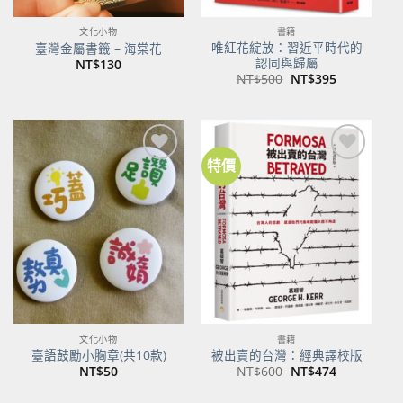
文化小物
書籍
唯紅花綻放：習近平時代的
臺灣金屬書籤 – 海棠花
認同與歸屬
NT$
130
原
目
NT$
500
NT$
395
始
前
價
價
格：
格：
NT$500。
NT$395。
特價
加到
加到
關注
關注
商品
商品
文化小物
書籍
臺語鼓勵小胸章(共10款)
被出賣的台灣：經典譯校版
原
目
NT$
50
NT$
600
NT$
474
始
前
價
價