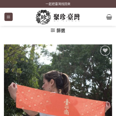
Skip
一起把臺灣找回來
to
content
篩選
加到
關注
商品