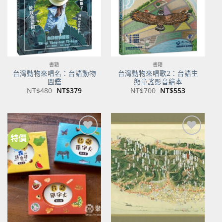
書籍
書籍
台灣動物來唱名：台語動物
台灣動物來唱歌2：台語生
圖鑑
態童謠影音繪本
原
目
原
目
NT$
480
NT$
379
NT$
700
NT$
553
始
前
始
前
價
價
價
價
格：
格：
格：
格：
NT$480。
NT$379。
NT$700。
NT$553。
特價
加到
加到
關注
關注
商品
商品