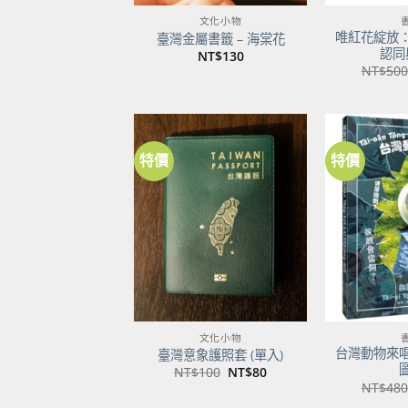
文化小物
唯紅花綻放
臺灣金屬書籤 – 海棠花
認同
NT$
130
NT$
500
特價
特價
加到
關注
商品
文化小物
台灣動物來
臺灣意象護照套 (單入)
原
目
NT$
100
NT$
80
始
前
NT$
480
價
價