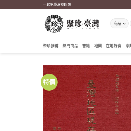
Skip
一起把臺灣找回來
to
content
聚珍推薦
熱門商品
書籍
地圖
在地好食
穿
特價
加到
關注
商品