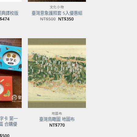
文化小物
經典譯校版
臺灣意象護照套 5入優惠組
目
原
目
$
474
NT$
500
NT$
350
前
始
前
價
價
價
：
格：
格：
格：
$600。
NT$474。
NT$500。
NT$350。
加到
加到
關注
關注
商品
商品
地圖布
字卡 第一
臺灣鳥瞰圖 地圖布
篇 合購優
NT$
770
目
$
500