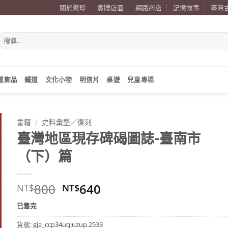
關於聚珍
實體店面
網路商店
記憶故事
臺灣
搜
尋
關
鍵
字:
戴飾品
鐵道
文化小物
明信片
桌遊
兒童專區
書籍
/
史料彙整／復刻
臺灣地區現存碑碣圖誌-臺南市
（下）篇
原
目
800
640
NT$
NT$
始
前
已售完
價
價
格：
格：
貨號:
gja_ccp34uqjuzup.2533