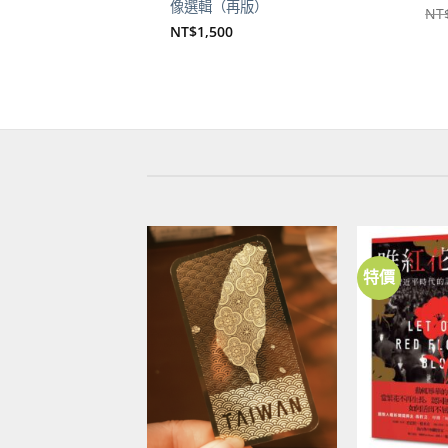
像選輯（再版）
NT
NT$
1,500
特價
加到
關注
商品