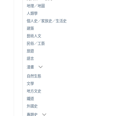
地理／地圖
人類學
個人史／家族史／生活史
建築
藝術人文
民俗／工藝
旅遊
語言
漫畫
自然生態
文學
地方文史
鐵道
外國史
專題史