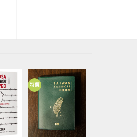
貌
原
目
NT$
380
NT$
300
始
前
原
目
NT$
400
NT$
360
價
價
始
前
格：
格：
價
價
NT$380。
NT$300。
格：
格：
NT$400。
NT$3
特價
加到
加到
關注
關注
商品
商品