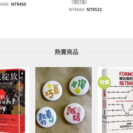
（增訂版）
原
目
$
500
NT$
450
始
前
原
目
NT$
660
NT$
522
價
價
始
前
格：
格：
價
價
NT$500。
NT$450。
格：
格：
NT$660。
NT$522。
熱賣商品
特價
加到
加到
關注
關注
商品
商品