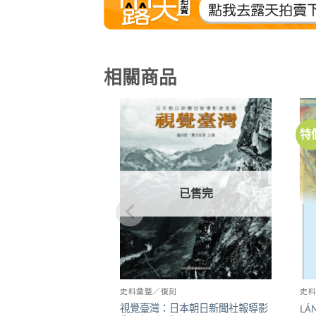
相關商品
特
加到
關注
商品
已售完
史料彙整／復刻
史
視覺臺灣：日本朝日新聞社報導影
L