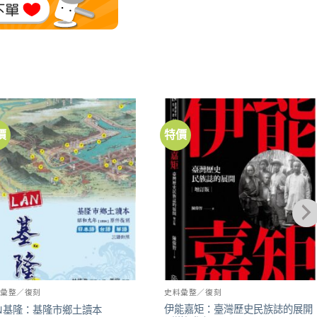
價
特價
加到
加到
關注
關注
商品
商品
料彙整／復刻
史料彙整／復刻
伊能嘉矩：臺灣歷史民族誌的展開
ÁN基隆：基隆市鄉土讀本