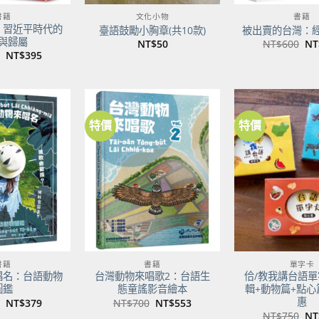
書籍
文化小物
書籍
：習近平時代的
臺語鼓勵小胸章(共10款)
被出賣的台灣：
與歸屬
原
NT$
50
NT$
600
NT
始
原
目
NT$
395
價
始
前
格
價
價
NT
格：
格：
NT$500。
NT$395。
特價
特價
加到
加到
關注
關注
商品
商品
書籍
書籍
單字卡
唱名：台語動物
台灣動物來唱歌2：台語生
佮/教我講台語單
圖鑑
態童謠影音繪本
輯+動物篇+點心
惠
原
目
原
目
NT$
379
NT$
700
NT$
553
始
前
始
前
原
NT$
750
NT