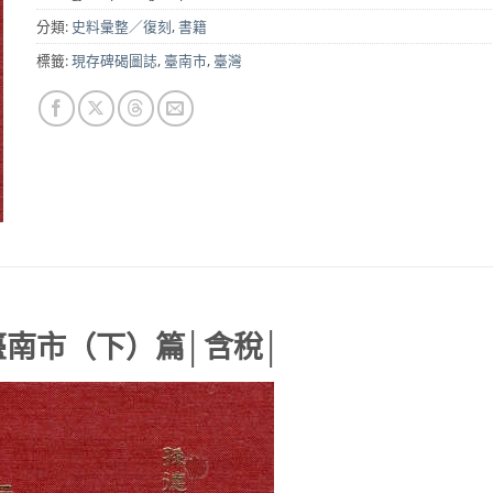
NT$800。
NT$640。
分類:
史料彙整／復刻
,
書籍
標籤:
現存碑碣圖誌
,
臺南市
,
臺灣
臺南市（下）篇│含稅│