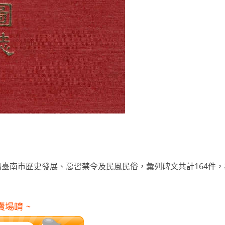
臺南市歷史發展、惡習禁令及民風民俗，彙列碑文共計164件，