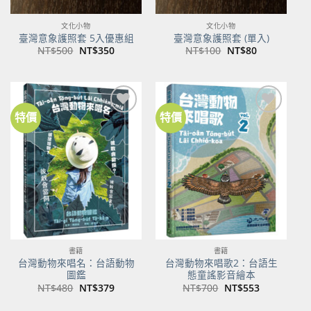
文化小物
文化小物
臺灣意象護照套 5入優惠組
臺灣意象護照套 (單入)
原
目
原
目
NT$
500
NT$
350
NT$
100
NT$
80
始
前
始
前
價
價
價
價
格：
格：
格：
格：
NT$500。
NT$350。
NT$100。
NT$80。
特價
特價
加到
加到
關注
關注
商品
商品
書籍
書籍
台灣動物來唱名：台語動物
台灣動物來唱歌2：台語生
圖鑑
態童謠影音繪本
原
目
原
目
NT$
480
NT$
379
NT$
700
NT$
553
始
前
始
前
價
價
價
價