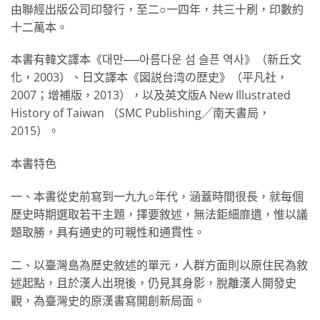
由聯經出版公司印發行，至二○一四年，共三十刷，印數約
十二萬本。
本書有韓文譯本《대만──아름다운 섬 슬픈 역사》（新丘文
化，2003）、日文譯本《図説台湾の歴史》（平凡社，
2007；增補版，2013），以及英文版A New Illustrated
History of Taiwan （SMC Publishing╱南天書局，
2015）。
本書特色
一、本書從史前寫到一九九○年代，涵蓋時間很長，就每個
歷史時期選取若干主題，擇要敘述，無法鉅細靡遺，惟以議
題取勝，具有通史的可親性和通貫性。
二、以臺灣島為歷史敘述的單元，人群方面則以原住民為敘
述起點，且於漢人出現後，仍見其身影，脫離漢人開發史
觀，為臺灣史的原漢書寫開創新局面。