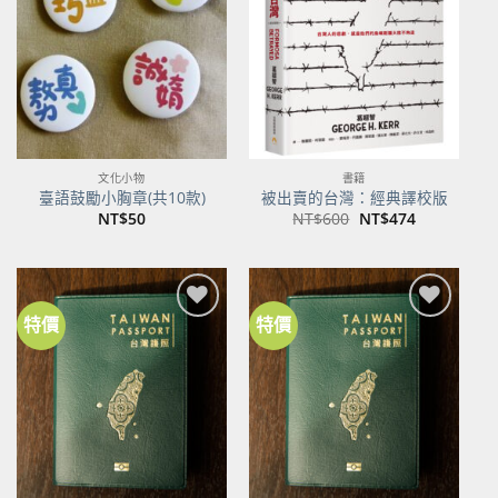
商品
商品
文化小物
書籍
臺語鼓勵小胸章(共10款)
被出賣的台灣：經典譯校版
原
目
NT$
50
NT$
600
NT$
474
始
前
價
價
格：
格：
NT$600。
NT$474。
特價
特價
加到
加到
關注
關注
商品
商品