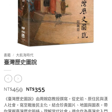
書籍
/
大航海時代
臺灣歷史圖說
原
目
450
355
NT$
NT$
始
前
《臺灣歷史圖說》由周婉窈教授撰寫，從史前、原住民與漢
價
價
人社會，寫至戰後民主化，結合珍貴圖片、地圖與圖表，帶
格：
格：
你掌握臺灣歷史脈絡、理解當代社會，適合作為臺灣史入門