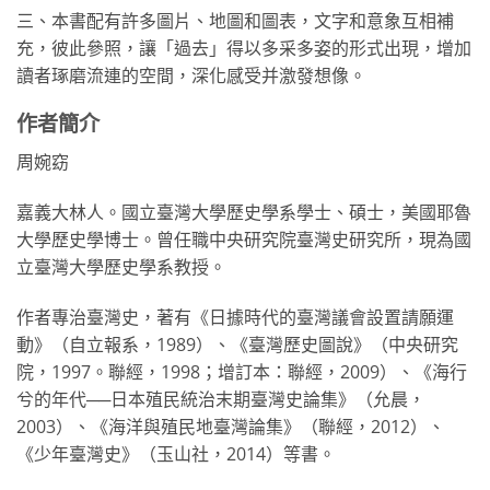
三、本書配有許多圖片、地圖和圖表，文字和意象互相補
充，彼此參照，讓「過去」得以多采多姿的形式出現，增加
讀者琢磨流連的空間，深化感受并激發想像。
作者簡介
周婉窈
嘉義大林人。國立臺灣大學歷史學系學士、碩士，美國耶魯
大學歷史學博士。曾任職中央研究院臺灣史研究所，現為國
立臺灣大學歷史學系教授。
作者專治臺灣史，著有《日據時代的臺灣議會設置請願運
動》（自立報系，1989）、《臺灣歷史圖說》（中央研究
院，1997。聯經，1998；增訂本：聯經，2009）、《海行
兮的年代──日本殖民統治末期臺灣史論集》（允晨，
2003）、《海洋與殖民地臺灣論集》（聯經，2012）、
《少年臺灣史》（玉山社，2014）等書。