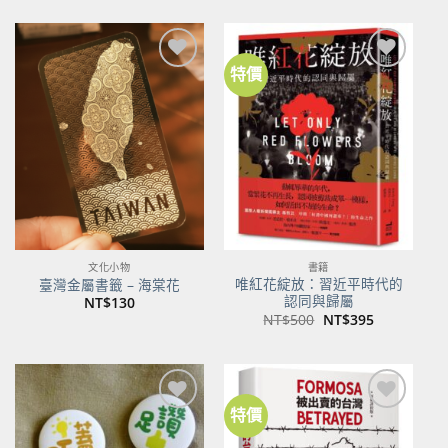
特價
加到
加到
關注
關注
商品
商品
文化小物
書籍
唯紅花綻放：習近平時代的
臺灣金屬書籤 – 海棠花
認同與歸屬
NT$
130
原
目
NT$
500
NT$
395
始
前
價
價
格：
格：
NT$500。
NT$395。
特價
加到
加到
關注
關注