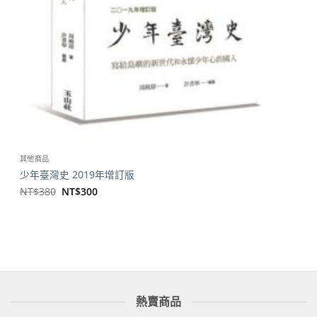
其他商品
少年臺灣史 2019年增訂版
原
目
NT$
380
NT$
300
始
前
價
價
格：
格：
NT$380。
NT$300。
熱賣商品