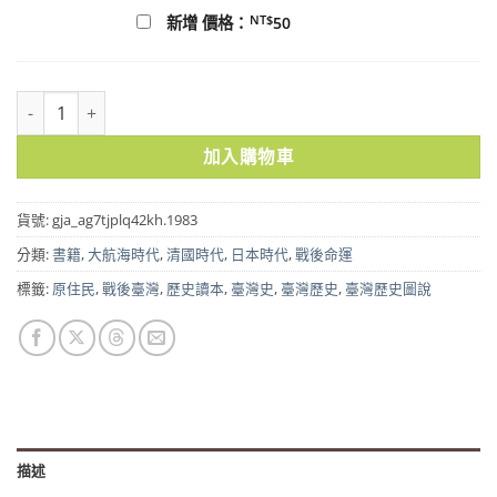
NT$
新增 價格：
50
臺灣歷史圖說 數量
加入購物車
貨號:
gja_ag7tjplq42kh.1983
分類:
書籍
,
大航海時代
,
清國時代
,
日本時代
,
戰後命運
標籤:
原住民
,
戰後臺灣
,
歷史讀本
,
臺灣史
,
臺灣歷史
,
臺灣歷史圖說
描述