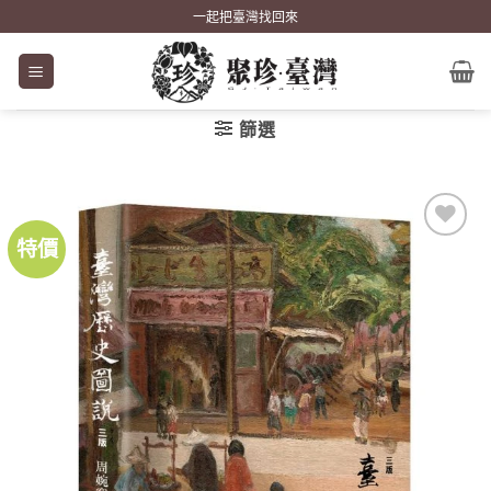
Skip
一起把臺灣找回來
to
content
篩選
特價
加到
關注
商品