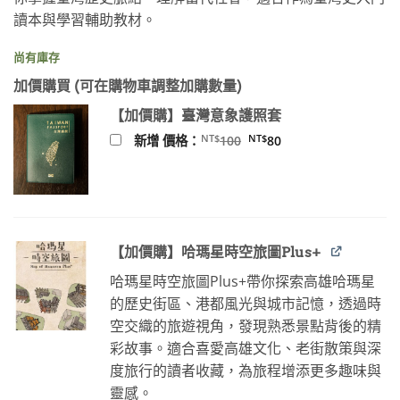
NT$450。
NT$355。
讀本與學習輔助教材。
尚有庫存
加價購買 (可在購物車調整加購數量)
【加價購】臺灣意象護照套
原
目
NT$
NT$
新增 價格：
100
80
始
前
價
價
格：
格：
NT$100。
NT$80。
【加價購】哈瑪星時空旅圖Plus+
哈瑪星時空旅圖Plus+帶你探索高雄哈瑪星
的歷史街區、港都風光與城市記憶，透過時
空交織的旅遊視角，發現熟悉景點背後的精
彩故事。適合喜愛高雄文化、老街散策與深
度旅行的讀者收藏，為旅程增添更多趣味與
靈感。