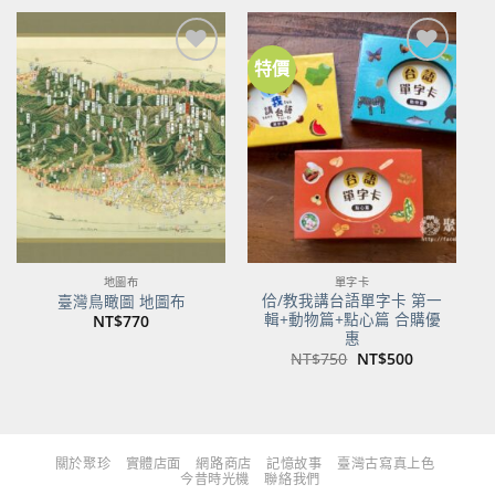
格：
格：
格：
格：
NT$480。
NT$379。
NT$700。
NT$553。
特價
加到
加到
關注
關注
商品
商品
地圖布
單字卡
佮/教我講台語單字卡 第一
臺灣鳥瞰圖 地圖布
輯+動物篇+點心篇 合購優
NT$
770
惠
原
目
NT$
750
NT$
500
始
前
價
價
格：
格：
NT$750。
NT$500。
關於聚珍
實體店面
網路商店
記憶故事
臺灣古寫真上色
今昔時光機
聯絡我們