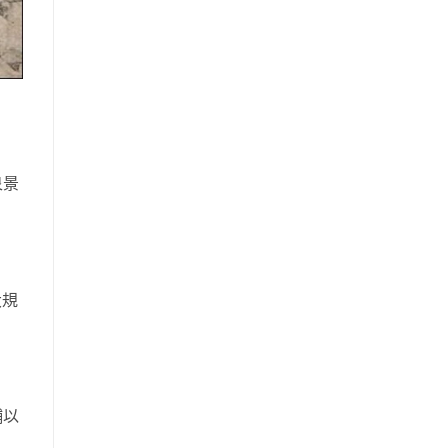
泉景
大規
輔以