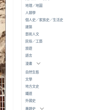
地理／地圖
人類學
個人史／家族史／生活史
建築
藝術人文
民俗／工藝
旅遊
語言
漫畫
自然生態
文學
地方文史
鐵道
外國史
專題史