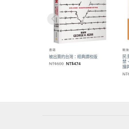
書籍
戰
民
被出賣的台灣：經典譯校版
禁
原
目
NT$
600
NT$
474
撞
始
前
價
價
NT
格：
格：
NT$600。
NT$474。