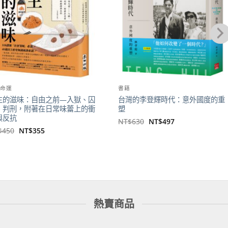
後命運
書籍
主的滋味：自由之前—入獄、囚
台灣的李登輝時代：意外國度的重
、判刑，附著在日常味蕾上的衝
塑
與反抗
原
目
NT$
630
NT$
497
始
前
原
目
$
450
NT$
355
價
價
始
前
格：
格：
價
價
NT$630。
NT$497。
格：
格：
NT$450。
NT$355。
熱賣商品