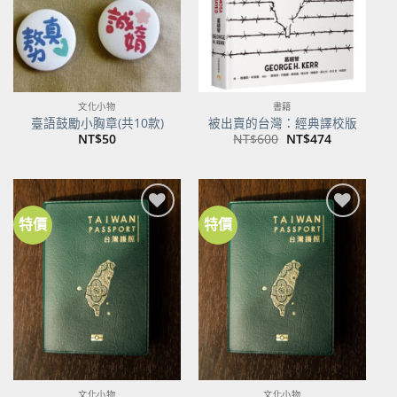
文化小物
書籍
臺語鼓勵小胸章(共10款)
被出賣的台灣：經典譯校版
原
目
NT$
50
NT$
600
NT$
474
始
前
價
價
格：
格：
NT$600。
NT$474。
特價
特價
加到
加到
關注
關注
商品
商品
文化小物
文化小物