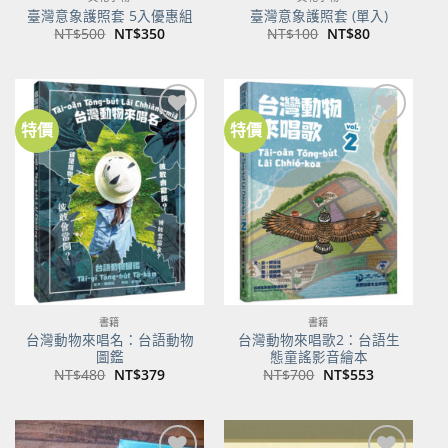
臺灣意象護照套 5入優惠組
臺灣意象護照套 (單入)
原
目
原
目
NT$
500
NT$
350
NT$
100
NT$
80
始
前
始
前
價
價
價
價
格：
格：
格：
格：
NT$500。
NT$350。
NT$100。
NT$80。
特價
特價
加到
加到
關注
關注
商品
商品
書籍
書籍
台灣動物來唱名：台語動物
台灣動物來唱歌2：台語生
圖鑑
態童謠影音繪本
原
目
原
目
NT$
480
NT$
379
NT$
700
NT$
553
始
前
始
前
價
價
價
價
格：
格：
格：
格：
NT$480。
NT$379。
NT$700。
NT$553。