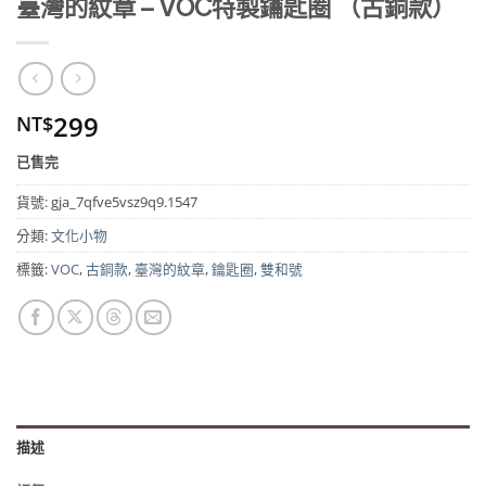
臺灣的紋章 – VOC特製鑰匙圈 （古銅款）
299
NT$
已售完
貨號:
gja_7qfve5vsz9q9.1547
分類:
文化小物
標籤:
VOC
,
古銅款
,
臺灣的紋章
,
鑰匙圈
,
雙和號
描述