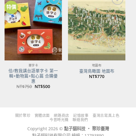
特價
加到
加到
關注
關注
商品
商品
單字卡
地圖布
佮/教我講台語單字卡 第一
臺灣鳥瞰圖 地圖布
輯+動物篇+點心篇 合購優
NT$
770
惠
原
目
NT$
750
NT$
500
始
前
價
價
格：
格：
NT$750。
NT$500。
關於聚珍
實體店面
網路商店
記憶故事
臺灣古寫真上色
今昔時光機
聯絡我們
Copyright 2026 ©
點子貓科技 ‧ 聚珍臺灣
點子貓科技有限公司 統編：12793890