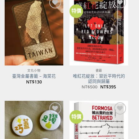
特價
加到
加到
關注
關注
商品
商品
文化小物
書籍
唯紅花綻放：習近平時代的
臺灣金屬書籤 – 海棠花
認同與歸屬
NT$
130
原
目
NT$
500
NT$
395
始
前
價
價
格：
格：
NT$500。
NT$395。
特價
加到
加到
關注
關注
商品
商品