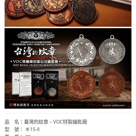
品 名：臺灣的紋章 – VOC特製鑰匙圈
型 號： キ15-II