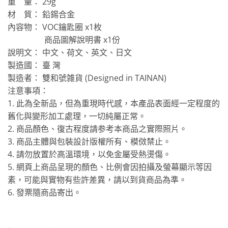
重 量： 29g
材 質： 鉛錫合金
內容物： VOC鑰匙圈 x1枚
商品圖解說明書 x1份
說明文： 中文、荷文、英文、日文
製造國： 臺 灣
製造者： 雙和號雑貨 (Designed in TAINAN)
注意事項：
1. 此為全新品，但為重現時代感，本產品表面經一定程度的
舊化與變形加工處理，一切純屬正常。
2. 商品顏色、復古程度請参考本商品之實際照片。
3. 商品主體與包裝設計版權所有、模傚禁止。
4. 請勿放置於高溫環境，以免金屬受熱燙傷。
5. 網頁上商品呈現的顏色、比例會因拍攝及螢幕顯示等因
素，可能與實物有些許差異，請以到貨商品為準。
6. 發票隨商品寄出。