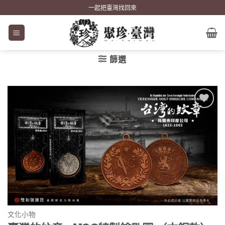
Skip
一起把臺灣找回來
to
content
篩選
加到
關注
商品
文化小物