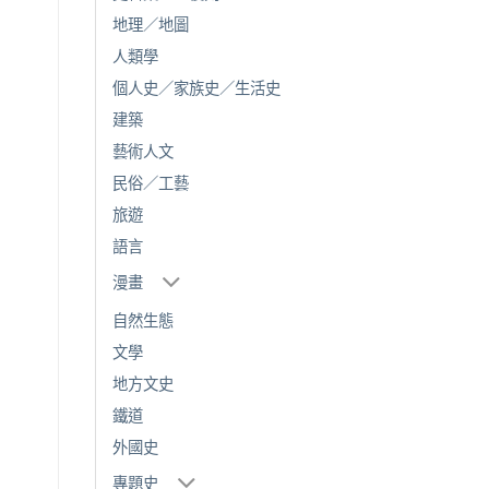
地理／地圖
人類學
個人史／家族史／生活史
建築
藝術人文
民俗／工藝
旅遊
語言
漫畫
自然生態
文學
地方文史
鐵道
外國史
專題史