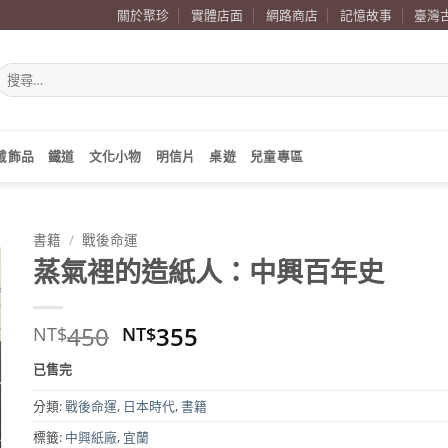
關於聚珍
實體店面
網路商店
記憶故事
臺灣
搜
尋
關
鍵
字:
戴飾品
鐵道
文化小物
明信片
桌遊
兒童專區
書籍
/
戰後命運
蒸氣裡的造紙人：中興百年史
原
目
450
355
NT$
NT$
始
前
已售完
價
價
格：
格：
分類:
戰後命運
,
日本時代
,
書籍
NT$450。
NT$355。
標籤:
中興紙廠
,
宜蘭