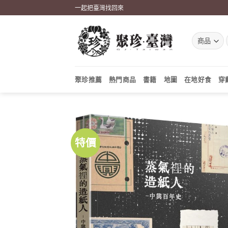
Skip
一起把臺灣找回來
to
content
聚珍推薦
熱門商品
書籍
地圖
在地好食
穿
特價
加到
關注
商品