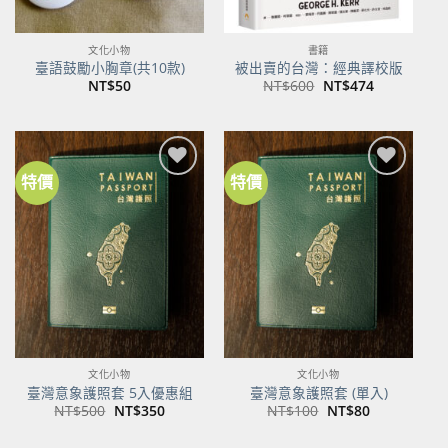
文化小物
書籍
臺語鼓勵小胸章(共10款)
被出賣的台灣：經典譯校版
原
目
NT$
50
NT$
600
NT$
474
始
前
價
價
格：
格：
NT$600。
NT$474。
特價
特價
加到
加到
關注
關注
商品
商品
文化小物
文化小物
臺灣意象護照套 5入優惠組
臺灣意象護照套 (單入)
原
目
原
目
NT$
500
NT$
350
NT$
100
NT$
80
始
前
始
前
價
價
價
價