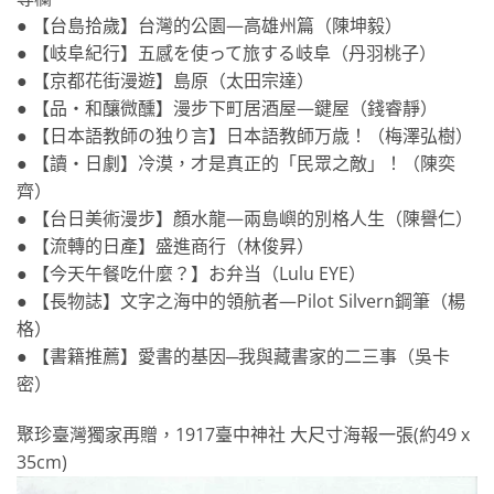
● 【台島拾歲】台灣的公園—高雄州篇（陳坤毅）
● 【岐阜紀行】五感を使って旅する岐阜（丹羽桃子）
● 【京都花街漫遊】島原（太田宗達）
● 【品‧和釀微醺】漫步下町居酒屋—鍵屋（錢睿靜）
● 【日本語教師の独り言】日本語教師万歳！（梅澤弘樹）
● 【讀・日劇】冷漠，才是真正的「民眾之敵」！（陳奕
齊）
● 【台日美術漫步】顏水龍—兩島嶼的別格人生（陳譽仁）
● 【流轉的日產】盛進商行（林俊昇）
● 【今天午餐吃什麼？】お弁当（Lulu EYE）
● 【長物誌】文字之海中的領航者—Pilot Silvern鋼筆（楊
格）
● 【書籍推薦】愛書的基因─我與藏書家的二三事（吳卡
密）
聚珍臺灣獨家再贈，1917臺中神社 大尺寸海報一張(約49 x
35cm)