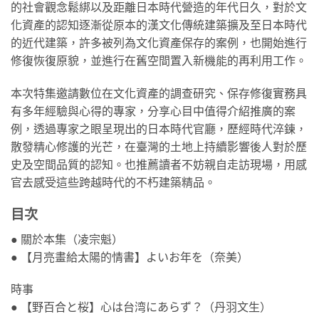
的社會觀念鬆綁以及距離日本時代營造的年代日久，對於文
化資產的認知逐漸從原本的漢文化傳統建築擴及至日本時代
的近代建築，許多被列為文化資產保存的案例，也開始進行
修復恢復原貌，並進行在舊空間置入新機能的再利用工作。
本次特集邀請數位在文化資產的調查研究、保存修復實務具
有多年經驗與心得的專家，分享心目中值得介紹推廣的案
例，透過專家之眼呈現出的日本時代官廳，歷經時代淬鍊，
散發精心修護的光芒，在臺灣的土地上持續影響後人對於歷
史及空間品質的認知。也推薦讀者不妨親自走訪現場，用感
官去感受這些跨越時代的不朽建築精品。
目次
● 關於本集（凌宗魁）
● 【月亮畫給太陽的情書】よいお年を（奈美）
時事
● 【野百合と桜】心は台湾にあらず？（丹羽文生）