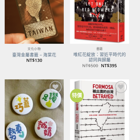
商品
商品
文化小物
書籍
唯紅花綻放：習近平時代的
臺灣金屬書籤 – 海棠花
認同與歸屬
NT$
130
原
目
NT$
500
NT$
395
始
前
價
價
格：
格：
NT$500。
NT$395。
特價
加到
加到
關注
關注
商品
商品