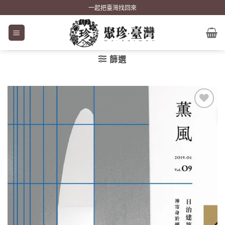
Skip
一起把臺灣找回來
to
content
篩選
加到
關注
商品