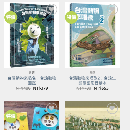
格：
格：
格：
格：
NT$500。
NT$350。
NT$100。
NT$80。
特價
特價
加到
加到
關注
關注
商品
商品
書籍
書籍
台灣動物來唱名：台語動物
台灣動物來唱歌2：台語生
圖鑑
態童謠影音繪本
原
目
原
目
NT$
480
NT$
379
NT$
700
NT$
553
始
前
始
前
價
價
價
價
格：
格：
格：
格：
NT$480。
NT$379。
NT$700。
NT$553。
特價
加到
加到
關注
關注
商品
商品