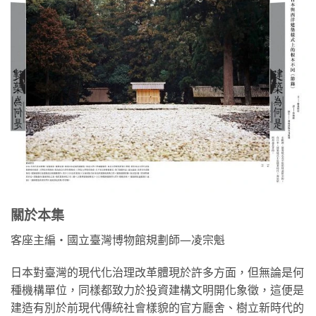
關於本集
客座主編・國立臺灣博物館規劃師—凌宗魁
日本對臺灣的現代化治理改革體現於許多方面，但無論是何
種機構單位，同樣都致力於投資建構文明開化象徵，這便是
建造有別於前現代傳統社會樣貌的官方廳舍、樹立新時代的