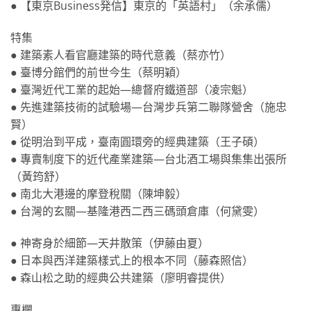
● 【東京Business発信】東京的「英語村」（余承儒）
特集
● 建築素人看官廳建築的時代意義（蔡亦竹）
● 臺博分館們的前世今生（蔡明穎）
● 臺灣近代工業的起始—總督府鐵道部（凌宗魁）
● 先進建築技術的試驗場—台灣步兵第二聯隊營舍（施忠
賢）
● 從明治到平成，臺南圓環旁的經典建築（王子碩）
● 專賣制度下的近代產業建築—台北酒工場與集集出張所
（黃筠舒）
● 南北大港邊的摩登稅關（陳坤毅）
● 台灣的玄關—基隆港西二西三碼頭倉庫（何黛雯）
● 神寄身於細節—天井散策（伊藤由夏）
● 日本與西洋建築樣式上的根本不同（藤森照信）
● 森山松之助的經典公共建築（廖明睿提供）
專欄