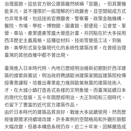
治理面貌。這些官方辦公建築雖然統稱「官廳」，但其實機
能多元，並不僅限於一般理解的行政廳舍，且空間組成方式
也非常多樣，包括技術官僚廳舍、警察署、政策金融機構、
醫院、市場、學校、博物館、圖書館、郵便局、公會堂、軍
營、車站、產業遺產等龐大營造計畫，共同點在於大多採用
西洋歷史主義風格。這種從材料、技術等營造工法，到裝
飾、美學形式皆全盤現代化的系統性建築改革，在曾經治理
臺灣的其他政權中都不曾出現。
臺灣進入日本時代時，內地已歷經明治維新初期對於西洋建
築的摸索與嘗試，明治政府聘請歐洲建築家開設建築院校傳
授專業課程，培養出專業能力幾與歐美無異的建築技術人
才，在大城小鎮打造各式各樣的文明象徵。而臺灣延續日本
的現代化發展，五十年間歷經明治、大正到昭和三個時代，
也留下了豐富的近代官方建築作品。
由於日本時代的建築品質良好，戰後大多延續使用，然而歷
經後期需求持續增改建，許多案例的空間格局和外觀形貌都
大幅改變，但基本構造系統仍存。近二十年來，因解嚴造成