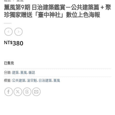
薰風第9期 日治建築鑑賞－公共建築篇 + 聚
珍獨家贈送「臺中神社」數位上色海報
380
NT$
已售完
分類:
建築
,
薰風
,
雜誌
標籤:
公共建築
,
凌宗魁
,
日治建築
,
薰風