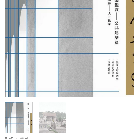
雜誌
/
薰風