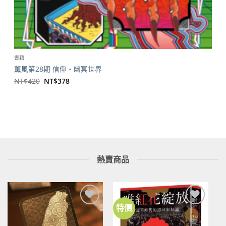
書籍
薰風第28期 信仰・幽冥世界
原
目
NT$
420
NT$
378
始
前
價
價
格：
格：
NT$420。
NT$378。
熱賣商品
特價
加到
加到
關注
關注