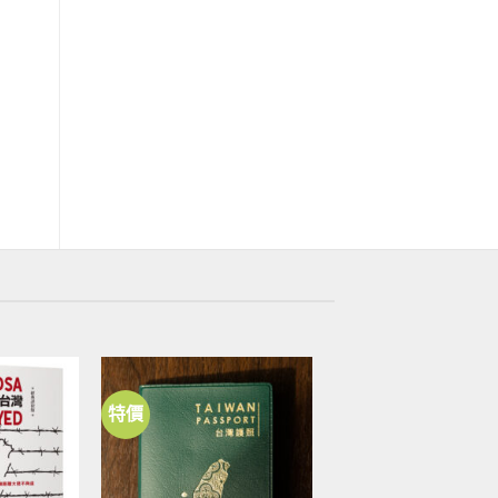
書籍
書籍
海鯤破浪：台灣潛艦發展史與國防
義光教會相關人物訪談
自主之路
原
目
NT$
320
NT$
288
始
前
原
目
NT$
650
NT$
513
價
價
始
前
格：
格：
價
價
NT$320。
NT$2
格：
格：
NT$650。
NT$513。
特價
加到
加到
關注
關注
商品
商品