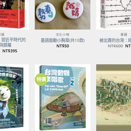
書籍
文化小物
書籍
：習近平時代的
臺語鼓勵小胸章(共10款)
被出賣的台灣：
與歸屬
原
NT$
50
NT$
600
NT
始
原
目
NT$
395
價
始
前
格
價
價
NT
格：
格：
NT$500。
NT$395。
特價
加到
加到
關注
關注
商品
商品