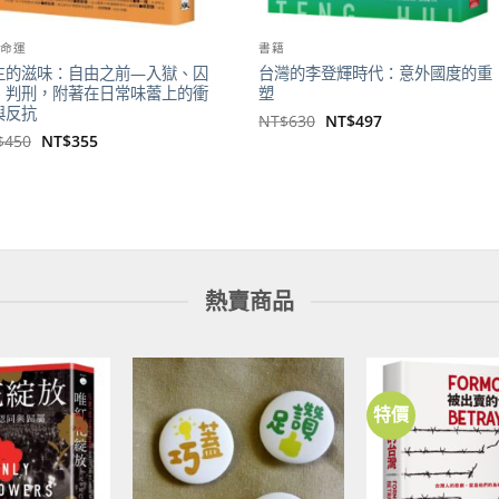
後命運
書籍
主的滋味：自由之前—入獄、囚
台灣的李登輝時代：意外國度的重
、判刑，附著在日常味蕾上的衝
塑
與反抗
原
目
NT$
630
NT$
497
始
前
原
目
$
450
NT$
355
價
價
始
前
格：
格：
價
價
NT$630。
NT$497。
格：
格：
NT$450。
NT$355。
熱賣商品
特價
加到
加到
關注
關注
商品
商品