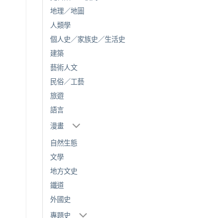
地理／地圖
人類學
個人史／家族史／生活史
建築
藝術人文
民俗／工藝
旅遊
語言
漫畫
自然生態
文學
地方文史
鐵道
外國史
專題史