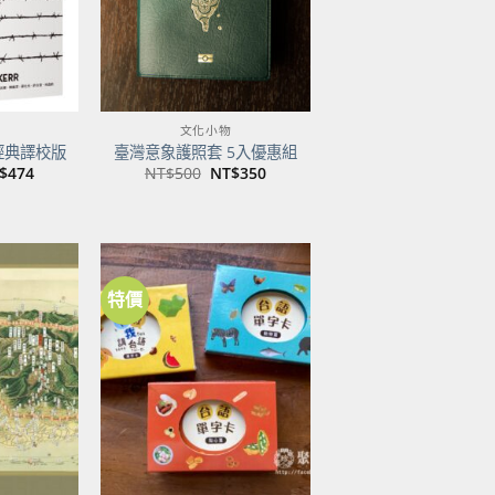
文化小物
經典譯校版
臺灣意象護照套 5入優惠組
目
原
目
$
474
NT$
500
NT$
350
前
始
前
價
價
價
：
格：
格：
格：
$600。
NT$474。
NT$500。
NT$350。
特價
加到
加到
關注
關注
商品
商品