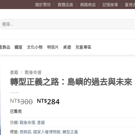
關於聚珍
實體店面
網路商店
記憶故事
臺灣
搜
尋
關
鍵
字:
戴飾品
鐵道
文化小物
明信片
桌遊
兒童專區
書籍
/
戰後命運
轉型正義之路：島嶼的過去與未來
原
目
300
284
NT$
NT$
始
前
已售完
價
價
格：
格：
分類:
戰後命運
,
書籍
NT$300。
NT$284。
標籤:
周婉窈
,
國家人權博物館
,
轉型正義