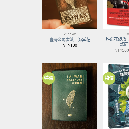
文化小物
唯紅花綻放
臺灣金屬書籤 – 海棠花
認同
NT$
130
NT$
500
特價
特價
加到
關注
商品