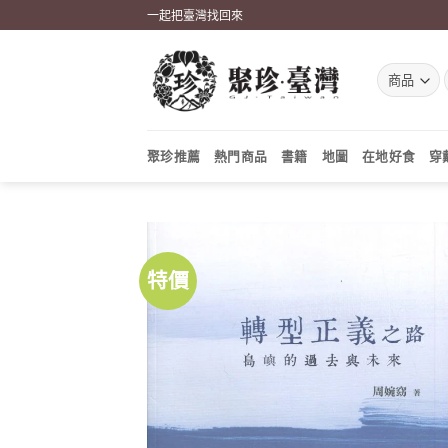
Skip
一起把臺灣找回來
to
content
聚珍推薦
熱門商品
書籍
地圖
在地好食
穿
特價
加到
關注
商品