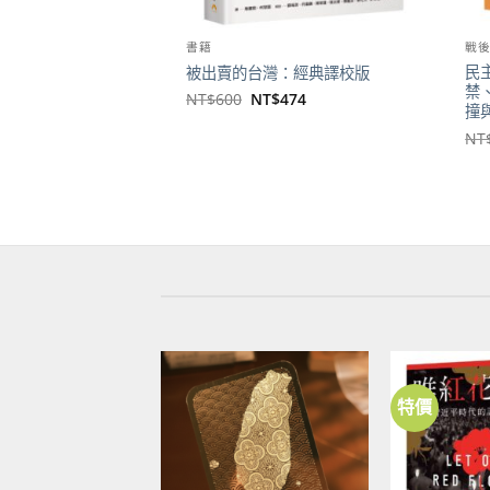
書籍
戰
民
被出賣的台灣：經典譯校版
禁
原
目
NT$
600
NT$
474
撞
始
前
價
價
NT
格：
格：
NT$600。
NT$474。
特價
加到
關注
商品