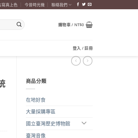
古寫真上色
今昔時光機
聯絡我們
購物車 /
NT$
0
登入 / 註冊
商品分類
統
在地好食
大量採購專區
國立臺灣歷史博物館
臺灣音像