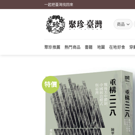
Skip
一起把臺灣找回來
to
content
聚珍推薦
熱門商品
書籍
地圖
在地好食
穿
特價
加到
關注
商品