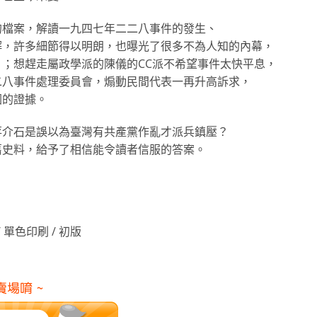
的檔案，解讀一九四七年二二八事件的發生、
解，許多細節得以明朗，也曝光了很多不為人知的內幕，
；想趕走屬政學派的陳儀的CC派不希望事件太快平息，
二八事件處理委員會，煽動民間代表一再升高訴求，
圖的證據。
蔣介石是誤以為臺灣有共產黨作亂才派兵鎮壓？
舊史料，給予了相信能令讀者信服的答案。
 / 單色印刷 / 初版