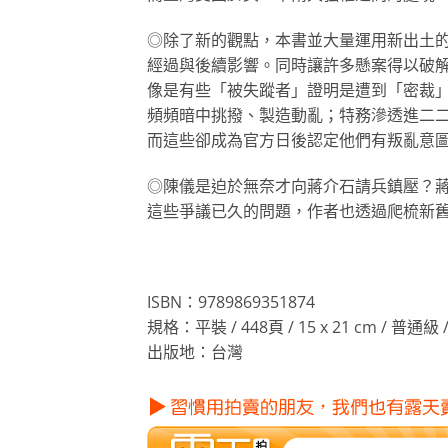
◎除了新的觀點，本書並大量運用新出土
經過與後續影響。同時讓許多懸案得以破
像是有些「被失蹤者」證明是遭到「密裁」
頻頻暗中挑撥、製造動亂；特務滲透進二
而這些卻成為官方日後認定他們有叛亂意
◎陳儀是迫於無奈才向蔣介石請兵鎮壓？
這些爭議已久的問題，作者也透過爬梳新
ISBN：9789869351874
規格：平裝 / 448頁 / 15 x 21 cm / 普通級
出版地：台灣