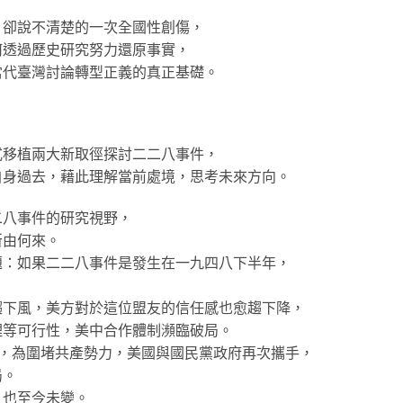
、卻說不清楚的一次全國性創傷，
何透過歷史研究努力還原事實，
當代臺灣討論轉型正義的真正基礎。
式移植兩大新取徑探討二二八事件，
自身過去，藉此理解當前處境，思考未來方向。
二八事件的研究視野，
所由何來。
題：如果二二八事件是發生在一九四八下半年，
趨下風，美方對於這位盟友的信任感也愈趨下降，
理等可行性，美中合作體制瀕臨破局。
成，為圍堵共產勢力，美國與國民黨政府再次攜手，
局。
，也至今未變。