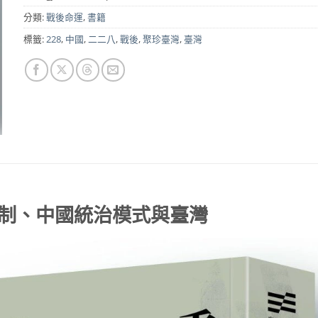
NT$450。
NT$355。
分類:
戰後命運
,
書籍
標籤:
228
,
中國
,
二二八
,
戰後
,
聚珍臺灣
,
臺灣
制、中國統治模式與臺灣