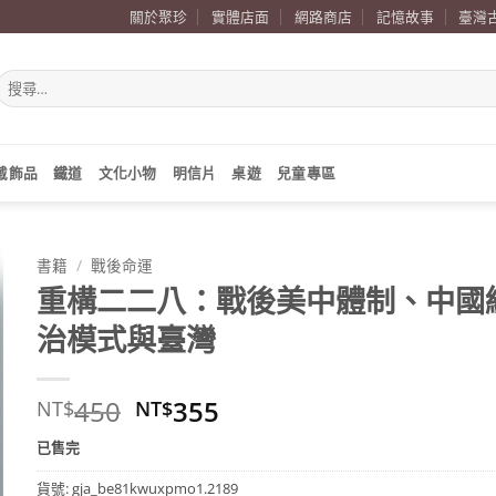
關於聚珍
實體店面
網路商店
記憶故事
臺灣
搜
尋
關
鍵
字:
戴飾品
鐵道
文化小物
明信片
桌遊
兒童專區
書籍
/
戰後命運
重構二二八：戰後美中體制、中國
治模式與臺灣
原
目
450
355
NT$
NT$
始
前
已售完
價
價
格：
格：
貨號:
gja_be81kwuxpmo1.2189