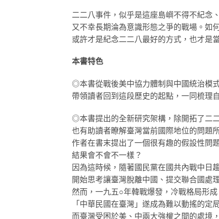
二二八事件，似乎是這座島嶼不得不紀念
又不幸長期淪為意識形態之爭的戰場。如
或許才是紀念二二八最好的方式，也才是
本書特色
◎本書從戰後美中協力體制與中國統治模
帶領讀者回到這段歷史的起點，一同梳理
◎本書提出的全新研究架構，除開拓了二
也有助讀者瞭解臺灣當前國際地位的問題
作者在書末提出了一個很有趣的假設性問
結果會不會不一樣？
因為這時候，隨著國民黨在國共內戰中日
開始思考讓臺灣脫離中國、提交聯合國處
然而，一九五○年韓戰爆發，冷戰格局形
「中華民國在臺灣」遂成為難以動搖的定
而臺灣受困於美、中兩大強權之間的處境