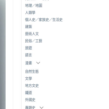
地理／地圖
人類學
個人史／家族史／生活史
建築
藝術人文
民俗／工藝
旅遊
語言
漫畫
自然生態
文學
地方文史
鐵道
外國史
專題史