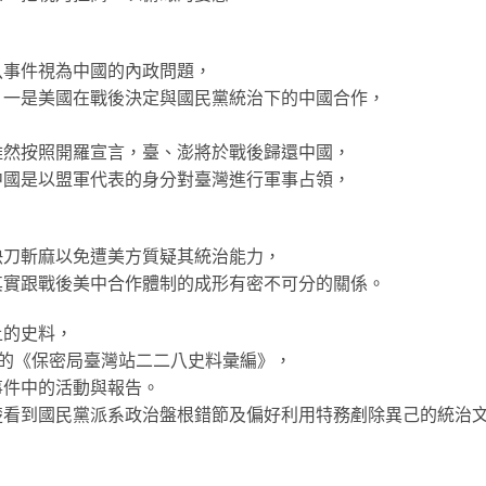
八事件視為中國的內政問題，
：一是美國在戰後決定與國民黨統治下的中國合作，
雖然按照開羅宣言，臺、澎將於戰後歸還中國，
中國是以盟軍代表的身分對臺灣進行軍事占領，
快刀斬麻以免遭美方質疑其統治能力，
其實跟戰後美中合作體制的成形有密不可分的關係。
土的史料，
的《保密局臺灣站二二八史料彙編》，
事件中的活動與報告。
楚看到國民黨派系政治盤根錯節及偏好利用特務剷除異己的統治