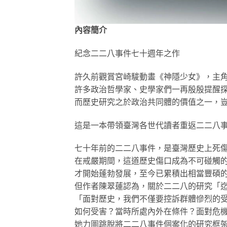
內容簡介
紀念二二八事件七十週年之作
許久前觀賞宮崎駿動畫《神隱少女》，主
許多政治哲學家、史學家們一再殷殷提醒
而歷史研究之於政治共同體的價值之一，豈
這是一本帶領臺灣各世代讀者重返二二八
七十年前的二二八事件，是臺灣歷史上死
在戒嚴期間，這道歷史傷口成為不可碰觸
才開始蓬勃發展，至今已累積出相當豐碩
但作者陳翠蓮認為，關於二二八的研究「
「面對歷史，我們不僅要控訴群體慘烈的
如何受害？當時所處內外在條件？面對危
她力圖跳脫將二二八事件個案化的研究框