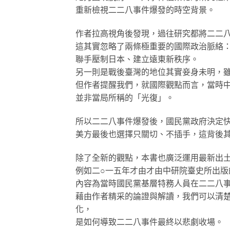
重新檢視二二八事件爆發的時空背景。
作者拉高視角後發現，過往研究都將二二
這其實忽略了兩條極重要的國際政治脈絡
聯手壓制日本、建立遠東新秩序。
另一則是戰後臺灣的地位其實妾身未明，
但作者提醒我們，就國際觀點而言，當時
並非當局所稱的「光復」。
所以二二八事件爆發後，國民黨政府決定
美方最後也選擇只關切、不插手，這背後
除了全新的觀點，本書也廣泛運用最新出
例如二○一五年才由才由中研院臺史所出版
內容為當時國民黨基層特務人員在二二八
藉由作者精采的論證與解讀，我們可以清
化，
是如何導致二二八事件最終以悲劇收場。