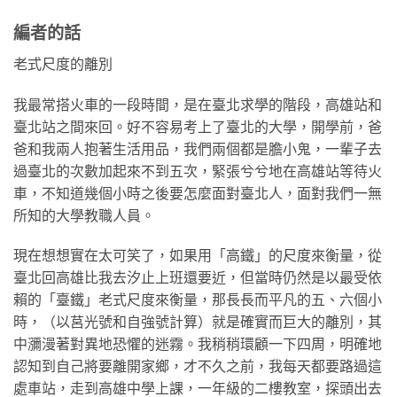
編者的話
老式尺度的離別
我最常搭火車的一段時間，是在臺北求學的階段，高雄站和
臺北站之間來回。好不容易考上了臺北的大學，開學前，爸
爸和我兩人抱著生活用品，我們兩個都是膽小鬼，一輩子去
過臺北的次數加起來不到五次，緊張兮兮地在高雄站等待火
車，不知道幾個小時之後要怎麼面對臺北人，面對我們一無
所知的大學教職人員。
現在想想實在太可笑了，如果用「高鐵」的尺度來衡量，從
臺北回高雄比我去汐止上班還要近，但當時仍然是以最受依
賴的「臺鐵」老式尺度來衡量，那長長而平凡的五、六個小
時，（以莒光號和自強號計算）就是確實而巨大的離別，其
中瀰漫著對異地恐懼的迷霧。我稍稍環顧一下四周，明確地
認知到自己將要離開家鄉，才不久之前，我每天都要路過這
處車站，走到高雄中學上課，一年級的二樓教室，探頭出去