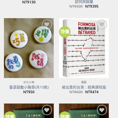
認同與歸屬
NT$
130
原
目
NT$
500
NT$
395
始
前
價
價
格：
格：
NT$500。
NT$395。
特價
加到
加到
關注
關注
商品
商品
文化小物
書籍
臺語鼓勵小胸章(共10款)
被出賣的台灣：經典譯校版
原
目
NT$
50
NT$
600
NT$
474
始
前
價
價
格：
格：
NT$600。
NT$474。
特價
特價