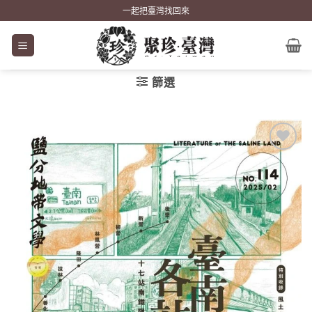
Skip
一起把臺灣找回來
to
content
篩選
加到
關注
商品