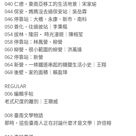
040 仁德・東南亞移工的生活地景｜宋家瑜
044 保安・媽媽沒去過保安站｜吳岳霖
046 停靠站：大橋、永康、新市、南科
050 善化・往過彼站｜李秉樞
054 拔林、隆田‧ 時光漫遊｜陳榕笙
058 停靠站：林鳳營、柳營
060 柳營・很小範圍的柳營｜洪萬達
062 停靠站：新營
064 新營・一條鐵道串起的糖鹽生活小史｜王翔
068 後壁・家的面積｜賴盈璋
REGULAR
006 編輯手帖
老式尺度的離別｜王聰威
008 臺南文學物語
那時，這些臺南人正在討論什麼才是文學｜許倍榕