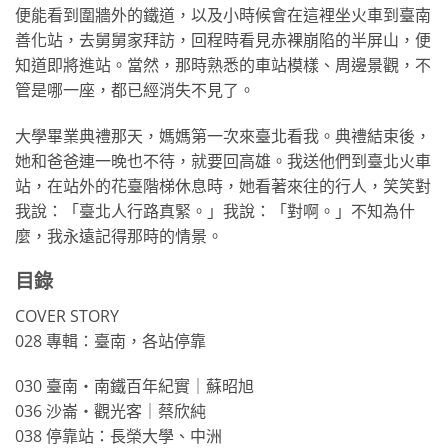
便能看到圍牆外的鐵道，以及小時候會在這裡坐火車到臺南
善化站，去舅舅家拜訪，回程時看見赤裸崩陷的半屏山，便
知道即將進站。當然，那時熟悉的車站模樣、周邊景觀，不
管是哪一座，都已經消失不見了。
大學畢業典禮那天，媽媽第一次來臺北看我。典禮結束後，
她和爸爸連一晚也不待，就要回高雄。我送他們到臺北火車
站，在站外的花臺階梯休息時，她看著來往的行人，笑笑對
我說：「臺北人行路真緊。」我說：「對啊。」不知為什
麼，我永遠記得那時的情景。
目錄
COVER STORY
028 專輯：臺南，各站停靠
030 臺南・南鐵百年紀實｜蘇昭旭
036 沙崙・觀光客｜蔡欣純
038 停靠站：長榮大學、中洲