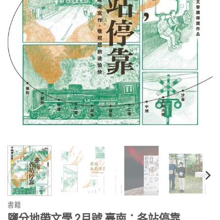
書籍
鹽分地帶文學 2月號 臺南：各站停靠