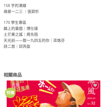
158 字的濱線
尋屋一二三 ｜張郅忻
170 學生專區
鎮上的童戲｜傅仕達
土芒果之謠｜周先陌
天光前——致一九四五的你｜梁逸芬
詩二首｜邱芮盈
相關商品
特價
加到
關注
商品