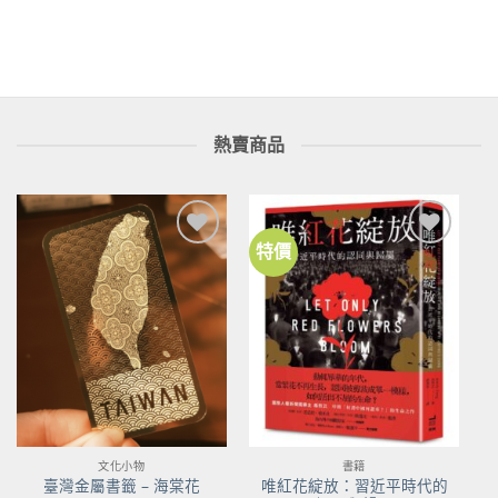
格：
格：
NT$420。
NT$378。
熱賣商品
特價
加到
加到
關注
關注
商品
商品
文化小物
書籍
唯紅花綻放：習近平時代的
臺灣金屬書籤 – 海棠花