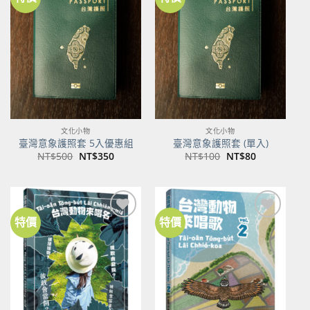
加到
加到
關注
關注
商品
商品
文化小物
文化小物
臺灣意象護照套 5入優惠組
臺灣意象護照套 (單入)
原
目
原
目
NT$
500
NT$
350
NT$
100
NT$
80
始
前
始
前
價
價
價
價
格：
格：
格：
格：
NT$500。
NT$350。
NT$100。
NT$80。
特價
特價
加到
加到
關注
關注
商品
商品