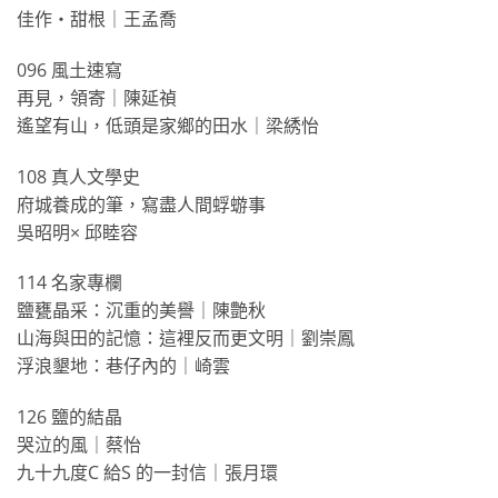
佳作・甜根｜王孟喬
096 風土速寫
再見，領寄｜陳延禎
遙望有山，低頭是家鄉的田水｜梁綉怡
108 真人文學史
府城養成的筆，寫盡人間蜉蝣事
吳昭明× 邱睦容
114 名家專欄
鹽甕晶采：沉重的美譽｜陳艶秋
山海與田的記憶：這裡反而更文明｜劉崇鳳
浮浪墾地：巷仔內的｜崎雲
126 鹽的結晶
哭泣的風｜蔡怡
九十九度C 給S 的一封信｜張月環