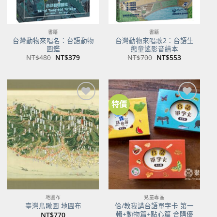
書籍
書籍
台灣動物來唱名：台語動物
台灣動物來唱歌2：台語生
圖鑑
態童謠影音繪本
原
目
原
目
NT$
480
NT$
379
NT$
700
NT$
553
始
前
始
前
價
價
價
價
格：
格：
格：
格：
NT$480。
NT$379。
NT$700。
NT$553。
特價
加到
加到
關注
關注
商品
商品
地圖布
兒童專區
佮/教我講台語單字卡 第一
臺灣鳥瞰圖 地圖布
輯+動物篇+點心篇 合購優
NT$
770