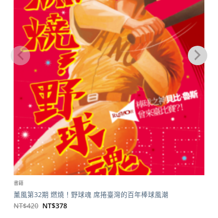
書籍
薰風第32期 燃燒！野球魂 席捲臺灣的百年棒球風潮
原
目
NT$
420
NT$
378
始
前
價
價