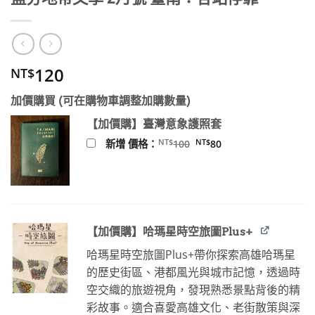
120
NT$
加價購買 (可在購物車調整加購數量)
【加價購】臺灣意象護照套
原
目
NT$
NT$
新增 價格：
100
80
始
前
價
價
格：
格：
NT$100。
NT$80。
【加價購】哈瑪星時空旅圖Plus+
哈瑪星時空旅圖Plus+帶你探索高雄哈瑪星
的歷史街區、港都風光與城市記憶，透過時
空交織的旅遊視角，發現熟悉景點背後的精
彩故事。適合喜愛高雄文化、老街散策與深