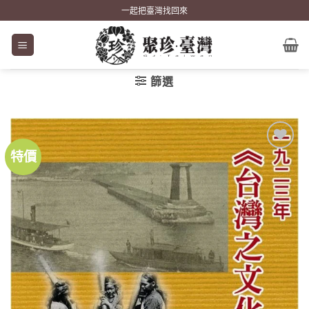
Skip
一起把臺灣找回來
to
content
篩選
特價
加到
關注
商品