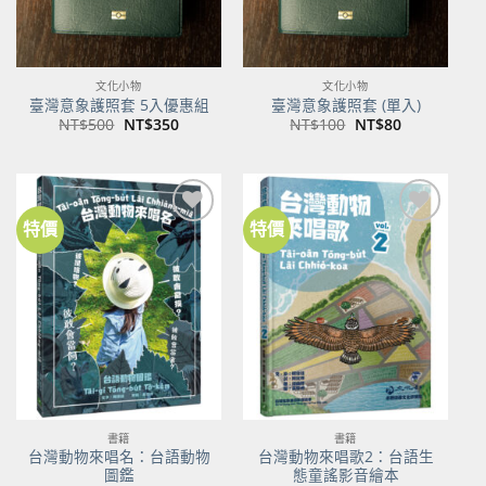
文化小物
文化小物
臺灣意象護照套 5入優惠組
臺灣意象護照套 (單入)
原
目
原
目
NT$
500
NT$
350
NT$
100
NT$
80
始
前
始
前
價
價
價
價
格：
格：
格：
格：
NT$500。
NT$350。
NT$100。
NT$80。
特價
特價
加到
加到
關注
關注
商品
商品
書籍
書籍
台灣動物來唱名：台語動物
台灣動物來唱歌2：台語生
圖鑑
態童謠影音繪本