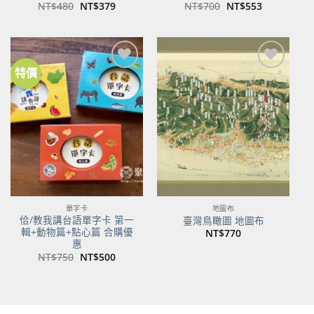
原
目
原
目
NT$
480
NT$
379
NT$
700
NT$
553
始
前
始
前
價
價
價
價
格：
格：
格：
格：
NT$480。
NT$379。
NT$700。
NT$553。
特價
加到
加到
關注
關注
商品
商品
單字卡
地圖布
佮/教我講台語單字卡 第一
臺灣鳥瞰圖 地圖布
輯+動物篇+點心篇 合購優
NT$
770
惠
原
目
NT$
750
NT$
500
始
前
價
價
格：
格：
NT$750。
NT$500。