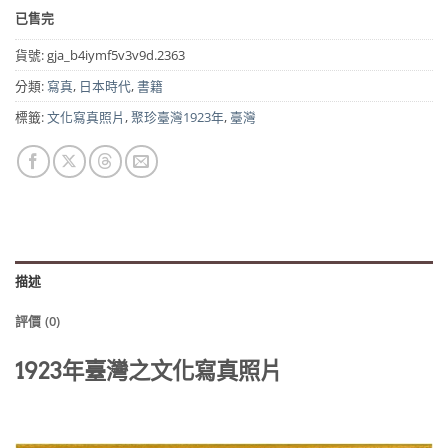
始
前
已售完
價
價
格：
格：
貨號:
gja_b4iymf5v3v9d.2363
NT$2,500。
NT$2,240。
分類:
寫真
,
日本時代
,
書籍
標籤:
文化寫真照片
,
聚珍臺灣1923年
,
臺灣
描述
評價 (0)
1923年臺灣之文化寫真照片