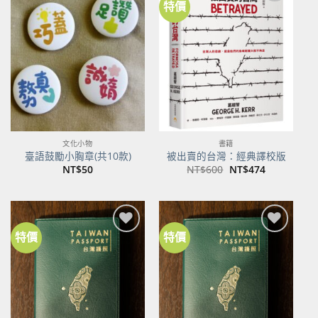
特價
加到
加到
關注
關注
商品
商品
文化小物
書籍
臺語鼓勵小胸章(共10款)
被出賣的台灣：經典譯校版
原
目
NT$
50
NT$
600
NT$
474
始
前
價
價
格：
格：
NT$600。
NT$474。
特價
特價
加到
加到
關注
關注
商品
商品