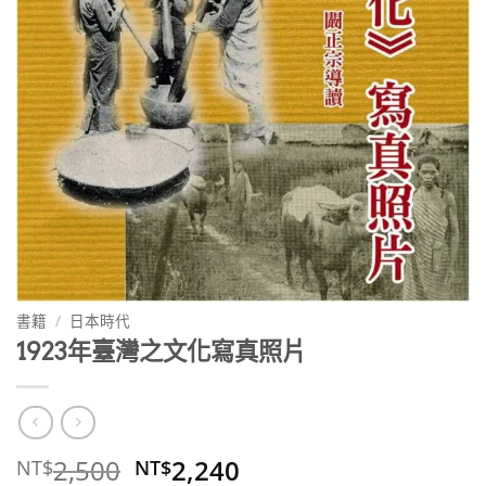
書籍
/
日本時代
1923年臺灣之文化寫真照片
原
目
2,500
2,240
NT$
NT$