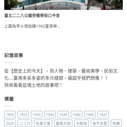
臺北二二八公園旁懷寧街口今昔
上圖為李火增拍攝1942臺灣神...
記憶故事
從【歷史上的今天】，到人物、建築、藝術美學、民俗文
化….臺灣多采多姿的多元樣貌，遠超乎我們想像！！
快來看看這塊土地的故事吧！
標籤
1895
1923
1930
1934
1935
1940
1945
1947
2020
二二八
名單之後
嘉南大圳
大稻埕
安平古堡
府展