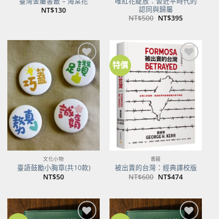
唯紅花綻放：習近平時代的
臺灣金屬書籤 – 海棠花
認同與歸屬
NT$
130
原
目
NT$
500
NT$
395
始
前
價
價
格：
格：
NT$500。
NT$395。
特價
加到
加到
關注
關注
商品
商品
文化小物
書籍
臺語鼓勵小胸章(共10款)
被出賣的台灣：經典譯校版
原
目
NT$
50
NT$
600
NT$
474
始
前
價
價
格：
格：
NT$600。
NT$474。