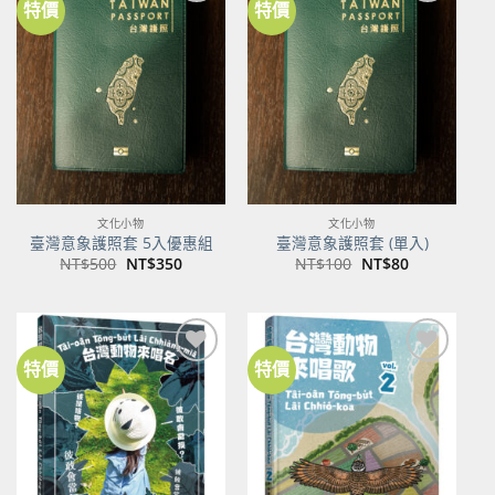
特價
特價
加到
加到
關注
關注
商品
商品
文化小物
文化小物
臺灣意象護照套 5入優惠組
臺灣意象護照套 (單入)
原
目
原
目
NT$
500
NT$
350
NT$
100
NT$
80
始
前
始
前
價
價
價
價
格：
格：
格：
格：
NT$500。
NT$350。
NT$100。
NT$80。
特價
特價
加到
加到
關注
關注
商品
商品