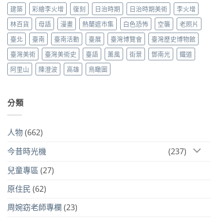
建築
彩繪李火增
復刻
日治時期
日治時期美術
李火增
林百貨
母語
漫畫
熱蘭遮市集
白色恐怖
空襲
老照片
臺北
臺南
臺南活動
臺展
臺灣博覽會
臺灣歷史博物館
臺灣美術
臺灣美術史
臺語
薰風
街景
鄧南光
鐵道
阿里山
陳澄波
高雄
鳥瞰圖
分類
人物
(662)
今昔時光機
(237)
兒童專區
(27)
原住民
(62)
周婉窈老師專欄
(23)