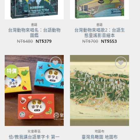
書籍
書籍
台灣動物來唱名：台語動物
台灣動物來唱歌2：台語生
圖鑑
態童謠影音繪本
原
目
原
目
NT$
480
NT$
379
NT$
700
NT$
553
始
前
始
前
價
價
價
價
格：
格：
格：
格：
NT$480。
NT$379。
NT$700。
NT$553。
特價
加到
加到
關注
關注
商品
商品
兒童專區
地圖布
佮/教我講台語單字卡 第一
臺灣鳥瞰圖 地圖布