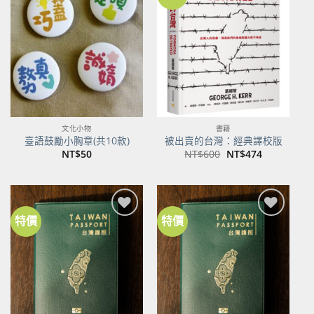
加到
加到
關注
關注
商品
商品
文化小物
書籍
臺語鼓勵小胸章(共10款)
被出賣的台灣：經典譯校版
原
目
NT$
50
NT$
600
NT$
474
始
前
價
價
格：
格：
NT$600。
NT$474。
特價
特價
加到
加到
關注
關注
商品
商品