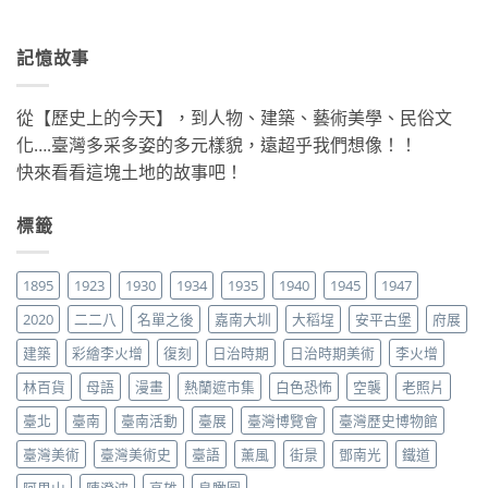
記憶故事
從【歷史上的今天】，到人物、建築、藝術美學、民俗文
化….臺灣多采多姿的多元樣貌，遠超乎我們想像！！
快來看看這塊土地的故事吧！
標籤
1895
1923
1930
1934
1935
1940
1945
1947
2020
二二八
名單之後
嘉南大圳
大稻埕
安平古堡
府展
建築
彩繪李火增
復刻
日治時期
日治時期美術
李火增
林百貨
母語
漫畫
熱蘭遮市集
白色恐怖
空襲
老照片
臺北
臺南
臺南活動
臺展
臺灣博覽會
臺灣歷史博物館
臺灣美術
臺灣美術史
臺語
薰風
街景
鄧南光
鐵道