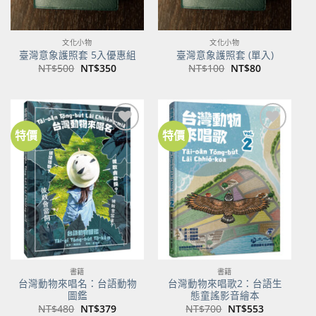
文化小物
文化小物
臺灣意象護照套 5入優惠組
臺灣意象護照套 (單入)
原
目
原
目
NT$
500
NT$
350
NT$
100
NT$
80
始
前
始
前
價
價
價
價
格：
格：
格：
格：
NT$500。
NT$350。
NT$100。
NT$80。
特價
特價
加到
加到
關注
關注
商品
商品
書籍
書籍
台灣動物來唱名：台語動物
台灣動物來唱歌2：台語生
圖鑑
態童謠影音繪本
原
目
原
目
NT$
480
NT$
379
NT$
700
NT$
553