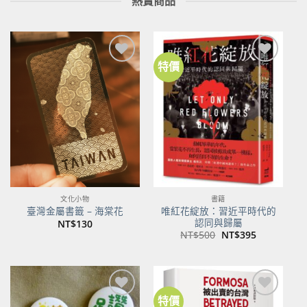
熱賣商品
特價
加到
加到
關注
關注
商品
商品
文化小物
書籍
唯紅花綻放：習近平時代的
臺灣金屬書籤 – 海棠花
認同與歸屬
NT$
130
原
目
NT$
500
NT$
395
始
前
價
價
格：
格：
NT$500。
NT$395。
特價