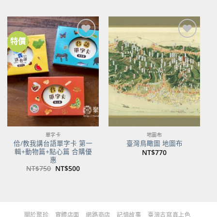
始
前
始
前
價
價
價
價
格：
格：
格：
格：
NT$480。
NT$379。
NT$700。
NT$553。
特價
加到
加到
關注
關注
商品
商品
單字卡
地圖布
佮/教我講台語單字卡 第一
臺灣鳥瞰圖 地圖布
輯+動物篇+點心篇 合購優
NT$
770
惠
原
目
NT$
750
NT$
500
始
前
價
價
格：
格：
NT$750。
NT$500。
關於聚珍
實體店面
網路商店
記憶故事
臺灣古寫真上色