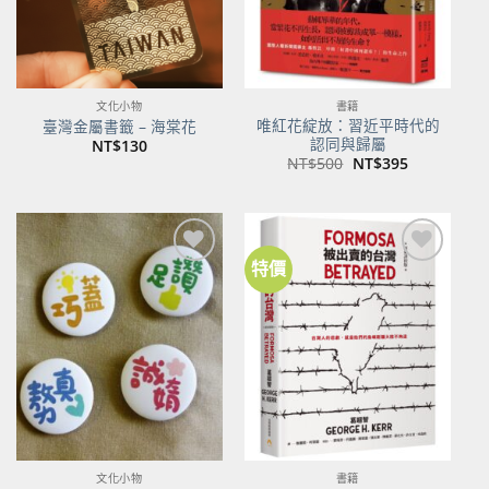
文化小物
書籍
唯紅花綻放：習近平時代的
臺灣金屬書籤 – 海棠花
認同與歸屬
NT$
130
原
目
NT$
500
NT$
395
始
前
價
價
格：
格：
NT$500。
NT$395。
特價
加到
加到
關注
關注
商品
商品
文化小物
書籍