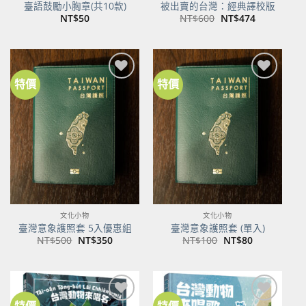
臺語鼓勵小胸章(共10款)
被出賣的台灣：經典譯校版
原
目
NT$
50
NT$
600
NT$
474
始
前
價
價
格：
格：
NT$600。
NT$474。
特價
特價
加到
加到
關注
關注
商品
商品
文化小物
文化小物
臺灣意象護照套 5入優惠組
臺灣意象護照套 (單入)
原
目
原
目
NT$
500
NT$
350
NT$
100
NT$
80
始
前
始
前
價
價
價
價
格：
格：
格：
格：
NT$500。
NT$350。
NT$100。
NT$80。
特價
特價