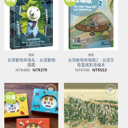
加到
加到
關注
關注
商品
商品
書籍
書籍
台灣動物來唱名：台語動物
台灣動物來唱歌2：台語生
圖鑑
態童謠影音繪本
原
目
原
目
NT$
480
NT$
379
NT$
700
NT$
553
始
前
始
前
價
價
價
價
格：
格：
格：
格：
NT$480。
NT$379。
NT$700。
NT$553。
特價
加到
加到
關注
關注
商品
商品