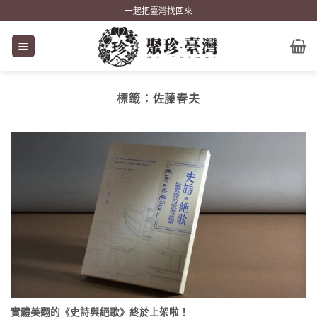
Skip
一起把臺灣找回來
to
content
標籤：
佐藤春夫
實體美翻的《史詩與絕歌》終於上架啦！