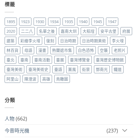
標籤
1895
1923
1930
1934
1935
1940
1945
1947
2020
二二八
名單之後
嘉南大圳
大稻埕
安平古堡
府展
建築
彩繪李火增
復刻
日治時期
日治時期美術
李火增
林百貨
母語
漫畫
熱蘭遮市集
白色恐怖
空襲
老照片
臺北
臺南
臺南活動
臺展
臺灣博覽會
臺灣歷史博物館
臺灣美術
臺灣美術史
臺語
薰風
街景
鄧南光
鐵道
阿里山
陳澄波
高雄
鳥瞰圖
分類
人物
(662)
今昔時光機
(237)