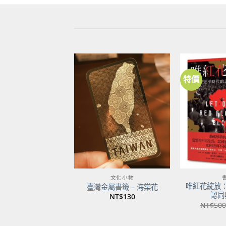
特價
加到
關注
商品
文化小物
唯紅花綻放
臺灣金屬書籤 – 海棠花
認同
NT$
130
NT$
500