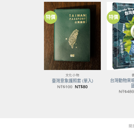
特價
特價
加到
關注
商品
文化小物
台灣動物來
臺灣意象護照套 (單入)
原
目
NT$
100
NT$
80
始
前
NT$
480
價
價
格：
格：
NT$100。
NT$80。
關