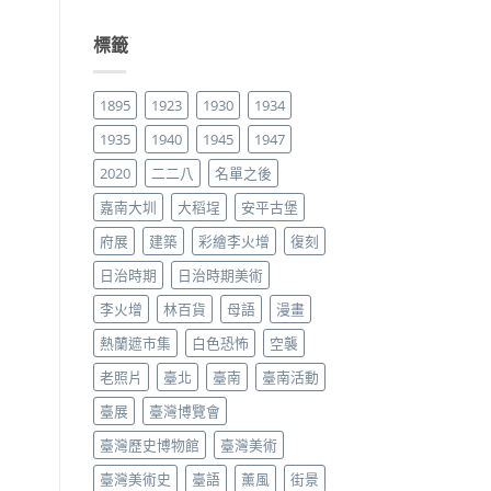
標籤
1895
1923
1930
1934
1935
1940
1945
1947
2020
二二八
名單之後
嘉南大圳
大稻埕
安平古堡
府展
建築
彩繪李火增
復刻
日治時期
日治時期美術
李火增
林百貨
母語
漫畫
熱蘭遮市集
白色恐怖
空襲
老照片
臺北
臺南
臺南活動
臺展
臺灣博覽會
臺灣歷史博物館
臺灣美術
臺灣美術史
臺語
薰風
街景