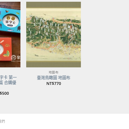
加到
加到
關注
關注
商品
商品
地圖布
字卡 第一
臺灣鳥瞰圖 地圖布
篇 合購優
NT$
770
目
$
500
前
價
：
格：
$750。
NT$500。
我們