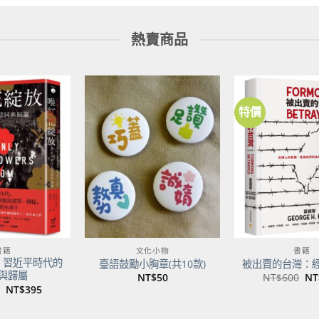
熱賣商品
特價
加到
加到
關注
關注
商品
商品
書籍
文化小物
書籍
：習近平時代的
臺語鼓勵小胸章(共10款)
被出賣的台灣：
與歸屬
原
NT$
50
NT$
600
NT
始
原
目
NT$
395
價
始
前
格
價
價
NT
格：
格：