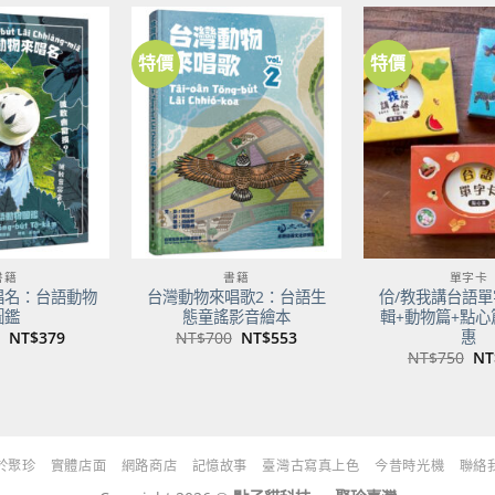
NT$500。
NT$395。
特價
特價
加到
加到
關注
關注
商品
商品
書籍
書籍
單字卡
唱名：台語動物
台灣動物來唱歌2：台語生
佮/教我講台語單
圖鑑
態童謠影音繪本
輯+動物篇+點心
惠
原
目
原
目
NT$
379
NT$
700
NT$
553
始
前
始
前
原
NT$
750
NT
價
價
價
價
始
格：
格：
格：
格：
價
NT$480。
NT$379。
NT$700。
NT$553。
格
NT
於聚珍
實體店面
網路商店
記憶故事
臺灣古寫真上色
今昔時光機
聯絡