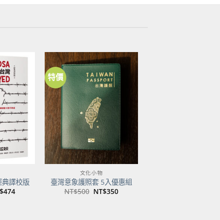
特價
加到
加到
關注
關注
商品
商品
文化小物
經典譯校版
臺灣意象護照套 5入優惠組
目
原
目
$
474
NT$
500
NT$
350
前
始
前
價
價
價
：
格：
格：
格：
$600。
NT$474。
NT$500。
NT$350。