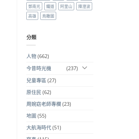
鄧南光
鐵道
阿里山
陳澄波
高雄
鳥瞰圖
分類
人物
(662)
今昔時光機
(237)
兒童專區
(27)
原住民
(62)
周婉窈老師專欄
(23)
地圖
(55)
大航海時代
(51)