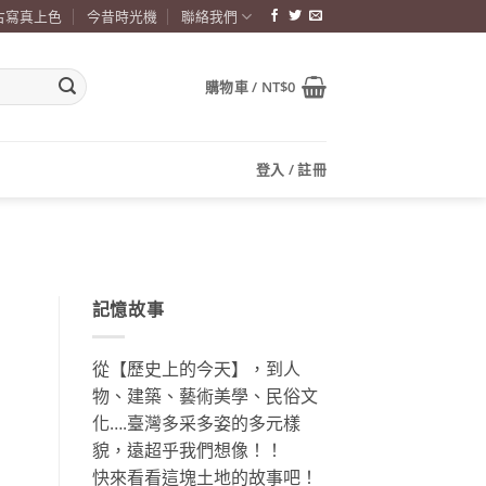
古寫真上色
今昔時光機
聯絡我們
購物車 /
NT$
0
登入 / 註冊
記憶故事
從【歷史上的今天】，到人
物、建築、藝術美學、民俗文
化….臺灣多采多姿的多元樣
貌，遠超乎我們想像！！
快來看看這塊土地的故事吧！