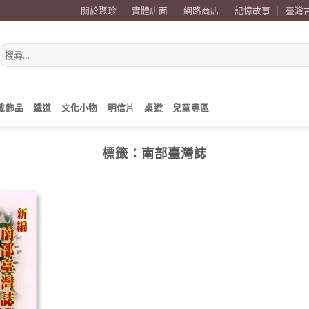
關於聚珍
實體店面
網路商店
記憶故事
臺灣
搜
尋
關
鍵
字:
戴飾品
鐵道
文化小物
明信片
桌遊
兒童專區
標籤：
南部臺灣誌