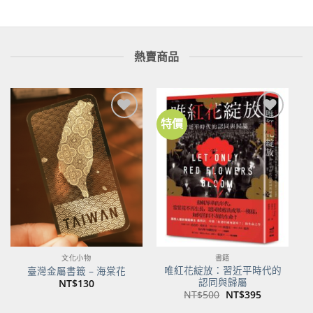
熱賣商品
特價
加到
加到
關注
關注
商品
商品
文化小物
書籍
唯紅花綻放：習近平時代的
臺灣金屬書籤 – 海棠花
認同與歸屬
NT$
130
原
目
NT$
500
NT$
395
始
前
價
價