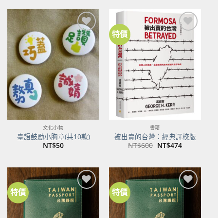
格：
格：
NT$500。
NT$395。
特價
加到
加到
關注
關注
商品
商品
文化小物
書籍
臺語鼓勵小胸章(共10款)
被出賣的台灣：經典譯校版
原
目
NT$
50
NT$
600
NT$
474
始
前
價
價
格：
格：
NT$600。
NT$474。
特價
特價
加到
加到
關注
關注
商品
商品