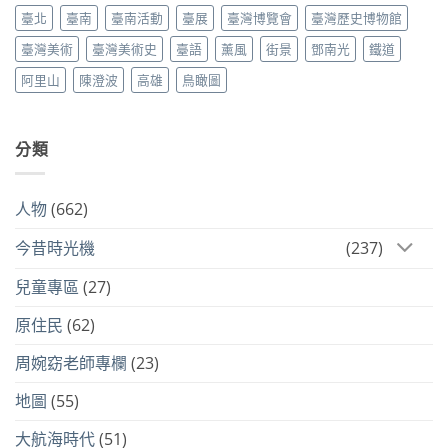
臺北
臺南
臺南活動
臺展
臺灣博覽會
臺灣歷史博物館
臺灣美術
臺灣美術史
臺語
薰風
街景
鄧南光
鐵道
阿里山
陳澄波
高雄
鳥瞰圖
分類
人物
(662)
今昔時光機
(237)
兒童專區
(27)
原住民
(62)
周婉窈老師專欄
(23)
地圖
(55)
大航海時代
(51)