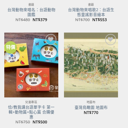
書籍
書籍
台灣動物來唱名：台語動物
台灣動物來唱歌2：台語生
圖鑑
態童謠影音繪本
原
目
原
目
NT$
480
NT$
379
NT$
700
NT$
553
始
前
始
前
價
價
價
價
格：
格：
格：
格：
NT$480。
NT$379。
NT$700。
NT$553。
特價
加到
加到
關注
關注
商品
商品
兒童專區
地圖布
佮/教我講台語單字卡 第一
臺灣鳥瞰圖 地圖布
輯+動物篇+點心篇 合購優
NT$
770
惠
原
目
NT$
750
NT$
500
始
前