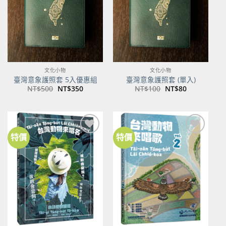
文化小物
文化小物
臺灣意象護照套 5入優惠組
臺灣意象護照套 (單入)
原
目
原
目
NT$
500
NT$
350
NT$
100
NT$
80
始
前
始
前
價
價
價
價
格：
格：
格：
格：
NT$500。
NT$350。
NT$100。
NT$80。
特價
特價
加到
加到
關注
關注
商品
商品