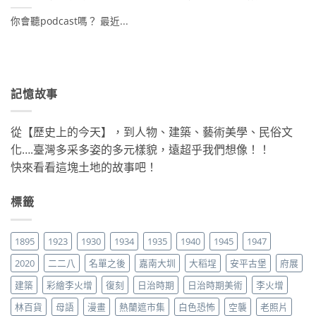
你會聽podcast嗎？ 最近...
記憶故事
從【歷史上的今天】，到人物、建築、藝術美學、民俗文
化….臺灣多采多姿的多元樣貌，遠超乎我們想像！！
快來看看這塊土地的故事吧！
標籤
1895
1923
1930
1934
1935
1940
1945
1947
2020
二二八
名單之後
嘉南大圳
大稻埕
安平古堡
府展
建築
彩繪李火增
復刻
日治時期
日治時期美術
李火增
林百貨
母語
漫畫
熱蘭遮市集
白色恐怖
空襲
老照片