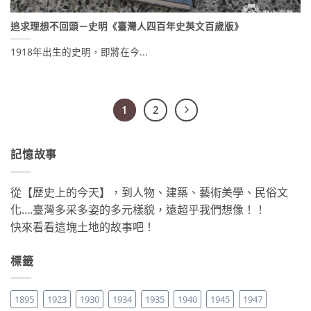
追求理想不回頭－史明《臺灣人四百年史英文百歲版》
1918年出生的史明，即將在今...
1
2
記憶故事
從【歷史上的今天】，到人物、建築、藝術美學、民俗文
化….臺灣多采多姿的多元樣貌，遠超乎我們想像！！
快來看看這塊土地的故事吧！
標籤
1895
1923
1930
1934
1935
1940
1945
1947