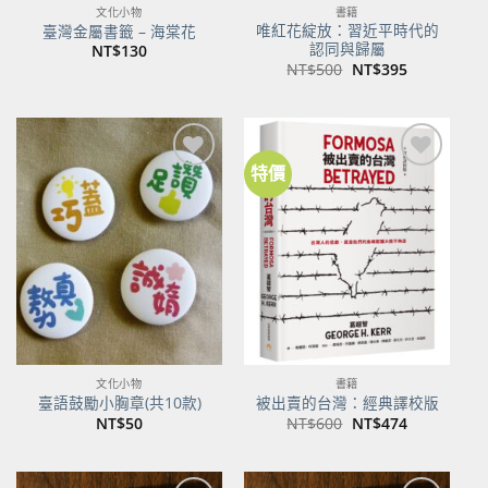
文化小物
書籍
唯紅花綻放：習近平時代的
臺灣金屬書籤 – 海棠花
認同與歸屬
NT$
130
原
目
NT$
500
NT$
395
始
前
價
價
格：
格：
NT$500。
NT$395。
特價
加到
加到
關注
關注
商品
商品
文化小物
書籍
臺語鼓勵小胸章(共10款)
被出賣的台灣：經典譯校版
原
目
NT$
50
NT$
600
NT$
474
始
前
價
價
格：
格：
NT$600。
NT$474。