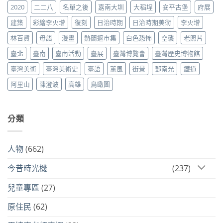
2020
二二八
名單之後
嘉南大圳
大稻埕
安平古堡
府展
建築
彩繪李火增
復刻
日治時期
日治時期美術
李火增
林百貨
母語
漫畫
熱蘭遮市集
白色恐怖
空襲
老照片
臺北
臺南
臺南活動
臺展
臺灣博覽會
臺灣歷史博物館
臺灣美術
臺灣美術史
臺語
薰風
街景
鄧南光
鐵道
阿里山
陳澄波
高雄
鳥瞰圖
分類
人物
(662)
今昔時光機
(237)
兒童專區
(27)
原住民
(62)