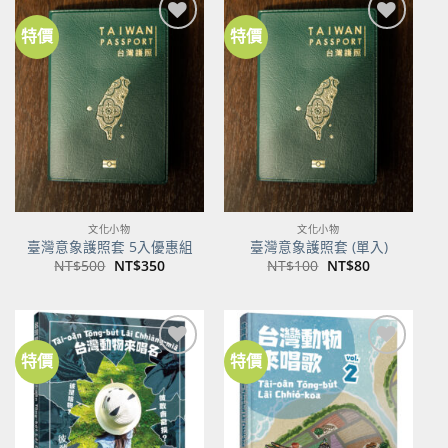
特價
特價
加到
加到
關注
關注
商品
商品
文化小物
文化小物
臺灣意象護照套 5入優惠組
臺灣意象護照套 (單入)
原
目
原
目
NT$
500
NT$
350
NT$
100
NT$
80
始
前
始
前
價
價
價
價
格：
格：
格：
格：
NT$500。
NT$350。
NT$100。
NT$80。
特價
特價
加到
加到
關注
關注
商品
商品