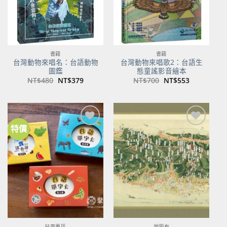
書籍
書籍
台灣動物來唱名：台語動物
台灣動物來唱歌2：台語生
圖鑑
態童謠影音繪本
原
目
原
目
NT$
480
NT$
379
NT$
700
NT$
553
始
前
始
前
價
價
價
價
格：
格：
格：
格：
NT$480。
NT$379。
NT$700。
NT$553。
特價
加到
加到
關注
關注
商品
商品
兒童專區
地圖布