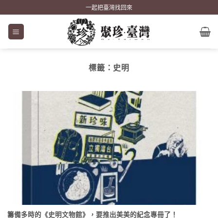
Skip
一起把臺灣找回來
to
content
標籤：
史明
籌備多時的《史明文物館》，要推出美美的紀念專冊了！