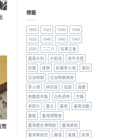
標籤
出
1895
1923
1930
1934
1935
1940
1945
1947
2020
二二八
名單之後
嘉南大圳
大稻埕
安平古堡
府展
建築
彩繪李火增
復刻
日治時期
日治時期美術
李火增
林百貨
母語
漫畫
熱蘭遮市集
白色恐怖
空襲
老照片
臺北
臺南
臺南活動
臺展
臺灣博覽會
臺灣歷史博物館
臺灣美術
紙幣
臺灣美術史
臺語
薰風
街景