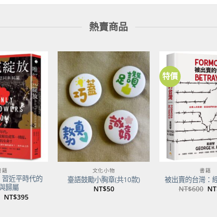
熱賣商品
特價
加到
加到
關注
關注
商品
商品
書籍
文化小物
書籍
：習近平時代的
臺語鼓勵小胸章(共10款)
被出賣的台灣：
與歸屬
原
NT$
50
NT$
600
NT
始
原
目
NT$
395
價
始
前
格
價
價
NT
格：
格：