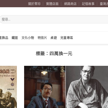
關於聚珍
實體店面
網路商店
記憶故事
臺灣
搜
尋
關
鍵
字:
戴飾品
鐵道
文化小物
明信片
桌遊
兒童專區
標籤：
四萬換一元