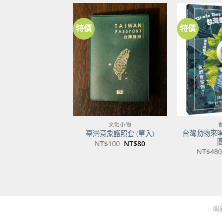
特價
特價
加到
關注
商品
文化小物
台灣動物來
臺灣意象護照套 (單入)
原
目
NT$
100
NT$
80
始
前
NT$
480
價
價
格：
格：
NT$100。
NT$80。
關