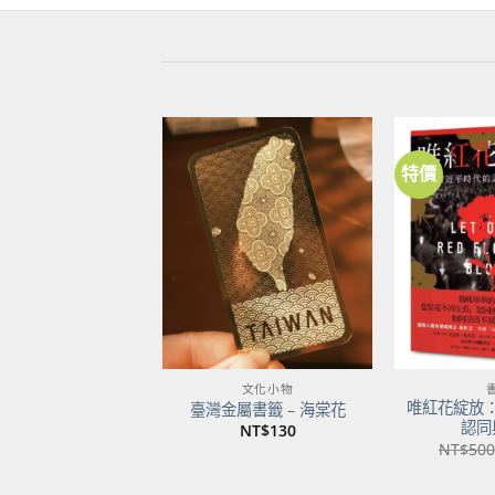
特價
加到
關注
商品
文化小物
唯紅花綻放
臺灣金屬書籤 – 海棠花
認同
NT$
130
NT$
500