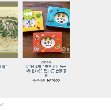
特價
加到
加到
關注
關注
商品
商品
兒童專區
佮/教我講台語單字卡 第一
地圖布
輯+動物篇+點心篇 合購優
0
惠
原
目
NT$
750
NT$
500
始
前
價
價
格：
格：
NT$750。
NT$500。
我們