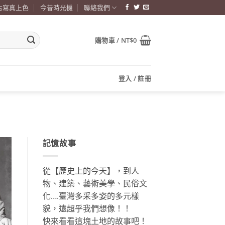
古寫真上色
今昔時光機
聯絡我們
購物車 /
NT$
0
登入 / 註冊
記憶故事
從【歷史上的今天】，到人
物、建築、藝術美學、民俗文
化….臺灣多采多姿的多元樣
貌，遠超乎我們想像！！
快來看看這塊土地的故事吧！