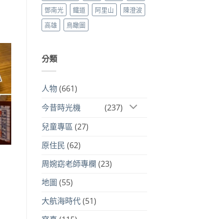
鄧南光
鐵道
阿里山
陳澄波
高雄
鳥瞰圖
分類
人物
(661)
今昔時光機
(237)
兒童專區
(27)
原住民
(62)
周婉窈老師專欄
(23)
地圖
(55)
大航海時代
(51)