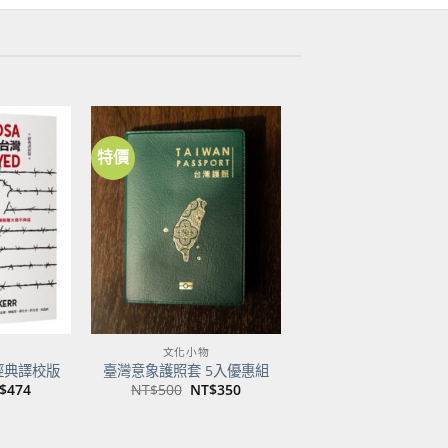
特價
加到
加到
關注
關注
商品
商品
文化小物
經典譯校版
臺灣意象護照套 5入優惠組
目
原
目
$
474
NT$
500
NT$
350
前
始
前
價
價
價
：
格：
格：
格：
$600。
NT$474。
NT$500。
NT$350。