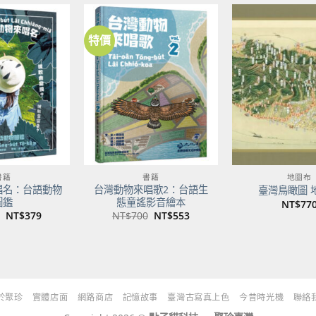
NT$500。
NT$395。
特價
加到
加到
關注
關注
商品
商品
書籍
書籍
地圖布
唱名：台語動物
台灣動物來唱歌2：台語生
臺灣鳥瞰圖 
圖鑑
態童謠影音繪本
NT$
77
原
目
原
目
NT$
379
NT$
700
NT$
553
始
前
始
前
價
價
價
價
格：
格：
格：
格：
NT$480。
NT$379。
NT$700。
NT$553。
於聚珍
實體店面
網路商店
記憶故事
臺灣古寫真上色
今昔時光機
聯絡