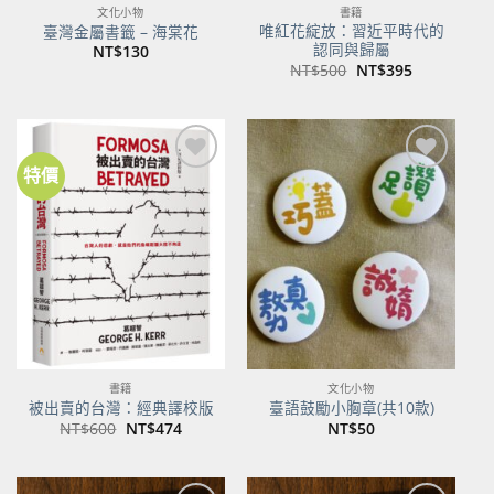
文化小物
書籍
唯紅花綻放：習近平時代的
臺灣金屬書籤 – 海棠花
認同與歸屬
NT$
130
原
目
NT$
500
NT$
395
始
前
價
價
格：
格：
NT$500。
NT$395。
特價
加到
加到
關注
關注
商品
商品
書籍
文化小物
被出賣的台灣：經典譯校版
臺語鼓勵小胸章(共10款)
原
目
NT$
600
NT$
474
NT$
50
始
前
價
價
格：
格：
NT$600。
NT$474。