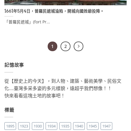
1661年5月4日，普羅民遮城淪陷，開城向國姓爺投降。
「普羅民遮城」(fort Pr...
1
2
記憶故事
從【歷史上的今天】，到人物、建築、藝術美學、民俗文
化….臺灣多采多姿的多元樣貌，遠超乎我們想像！！
快來看看這塊土地的故事吧！
標籤
1895
1923
1930
1934
1935
1940
1945
1947