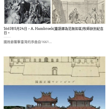
1661年5月24日，A. Hambroek(臺語譯為范無如區)牧師訣別紀念
日。
國姓爺襲擊臺灣的序曲自1661...