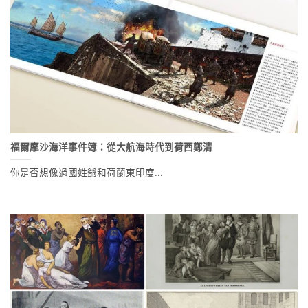
福爾摩沙海洋事件簿：從大航海時代到荷西鄭清
你是否想像過國姓爺和荷蘭東印度...