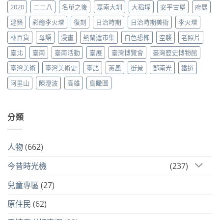
2020
二二八
名單之後
嘉南大圳
大稻埕
安平古堡
府展
建築
彩繪李火增
復刻
日治時期
日治時期美術
李火增
林百貨
母語
漫畫
熱蘭遮市集
白色恐怖
空襲
老照片
臺北
臺南
臺南活動
臺展
臺灣博覽會
臺灣歷史博物館
臺灣美術
臺灣美術史
臺語
薰風
街景
鄧南光
鐵道
阿里山
陳澄波
高雄
鳥瞰圖
分類
人物
(662)
今昔時光機
(237)
兒童專區
(27)
原住民
(62)