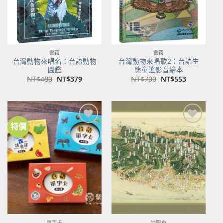
書籍
書籍
台灣動物來唱名：台語動物
台灣動物來唱歌2：台語生
圖鑑
態童謠影音繪本
原
目
原
目
NT$
480
NT$
379
NT$
700
NT$
553
始
前
始
前
價
價
價
價
格：
格：
格：
格：
NT$480。
NT$379。
NT$700。
NT$553。
特價
加到
加到
關注
關注
商品
商品
單字卡
地圖布