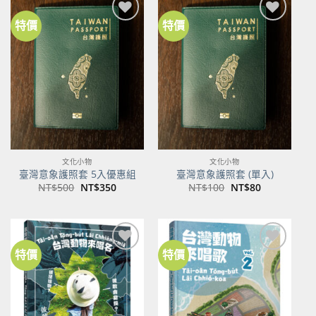
特價
特價
加到
加到
關注
關注
商品
商品
文化小物
文化小物
臺灣意象護照套 5入優惠組
臺灣意象護照套 (單入)
原
目
原
目
NT$
500
NT$
350
NT$
100
NT$
80
始
前
始
前
價
價
價
價
格：
格：
格：
格：
NT$500。
NT$350。
NT$100。
NT$80。
特價
特價
加到
加到
關注
關注
商品
商品