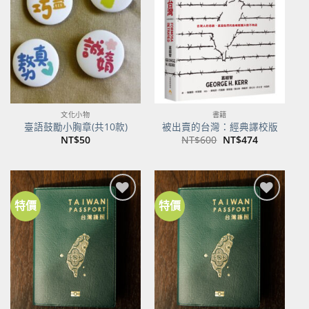
關注
關注
商品
商品
文化小物
書籍
臺語鼓勵小胸章(共10款)
被出賣的台灣：經典譯校版
原
目
NT$
50
NT$
600
NT$
474
始
前
價
價
格：
格：
NT$600。
NT$474。
特價
特價
加到
加到
關注
關注
商品
商品