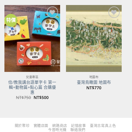
格：
格：
格：
格：
NT$480。
NT$379。
NT$700。
NT$553。
特價
加到
加到
關注
關注
商品
商品
兒童專區
地圖布
佮/教我講台語單字卡 第一
臺灣鳥瞰圖 地圖布
輯+動物篇+點心篇 合購優
NT$
770
惠
原
目
NT$
750
NT$
500
始
前
價
價
格：
格：
NT$750。
NT$500。
關於聚珍
實體店面
網路商店
記憶故事
臺灣古寫真上色
今昔時光機
聯絡我們