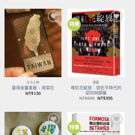
特價
加到
加到
關注
關注
商品
商品
文化小物
書籍
唯紅花綻放：習近平時代的
臺灣金屬書籤 – 海棠花
認同與歸屬
NT$
130
原
目
NT$
500
NT$
395
始
前
價
價
格：
格：
NT$500。
NT$395。
特價
加到
加到