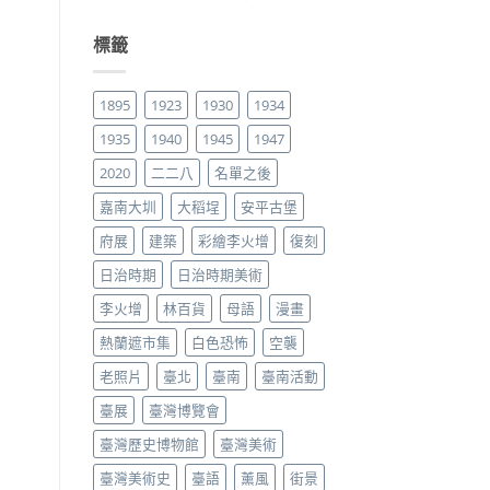
標籤
1895
1923
1930
1934
1935
1940
1945
1947
2020
二二八
名單之後
嘉南大圳
大稻埕
安平古堡
府展
建築
彩繪李火增
復刻
日治時期
日治時期美術
李火增
林百貨
母語
漫畫
熱蘭遮市集
白色恐怖
空襲
老照片
臺北
臺南
臺南活動
臺展
臺灣博覽會
臺灣歷史博物館
臺灣美術
臺灣美術史
臺語
薰風
街景