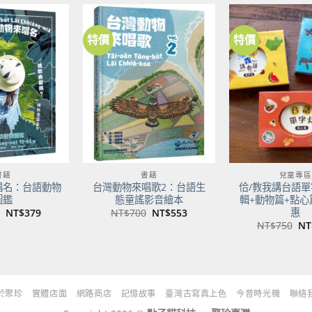
NT$500。
NT$395。
特價
特價
加到
加到
關注
關注
商品
商品
書籍
書籍
兒童專區
唱名：台語動物
台灣動物來唱歌2：台語生
佮/教我講台語單
圖鑑
態童謠影音繪本
輯+動物篇+點心
惠
原
目
原
目
NT$
379
NT$
700
NT$
553
始
前
始
前
原
NT$
750
NT
價
價
價
價
始
格：
格：
格：
格：
價
NT$480。
NT$379。
NT$700。
NT$553。
格
NT
於聚珍
實體店面
網路商店
記憶故事
臺灣古寫真上色
今昔時光機
聯絡