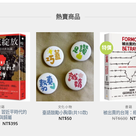
熱賣商品
特價
加到
加到
關注
關注
商品
商品
書籍
文化小物
書籍
：習近平時代的
臺語鼓勵小胸章(共10款)
被出賣的台灣：
與歸屬
原
NT$
50
NT$
600
NT
始
原
目
NT$
395
價
始
前
格
價
價
NT
格：
格：