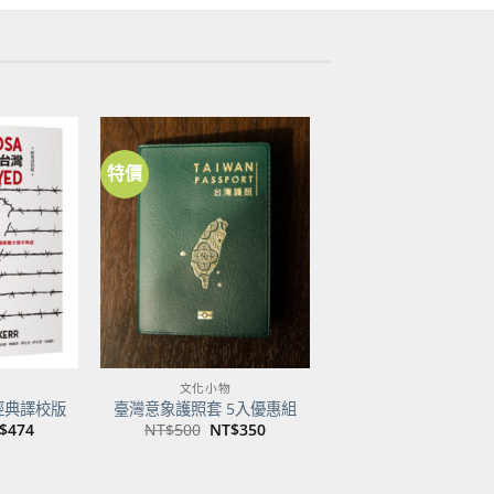
特價
加到
加到
關注
關注
商品
商品
文化小物
經典譯校版
臺灣意象護照套 5入優惠組
目
原
目
$
474
NT$
500
NT$
350
前
始
前
價
價
價
：
格：
格：
格：
$600。
NT$474。
NT$500。
NT$350。