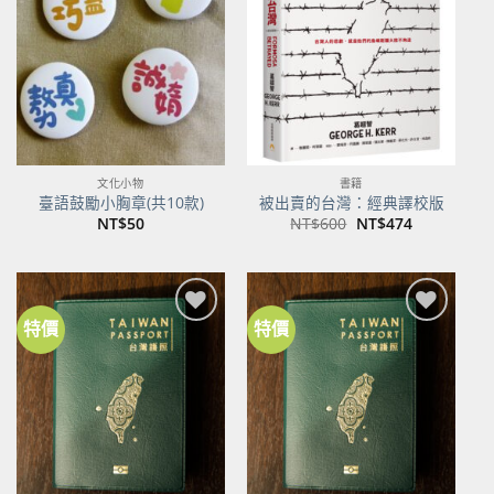
關注
關注
商品
商品
文化小物
書籍
臺語鼓勵小胸章(共10款)
被出賣的台灣：經典譯校版
原
目
NT$
50
NT$
600
NT$
474
始
前
價
價
格：
格：
NT$600。
NT$474。
特價
特價
加到
加到
關注
關注
商品
商品