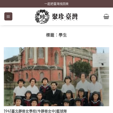
Skip
一起把臺灣找回來
to
content
標籤：
學生
1941臺北靜修女學校(今靜修女中)籃球隊