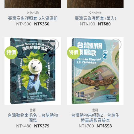
文化小物
文化小物
臺灣意象護照套 5入優惠組
臺灣意象護照套 (單入)
原
目
原
目
NT$
500
NT$
350
NT$
100
NT$
80
始
前
始
前
價
價
價
價
格：
格：
格：
格：
NT$500。
NT$350。
NT$100。
NT$80。
特價
特價
加到
加到
關注
關注
商品
商品
書籍
書籍
台灣動物來唱名：台語動物
台灣動物來唱歌2：台語生
圖鑑
態童謠影音繪本
原
目
原
目
NT$
480
NT$
379
NT$
700
NT$
553
始
前
始
前
價
價
價
價