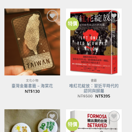
特價
加到
加到
關注
關注
商品
商品
文化小物
書籍
唯紅花綻放：習近平時代的
臺灣金屬書籤 – 海棠花
認同與歸屬
NT$
130
原
目
NT$
500
NT$
395
始
前
價
價
格：
格：
NT$500。
NT$395。
特價
加到
加到