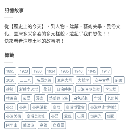
記憶故事
從【歷史上的今天】，到人物、建築、藝術美學、民俗文
化….臺灣多采多姿的多元樣貌，遠超乎我們想像！！
快來看看這塊土地的故事吧！
標籤
1895
1923
1930
1934
1935
1940
1945
1947
2020
二二八
名單之後
嘉南大圳
大稻埕
安平古堡
府展
建築
彩繪李火增
復刻
日治時期
日治時期美術
李火增
林百貨
母語
漫畫
熱蘭遮市集
白色恐怖
空襲
老照片
臺北
臺南
臺南活動
臺展
臺灣博覽會
臺灣歷史博物館
臺灣美術
臺灣美術史
臺語
薰風
街景
鄧南光
鐵道
阿里山
陳澄波
高雄
鳥瞰圖