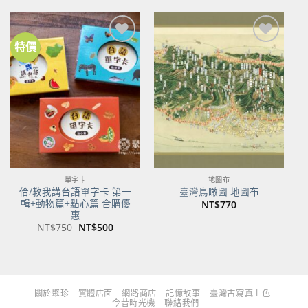
格：
格：
格：
格：
NT$480。
NT$379。
NT$700。
NT$553。
特價
加到
加到
關注
關注
商品
商品
單字卡
地圖布
佮/教我講台語單字卡 第一
臺灣鳥瞰圖 地圖布
輯+動物篇+點心篇 合購優
NT$
770
惠
原
目
NT$
750
NT$
500
始
前
價
價
格：
格：
NT$750。
NT$500。
關於聚珍
實體店面
網路商店
記憶故事
臺灣古寫真上色
今昔時光機
聯絡我們