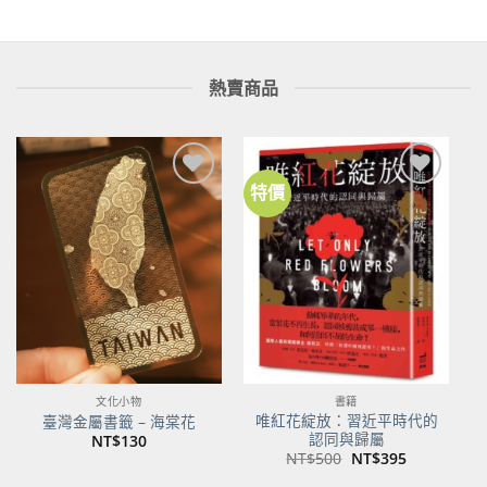
熱賣商品
特價
加到
加到
關注
關注
商品
商品
文化小物
書籍
唯紅花綻放：習近平時代的
臺灣金屬書籤 – 海棠花
認同與歸屬
NT$
130
原
目
NT$
500
NT$
395
始
前
價
價