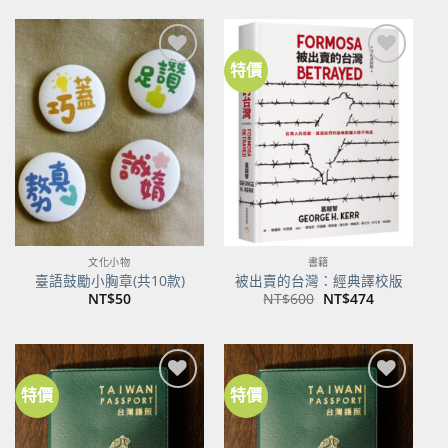
格：
格：
NT$500。
NT$395。
特價
加到
加到
關注
關注
商品
商品
文化小物
書籍
臺語鼓勵小胸章(共10款)
被出賣的台灣：經典譯校版
原
目
NT$
50
NT$
600
NT$
474
始
前
價
價
格：
格：
NT$600。
NT$474。
特價
特價
加到
加到
關注
關注
商品
商品