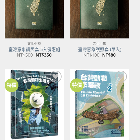
文化小物
文化小物
臺灣意象護照套 5入優惠組
臺灣意象護照套 (單入)
原
目
原
目
NT$
500
NT$
350
NT$
100
NT$
80
始
前
始
前
價
價
價
價
格：
格：
格：
格：
NT$500。
NT$350。
NT$100。
NT$80。
特價
特價
加到
加到
關注
關注
商品
商品