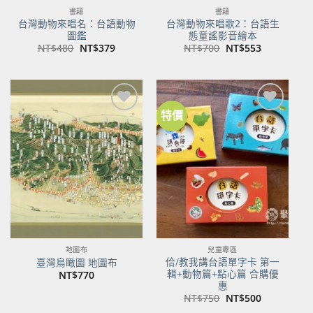
書籍
書籍
台灣動物來唱名：台語動物
台灣動物來唱歌2：台語生
圖鑑
態童謠影音繪本
原
目
原
目
NT$
480
NT$
379
NT$
700
NT$
553
始
前
始
前
價
價
價
價
格：
格：
格：
格：
NT$480。
NT$379。
NT$700。
NT$553。
特價
加到
加到
關注
關注
商品
商品
地圖布
兒童專區
佮/教我講台語單字卡 第一
臺灣鳥瞰圖 地圖布
輯+動物篇+點心篇 合購優
NT$
770
惠
原
目
NT$
750
NT$
500
始
前