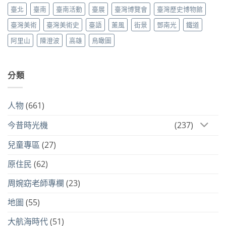
臺北
臺南
臺南活動
臺展
臺灣博覽會
臺灣歷史博物館
臺灣美術
臺灣美術史
臺語
薰風
街景
鄧南光
鐵道
阿里山
陳澄波
高雄
鳥瞰圖
分類
人物
(661)
今昔時光機
(237)
兒童專區
(27)
原住民
(62)
周婉窈老師專欄
(23)
地圖
(55)
大航海時代
(51)