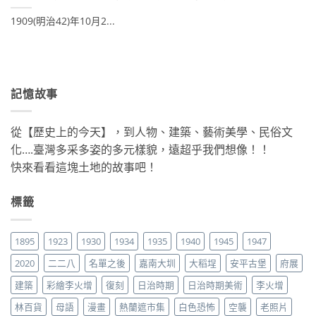
1909(明治42)年10月2...
記憶故事
從【歷史上的今天】，到人物、建築、藝術美學、民俗文
化….臺灣多采多姿的多元樣貌，遠超乎我們想像！！
快來看看這塊土地的故事吧！
標籤
1895
1923
1930
1934
1935
1940
1945
1947
2020
二二八
名單之後
嘉南大圳
大稻埕
安平古堡
府展
建築
彩繪李火增
復刻
日治時期
日治時期美術
李火增
林百貨
母語
漫畫
熱蘭遮市集
白色恐怖
空襲
老照片