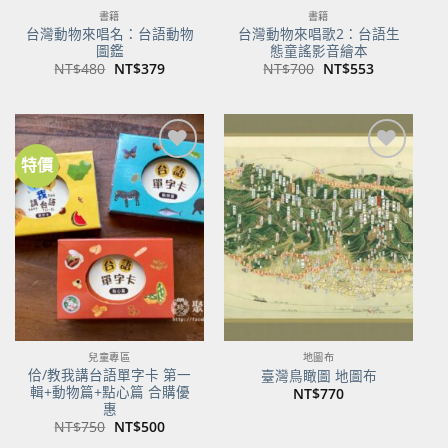
書籍
書籍
台灣動物來唱名：台語動物
台灣動物來唱歌2：台語生
圖鑑
態童謠影音繪本
原
目
原
目
NT$
480
NT$
379
NT$
700
NT$
553
始
前
始
前
價
價
價
價
格：
格：
格：
格：
NT$480。
NT$379。
NT$700。
NT$553。
特價
加到
加到
關注
關注
商品
商品
兒童專區
地圖布
佮/教我講台語單字卡 第一
臺灣鳥瞰圖 地圖布
輯+動物篇+點心篇 合購優
NT$
770
惠
原
目
NT$
750
NT$
500
始
前