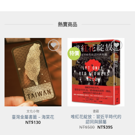
熱賣商品
特價
加到
加到
關注
關注
商品
商品
文化小物
書籍
唯紅花綻放：習近平時代的
臺灣金屬書籤 – 海棠花
認同與歸屬
NT$
130
原
目
NT$
500
NT$
395
始
前
價
價