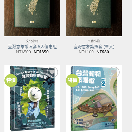
文化小物
文化小物
臺灣意象護照套 5入優惠組
臺灣意象護照套 (單入)
原
目
原
目
NT$
500
NT$
350
NT$
100
NT$
80
始
前
始
前
價
價
價
價
格：
格：
格：
格：
NT$500。
NT$350。
NT$100。
NT$80。
特價
特價
加到
加到
關注
關注
商品
商品