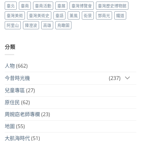
臺北
臺南
臺南活動
臺展
臺灣博覽會
臺灣歷史博物館
臺灣美術
臺灣美術史
臺語
薰風
街景
鄧南光
鐵道
阿里山
陳澄波
高雄
鳥瞰圖
分類
人物
(662)
今昔時光機
(237)
兒童專區
(27)
原住民
(62)
周婉窈老師專欄
(23)
地圖
(55)
大航海時代
(51)