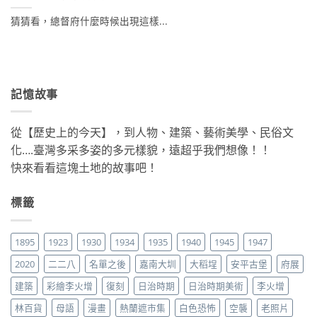
猜猜看，總督府什麼時候出現這樣...
記憶故事
從【歷史上的今天】，到人物、建築、藝術美學、民俗文
化….臺灣多采多姿的多元樣貌，遠超乎我們想像！！
快來看看這塊土地的故事吧！
標籤
1895
1923
1930
1934
1935
1940
1945
1947
2020
二二八
名單之後
嘉南大圳
大稻埕
安平古堡
府展
建築
彩繪李火增
復刻
日治時期
日治時期美術
李火增
林百貨
母語
漫畫
熱蘭遮市集
白色恐怖
空襲
老照片