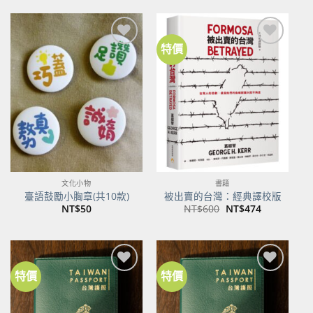
格：
格：
NT$500。
NT$395。
特價
加到
加到
關注
關注
商品
商品
文化小物
書籍
臺語鼓勵小胸章(共10款)
被出賣的台灣：經典譯校版
原
目
NT$
50
NT$
600
NT$
474
始
前
價
價
格：
格：
NT$600。
NT$474。
特價
特價
加到
加到
關注
關注
商品
商品