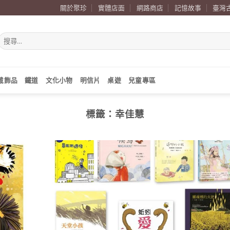
關於聚珍
實體店面
網路商店
記憶故事
臺灣
搜
尋
關
鍵
字:
戴飾品
鐵道
文化小物
明信片
桌遊
兒童專區
標籤：
幸佳慧