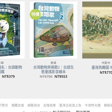
NT$500。
NT$395。
特價
加到
加到
關注
關注
商品
商品
書籍
書籍
地圖布
唱名：台語動物
台灣動物來唱歌2：台語生
臺灣鳥瞰圖 
圖鑑
態童謠影音繪本
NT$
77
原
目
原
目
NT$
379
NT$
700
NT$
553
始
前
始
前
價
價
價
價
格：
格：
格：
格：
NT$480。
NT$379。
NT$700。
NT$553。
於聚珍
實體店面
網路商店
記憶故事
臺灣古寫真上色
今昔時光機
聯絡