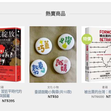
熱賣商品
特價
加到
加到
關注
關注
商品
商品
書籍
文化小物
書籍
：習近平時代的
臺語鼓勵小胸章(共10款)
被出賣的台灣：
與歸屬
原
NT$
50
NT$
600
NT
始
原
目
NT$
395
價
始
前
格
價
價
NT
格：
格：