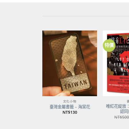
特價
加到
關注
商品
文化小物
唯紅花綻放
臺灣金屬書籤 – 海棠花
認同
NT$
130
NT$
500