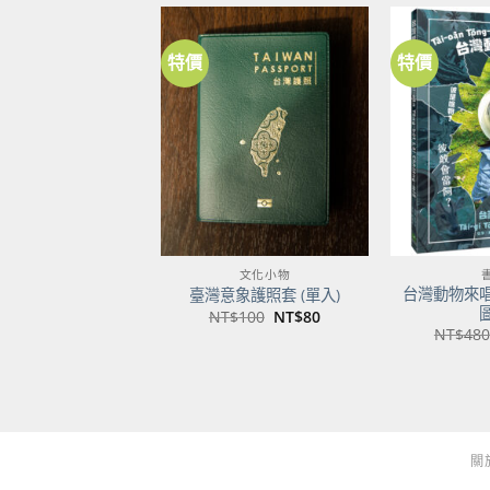
特價
特價
加到
關注
商品
文化小物
台灣動物來
臺灣意象護照套 (單入)
原
目
NT$
100
NT$
80
始
前
NT$
480
價
價
格：
格：
NT$100。
NT$80。
關