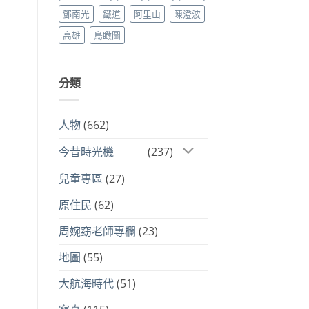
鄧南光
鐵道
阿里山
陳澄波
高雄
鳥瞰圖
分類
人物
(662)
今昔時光機
(237)
兒童專區
(27)
原住民
(62)
周婉窈老師專欄
(23)
地圖
(55)
大航海時代
(51)