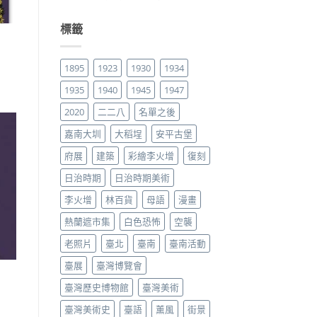
標籤
1895
1923
1930
1934
1935
1940
1945
1947
2020
二二八
名單之後
嘉南大圳
大稻埕
安平古堡
府展
建築
彩繪李火增
復刻
日治時期
日治時期美術
李火增
林百貨
母語
漫畫
熱蘭遮市集
白色恐怖
空襲
老照片
臺北
臺南
臺南活動
臺展
臺灣博覽會
臺灣歷史博物館
臺灣美術
臺灣美術史
臺語
薰風
街景