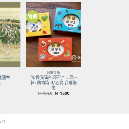
特價
加到
加到
關注
關注
商品
商品
兒童專區
佮/教我講台語單字卡 第一
地圖布
輯+動物篇+點心篇 合購優
0
惠
原
目
NT$
750
NT$
500
始
前
價
價
格：
格：
NT$750。
NT$500。
我們