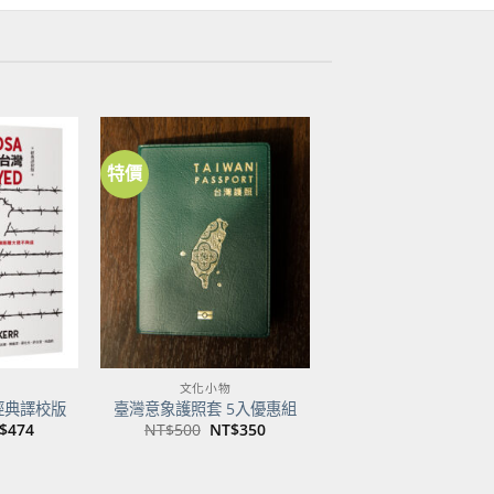
特價
加到
加到
關注
關注
商品
商品
文化小物
經典譯校版
臺灣意象護照套 5入優惠組
目
原
目
$
474
NT$
500
NT$
350
前
始
前
價
價
價
：
格：
格：
格：
$600。
NT$474。
NT$500。
NT$350。