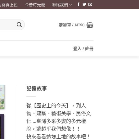
古寫真上色
今昔時光機
聯絡我們
購物車 /
NT$
0
登入 / 註冊
記憶故事
從【歷史上的今天】，到人
物、建築、藝術美學、民俗文
化….臺灣多采多姿的多元樣
貌，遠超乎我們想像！！
快來看看這塊土地的故事吧！