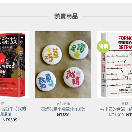
熱賣商品
特價
加到
加到
關注
關注
商品
商品
書籍
文化小物
書籍
：習近平時代的
臺語鼓勵小胸章(共10款)
被出賣的台灣：
與歸屬
原
NT$
50
NT$
600
NT
始
原
目
NT$
395
價
始
前
格
價
價
NT
格：
格：