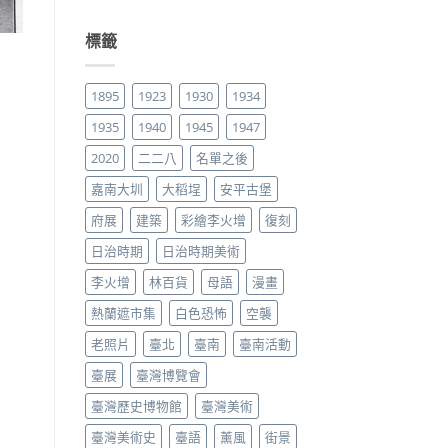
標籤
1895
1923
1930
1934
1935
1940
1945
1947
2020
二二八
名單之後
嘉南大圳
大稻埕
安平古堡
府展
建築
彩繪李火增
復刻
日治時期
日治時期美術
李火增
林百貨
母語
漫畫
熱蘭遮市集
白色恐怖
空襲
老照片
臺北
臺南
臺南活動
臺展
臺灣博覽會
臺灣歷史博物館
臺灣美術
臺灣美術史
臺語
薰風
街景