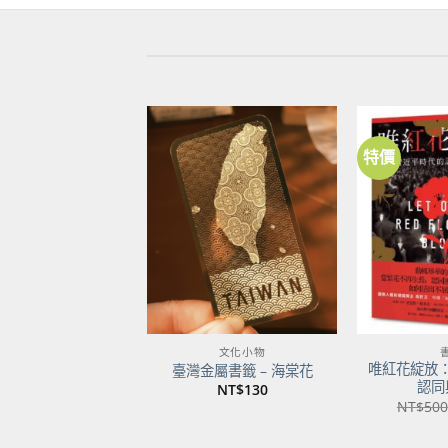
特價
加到
關注
商品
文化小物
唯紅花綻放
臺灣金屬書籤 – 海棠花
認同
NT$
130
NT$
500