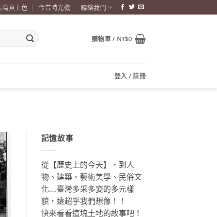
古寫真上色
今昔時光機
聯絡我們
購物車 /
NT$
0
登入 / 註冊
記憶故事
從【歷史上的今天】，到人
物、建築、藝術美學、民俗文
化….臺灣多采多姿的多元樣
貌，遠超乎我們想像！！
快來看看這塊土地的故事吧！