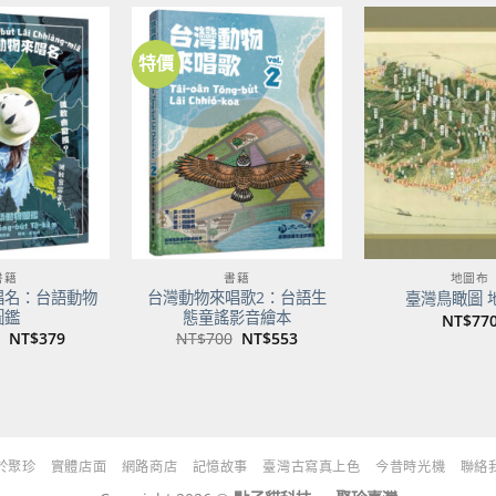
NT$500。
NT$395。
特價
加到
加到
關注
關注
商品
商品
書籍
書籍
地圖布
唱名：台語動物
台灣動物來唱歌2：台語生
臺灣鳥瞰圖 
圖鑑
態童謠影音繪本
NT$
77
原
目
原
目
NT$
379
NT$
700
NT$
553
始
前
始
前
價
價
價
價
格：
格：
格：
格：
NT$480。
NT$379。
NT$700。
NT$553。
於聚珍
實體店面
網路商店
記憶故事
臺灣古寫真上色
今昔時光機
聯絡