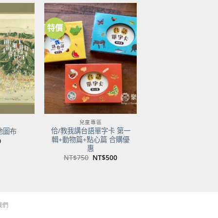
特價
加到
加到
關注
關注
商品
商品
兒童專區
佮/教我講台語單字卡 第一
地圖布
輯+動物篇+點心篇 合購優
0
惠
原
目
NT$
750
NT$
500
始
前
價
價
格：
格：
NT$750。
NT$500。
我們