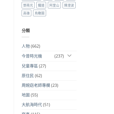
鄧南光
鐵道
阿里山
陳澄波
高雄
鳥瞰圖
分類
人物
(662)
今昔時光機
(237)
兒童專區
(27)
原住民
(62)
周婉窈老師專欄
(23)
地圖
(55)
大航海時代
(51)