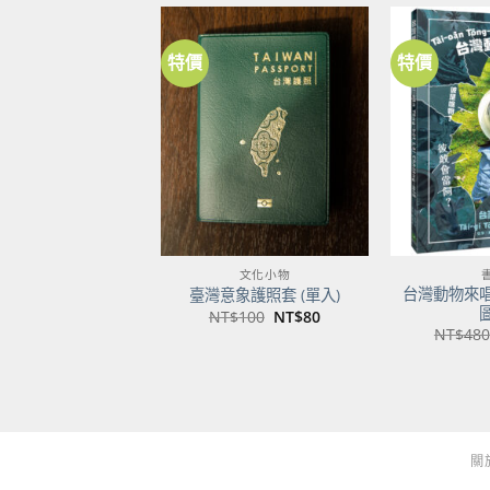
特價
特價
加到
關注
商品
文化小物
台灣動物來
臺灣意象護照套 (單入)
原
目
NT$
100
NT$
80
始
前
NT$
480
價
價
格：
格：
NT$100。
NT$80。
關