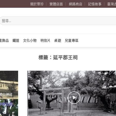
關於聚珍
實體店面
網路商店
記憶故事
臺灣
搜
尋
關
鍵
字:
戴飾品
鐵道
文化小物
明信片
桌遊
兒童專區
標籤：
延平郡王祠