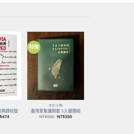
特價
加到
加到
關注
關注
商品
商品
文化小物
經典譯校版
臺灣意象護照套 5入優惠組
目
原
目
$
474
NT$
500
NT$
350
前
始
前
價
價
價
：
格：
格：
格：
$600。
NT$474。
NT$500。
NT$350。