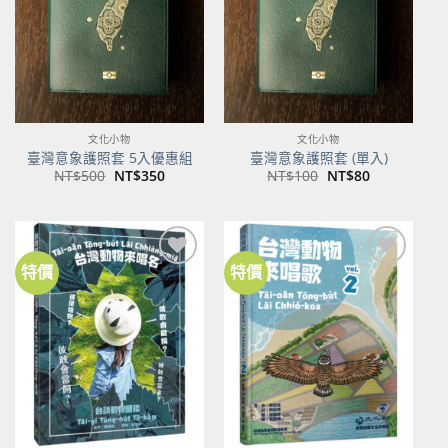
文化小物
文化小物
臺灣意象護照套 5入優惠組
臺灣意象護照套 (單入)
原
目
原
目
NT$
500
NT$
350
NT$
100
NT$
80
始
前
始
前
價
價
價
價
格：
格：
格：
格：
NT$500。
NT$350。
NT$100。
NT$80。
特價
特價
加到
加到
關注
關注
商品
商品