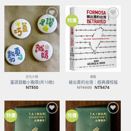
格：
格：
NT$500。
NT$395。
特價
加到
加到
關注
關注
商品
商品
文化小物
書籍
臺語鼓勵小胸章(共10款)
被出賣的台灣：經典譯校版
原
目
NT$
50
NT$
600
NT$
474
始
前
價
價
格：
格：
NT$600。
NT$474。
特價
特價
加到
加到
關注
關注
商品
商品