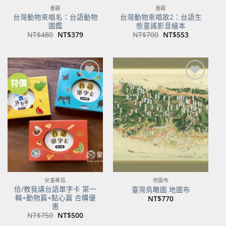
書籍
書籍
台灣動物來唱名：台語動物
台灣動物來唱歌2：台語生
圖鑑
態童謠影音繪本
原
目
原
目
NT$
480
NT$
379
NT$
700
NT$
553
始
前
始
前
價
價
價
價
格：
格：
格：
格：
NT$480。
NT$379。
NT$700。
NT$553。
特價
加到
加到
關注
關注
商品
商品
兒童專區
地圖布
佮/教我講台語單字卡 第一
臺灣鳥瞰圖 地圖布
輯+動物篇+點心篇 合購優
NT$
770
惠
原
目
NT$
750
NT$
500
始
前