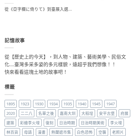
從《亞字欄に倚りて》到臺展入選...
記憶故事
從【歷史上的今天】，到人物、建築、藝術美學、民俗文
化….臺灣多采多姿的多元樣貌，遠超乎我們想像！！
快來看看這塊土地的故事吧！
標籤
1895
1923
1930
1934
1935
1940
1945
1947
2020
二二八
名單之後
嘉南大圳
大稻埕
安平古堡
府展
建築
彩繪李火增
復刻
日治時期
日治時期美術
李火增
林百貨
母語
漫畫
熱蘭遮市集
白色恐怖
空襲
老照片