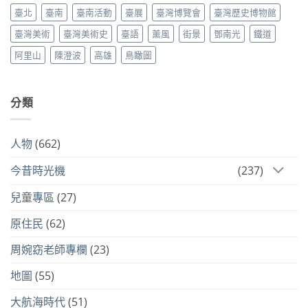
臺北
臺南
臺南活動
臺展
臺灣博覽會
臺灣歷史博物館
臺灣美術
臺灣美術史
臺語
薰風
街景
鄧南光
鐵道
阿里山
陳澄波
高雄
鳥瞰圖
分類
人物
(662)
今昔時光機
(237)
兒童專區
(27)
原住民
(62)
周婉窈老師專欄
(23)
地圖
(55)
大航海時代
(51)