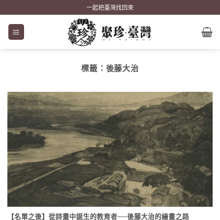
Skip
一起把臺灣找回來
to
content
標籤：
後藤大治
【名單之後】從詩畫中誕生的教育者──後藤大治的繪畫之路