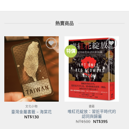
熱賣商品
特價
加到
加到
關注
關注
商品
商品
文化小物
書籍
唯紅花綻放：習近平時代的
臺灣金屬書籤 – 海棠花
認同與歸屬
NT$
130
原
目
NT$
500
NT$
395
始
前
價
價