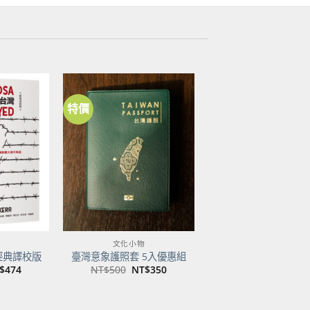
特價
加到
加到
關注
關注
商品
商品
文化小物
經典譯校版
臺灣意象護照套 5入優惠組
目
原
目
$
474
NT$
500
NT$
350
前
始
前
價
價
價
：
格：
格：
格：
$600。
NT$474。
NT$500。
NT$350。