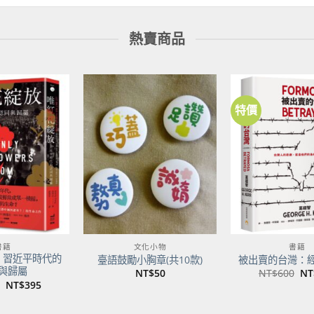
熱賣商品
特價
加到
加到
關注
關注
商品
商品
書籍
文化小物
書籍
：習近平時代的
臺語鼓勵小胸章(共10款)
被出賣的台灣：
與歸屬
原
NT$
50
NT$
600
NT
始
原
目
NT$
395
價
始
前
格
價
價
NT
格：
格：