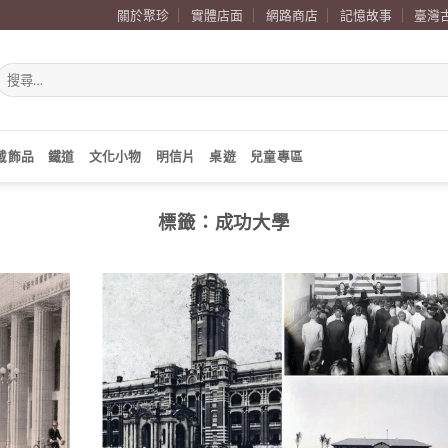
關於聚珍
實體店面
網路商店
記憶故事
臺灣
搜
尋
關
鍵
字:
戴飾品
鐵道
文化小物
明信片
桌遊
兒童專區
標籤：
成功大學