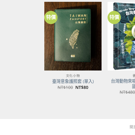
特價
特價
加到
關注
商品
文化小物
台灣動物來
臺灣意象護照套 (單入)
原
目
NT$
100
NT$
80
始
前
NT$
480
價
價
格：
格：
NT$100。
NT$80。
關