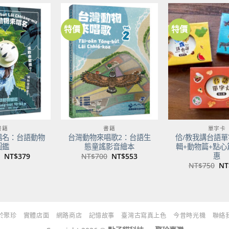
NT$500。
NT$395。
特價
特價
加到
加到
關注
關注
商品
商品
書籍
書籍
單字卡
唱名：台語動物
台灣動物來唱歌2：台語生
佮/教我講台語單
圖鑑
態童謠影音繪本
輯+動物篇+點心
惠
原
目
原
目
NT$
379
NT$
700
NT$
553
始
前
始
前
原
NT$
750
NT
價
價
價
價
始
格：
格：
格：
格：
價
NT$480。
NT$379。
NT$700。
NT$553。
格
NT
於聚珍
實體店面
網路商店
記憶故事
臺灣古寫真上色
今昔時光機
聯絡