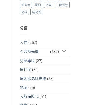
鄧南光
鐵道
阿里山
陳澄波
高雄
鳥瞰圖
分類
人物
(662)
今昔時光機
(237)
兒童專區
(27)
原住民
(62)
周婉窈老師專欄
(23)
地圖
(55)
大航海時代
(51)