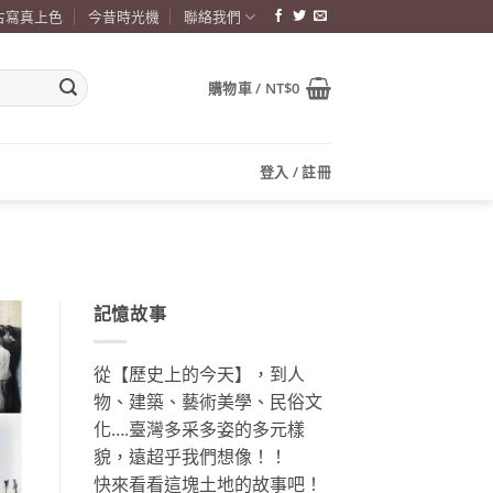
古寫真上色
今昔時光機
聯絡我們
購物車 /
NT$
0
登入 / 註冊
記憶故事
從【歷史上的今天】，到人
物、建築、藝術美學、民俗文
化….臺灣多采多姿的多元樣
貌，遠超乎我們想像！！
快來看看這塊土地的故事吧！