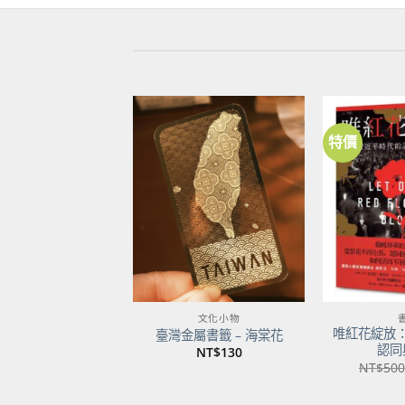
特價
加到
關注
商品
文化小物
唯紅花綻放
臺灣金屬書籤 – 海棠花
認同
NT$
130
NT$
500