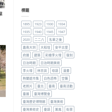
標籤
業
1895
1923
1930
1934
1935
1940
1945
1947
2020
二二八
名單之後
嘉南大圳
大稻埕
安平古堡
府展
建築
彩繪李火增
復刻
日治時期
日治時期美術
李火增
林百貨
母語
漫畫
熱蘭遮市集
白色恐怖
空襲
老照片
臺北
臺南
臺南活動
臺展
臺灣博覽會
臺灣歷史博物館
臺灣美術
臺灣美術史
臺語
薰風
街景