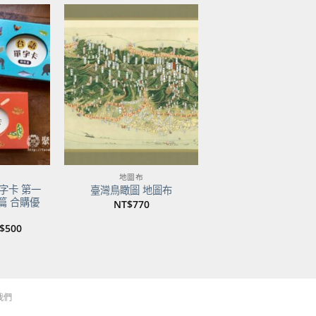
加到
加到
關注
關注
商品
商品
地圖布
字卡 第一
臺灣鳥瞰圖 地圖布
篇 合購優
NT$
770
目
$
500
前
價
：
格：
$750。
NT$500。
我們