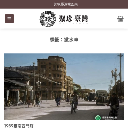
Skip
一起把臺灣找回來
to
content
標籤：
撒水車
1939臺南西門町