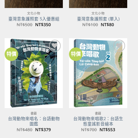
文化小物
文化小物
臺灣意象護照套 5入優惠組
臺灣意象護照套 (單入)
原
目
原
目
NT$
500
NT$
350
NT$
100
NT$
80
始
前
始
前
價
價
價
價
格：
格：
格：
格：
NT$500。
NT$350。
NT$100。
NT$80。
特價
特價
加到
加到
關注
關注
商品
商品
書籍
書籍
台灣動物來唱名：台語動物
台灣動物來唱歌2：台語生
圖鑑
態童謠影音繪本
原
目
原
目
NT$
480
NT$
379
NT$
700
NT$
553
始
前
始
前
價
價
價
價