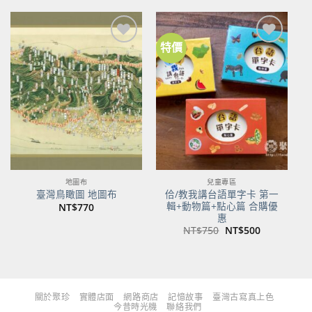
格：
格：
格：
格：
NT$480。
NT$379。
NT$700。
NT$553。
特價
加到
加到
關注
關注
商品
商品
地圖布
兒童專區
佮/教我講台語單字卡 第一
臺灣鳥瞰圖 地圖布
輯+動物篇+點心篇 合購優
NT$
770
惠
原
目
NT$
750
NT$
500
始
前
價
價
格：
格：
NT$750。
NT$500。
關於聚珍
實體店面
網路商店
記憶故事
臺灣古寫真上色
今昔時光機
聯絡我們