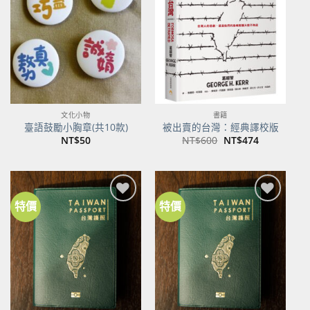
關注
關注
商品
商品
文化小物
書籍
臺語鼓勵小胸章(共10款)
被出賣的台灣：經典譯校版
原
目
NT$
50
NT$
600
NT$
474
始
前
價
價
格：
格：
NT$600。
NT$474。
特價
特價
加到
加到
關注
關注
商品
商品