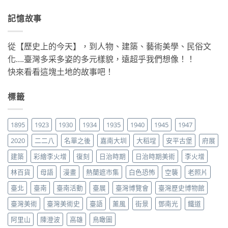
記憶故事
從【歷史上的今天】，到人物、建築、藝術美學、民俗文
化….臺灣多采多姿的多元樣貌，遠超乎我們想像！！
快來看看這塊土地的故事吧！
標籤
1895
1923
1930
1934
1935
1940
1945
1947
2020
二二八
名單之後
嘉南大圳
大稻埕
安平古堡
府展
建築
彩繪李火增
復刻
日治時期
日治時期美術
李火增
林百貨
母語
漫畫
熱蘭遮市集
白色恐怖
空襲
老照片
臺北
臺南
臺南活動
臺展
臺灣博覽會
臺灣歷史博物館
臺灣美術
臺灣美術史
臺語
薰風
街景
鄧南光
鐵道
阿里山
陳澄波
高雄
鳥瞰圖