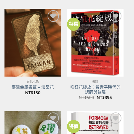
特價
加到
加到
關注
關注
商品
商品
文化小物
書籍
唯紅花綻放：習近平時代的
臺灣金屬書籤 – 海棠花
認同與歸屬
NT$
130
原
目
NT$
500
NT$
395
始
前
價
價
格：
格：
NT$500。
NT$395。
特價
加到
加到