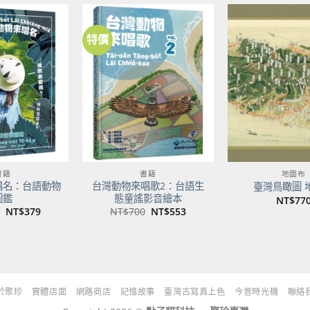
NT$500。
NT$395。
特價
加到
加到
關注
關注
商品
商品
書籍
書籍
地圖布
唱名：台語動物
台灣動物來唱歌2：台語生
臺灣鳥瞰圖 
圖鑑
態童謠影音繪本
NT$
77
原
目
原
目
NT$
379
NT$
700
NT$
553
始
前
始
前
價
價
價
價
格：
格：
格：
格：
NT$480。
NT$379。
NT$700。
NT$553。
於聚珍
實體店面
網路商店
記憶故事
臺灣古寫真上色
今昔時光機
聯絡