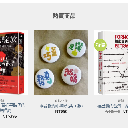
熱賣商品
特價
加到
加到
關注
關注
商品
商品
書籍
文化小物
書籍
：習近平時代的
臺語鼓勵小胸章(共10款)
被出賣的台灣：
與歸屬
原
NT$
50
NT$
600
NT
始
原
目
NT$
395
價
始
前
格
價
價
NT
格：
格：