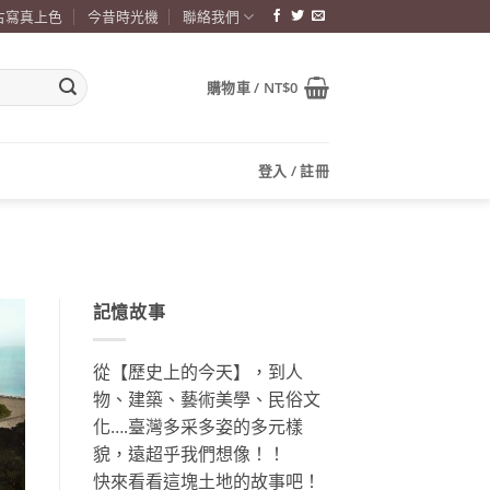
古寫真上色
今昔時光機
聯絡我們
購物車 /
NT$
0
登入 / 註冊
記憶故事
從【歷史上的今天】，到人
物、建築、藝術美學、民俗文
化….臺灣多采多姿的多元樣
貌，遠超乎我們想像！！
快來看看這塊土地的故事吧！