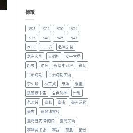
標籤
1895
1923
1930
1934
1935
1940
1945
1947
2020
二二八
名單之後
嘉南大圳
大稻埕
安平古堡
府展
建築
彩繪李火增
復刻
日治時期
日治時期美術
李火增
林百貨
母語
漫畫
熱蘭遮市集
白色恐怖
空襲
老照片
臺北
臺南
臺南活動
臺展
臺灣博覽會
臺灣歷史博物館
臺灣美術
臺灣美術史
臺語
薰風
街景