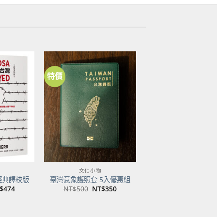
特價
加到
加到
關注
關注
商品
商品
文化小物
經典譯校版
臺灣意象護照套 5入優惠組
目
原
目
$
474
NT$
500
NT$
350
前
始
前
價
價
價
：
格：
格：
格：
$600。
NT$474。
NT$500。
NT$350。