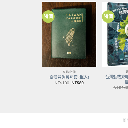
特價
特價
加到
關注
商品
文化小物
台灣動物來
臺灣意象護照套 (單入)
原
目
NT$
100
NT$
80
始
前
NT$
480
價
價
格：
格：
NT$100。
NT$80。
關