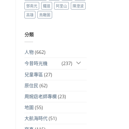
鄧南光
鐵道
阿里山
陳澄波
高雄
鳥瞰圖
分類
人物
(662)
今昔時光機
(237)
兒童專區
(27)
原住民
(62)
周婉窈老師專欄
(23)
地圖
(55)
大航海時代
(51)