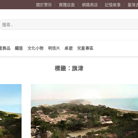
關於聚珍
實體店面
網路商店
記憶故事
臺灣
搜
尋
關
鍵
字:
戴飾品
鐵道
文化小物
明信片
桌遊
兒童專區
標籤：
旗津