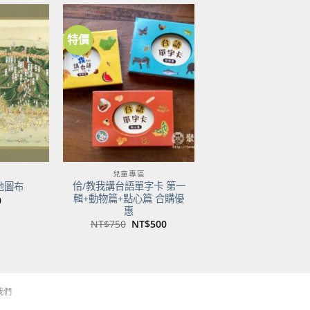
特價
加到
加到
關注
關注
商品
商品
兒童專區
佮/教我講台語單字卡 第一
地圖布
輯+動物篇+點心篇 合購優
0
惠
原
目
NT$
750
NT$
500
始
前
價
價
格：
格：
NT$750。
NT$500。
我們