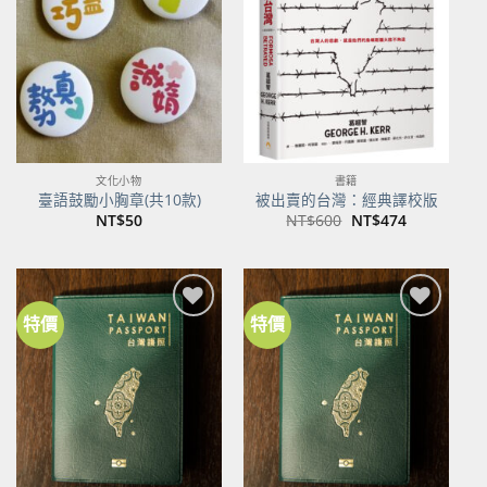
關注
關注
商品
商品
文化小物
書籍
臺語鼓勵小胸章(共10款)
被出賣的台灣：經典譯校版
原
目
NT$
50
NT$
600
NT$
474
始
前
價
價
格：
格：
NT$600。
NT$474。
特價
特價
加到
加到
關注
關注
商品
商品