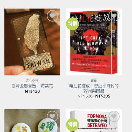
特價
加到
加到
關注
關注
商品
商品
文化小物
書籍
唯紅花綻放：習近平時代的
臺灣金屬書籤 – 海棠花
認同與歸屬
NT$
130
原
目
NT$
500
NT$
395
始
前
價
價
格：
格：
NT$500。
NT$395。
特價
加到
加到