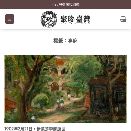
Skip
一起把臺灣找回來
to
content
標籤：
李庥
1902年2月21日，伊萊莎李庥逝世