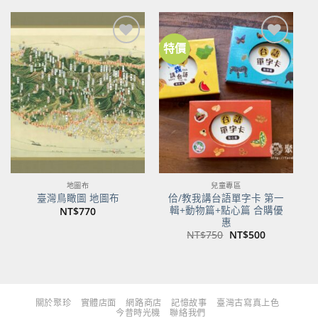
格：
格：
格：
格：
NT$480。
NT$379。
NT$700。
NT$553。
特價
加到
加到
關注
關注
商品
商品
地圖布
兒童專區
佮/教我講台語單字卡 第一
臺灣鳥瞰圖 地圖布
輯+動物篇+點心篇 合購優
NT$
770
惠
原
目
NT$
750
NT$
500
始
前
價
價
格：
格：
NT$750。
NT$500。
關於聚珍
實體店面
網路商店
記憶故事
臺灣古寫真上色
今昔時光機
聯絡我們