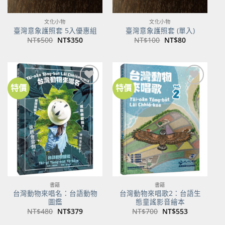
文化小物
文化小物
臺灣意象護照套 5入優惠組
臺灣意象護照套 (單入)
原
目
原
目
NT$
500
NT$
350
NT$
100
NT$
80
始
前
始
前
價
價
價
價
格：
格：
格：
格：
NT$500。
NT$350。
NT$100。
NT$80。
特價
特價
加到
加到
關注
關注
商品
商品
書籍
書籍
台灣動物來唱名：台語動物
台灣動物來唱歌2：台語生
圖鑑
態童謠影音繪本
原
目
原
目
NT$
480
NT$
379
NT$
700
NT$
553
始
前
始
前
價
價
價
價