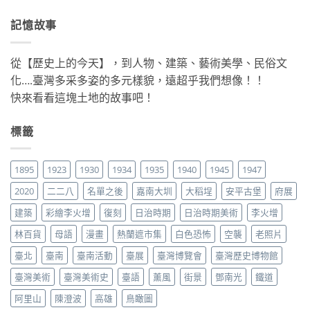
記憶故事
從【歷史上的今天】，到人物、建築、藝術美學、民俗文
化….臺灣多采多姿的多元樣貌，遠超乎我們想像！！
快來看看這塊土地的故事吧！
標籤
1895
1923
1930
1934
1935
1940
1945
1947
2020
二二八
名單之後
嘉南大圳
大稻埕
安平古堡
府展
建築
彩繪李火增
復刻
日治時期
日治時期美術
李火增
林百貨
母語
漫畫
熱蘭遮市集
白色恐怖
空襲
老照片
臺北
臺南
臺南活動
臺展
臺灣博覽會
臺灣歷史博物館
臺灣美術
臺灣美術史
臺語
薰風
街景
鄧南光
鐵道
阿里山
陳澄波
高雄
鳥瞰圖