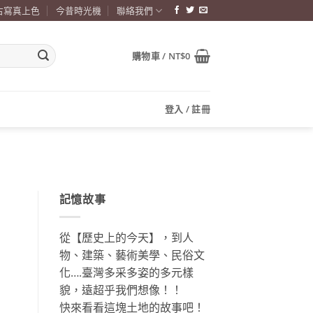
古寫真上色
今昔時光機
聯絡我們
購物車 /
NT$
0
登入 / 註冊
記憶故事
從【歷史上的今天】，到人
物、建築、藝術美學、民俗文
化….臺灣多采多姿的多元樣
貌，遠超乎我們想像！！
快來看看這塊土地的故事吧！