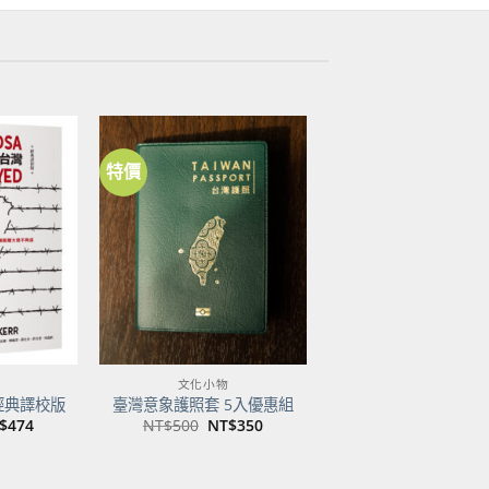
特價
加到
加到
關注
關注
商品
商品
文化小物
經典譯校版
臺灣意象護照套 5入優惠組
目
原
目
$
474
NT$
500
NT$
350
前
始
前
價
價
價
：
格：
格：
格：
$600。
NT$474。
NT$500。
NT$350。