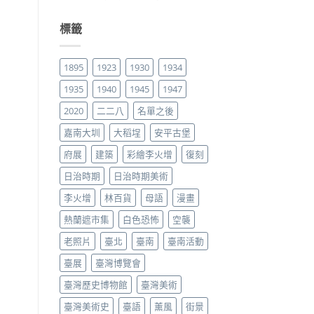
標籤
1895
1923
1930
1934
1935
1940
1945
1947
2020
二二八
名單之後
嘉南大圳
大稻埕
安平古堡
府展
建築
彩繪李火增
復刻
日治時期
日治時期美術
李火增
林百貨
母語
漫畫
熱蘭遮市集
白色恐怖
空襲
老照片
臺北
臺南
臺南活動
臺展
臺灣博覽會
臺灣歷史博物館
臺灣美術
臺灣美術史
臺語
薰風
街景