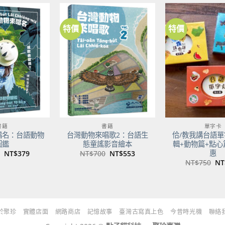
NT$500。
NT$395。
特價
特價
加到
加到
關注
關注
商品
商品
書籍
書籍
單字卡
唱名：台語動物
台灣動物來唱歌2：台語生
佮/教我講台語單
圖鑑
態童謠影音繪本
輯+動物篇+點心
惠
原
目
原
目
NT$
379
NT$
700
NT$
553
始
前
始
前
原
NT$
750
NT
價
價
價
價
始
格：
格：
格：
格：
價
NT$480。
NT$379。
NT$700。
NT$553。
格
NT
於聚珍
實體店面
網路商店
記憶故事
臺灣古寫真上色
今昔時光機
聯絡