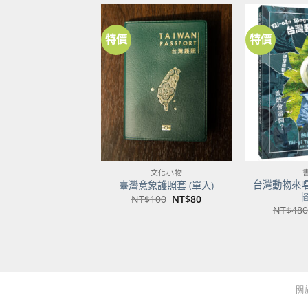
特價
特價
加到
關注
商品
文化小物
台灣動物來
臺灣意象護照套 (單入)
原
目
NT$
100
NT$
80
始
前
NT$
480
價
價
格：
格：
NT$100。
NT$80。
關