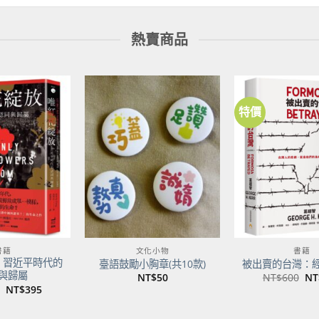
熱賣商品
特價
加到
加到
關注
關注
商品
商品
書籍
文化小物
書籍
：習近平時代的
臺語鼓勵小胸章(共10款)
被出賣的台灣：
與歸屬
原
NT$
50
NT$
600
NT
始
原
目
NT$
395
價
始
前
格
價
價
NT
格：
格：