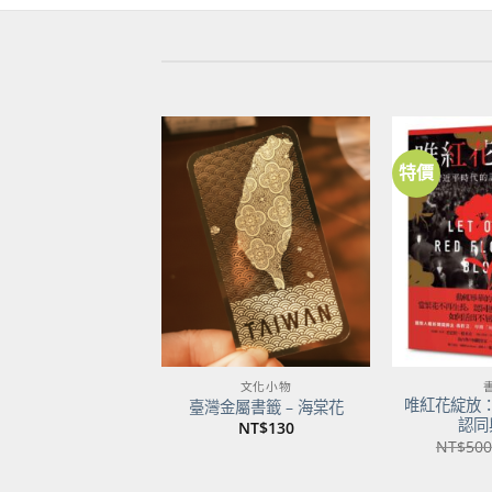
特價
加到
關注
商品
文化小物
唯紅花綻放
臺灣金屬書籤 – 海棠花
認同
NT$
130
NT$
500