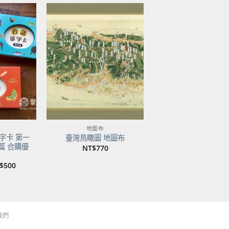
加到
加到
關注
關注
商品
商品
地圖布
字卡 第一
臺灣鳥瞰圖 地圖布
篇 合購優
NT$
770
目
$
500
前
價
：
格：
$750。
NT$500。
我們