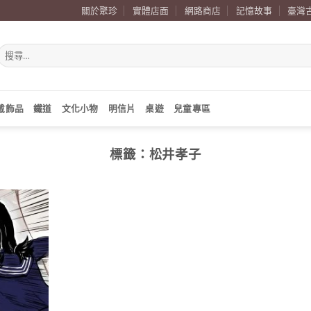
關於聚珍
實體店面
網路商店
記憶故事
臺灣
搜
尋
關
鍵
字:
戴飾品
鐵道
文化小物
明信片
桌遊
兒童專區
標籤：
松井孝子