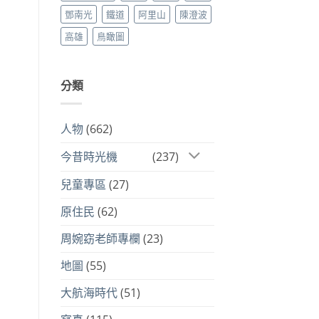
鄧南光
鐵道
阿里山
陳澄波
高雄
鳥瞰圖
分類
人物
(662)
今昔時光機
(237)
兒童專區
(27)
原住民
(62)
周婉窈老師專欄
(23)
地圖
(55)
大航海時代
(51)