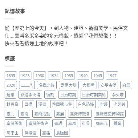
記憶故事
從【歷史上的今天】，到人物、建築、藝術美學、民俗文
化….臺灣多采多姿的多元樣貌，遠超乎我們想像！！
快來看看這塊土地的故事吧！
標籤
1895
1923
1930
1934
1935
1940
1945
1947
2020
二二八
名單之後
嘉南大圳
大稻埕
安平古堡
府展
建築
彩繪李火增
復刻
日治時期
日治時期美術
李火增
林百貨
母語
漫畫
熱蘭遮市集
白色恐怖
空襲
老照片
臺北
臺南
臺南活動
臺展
臺灣博覽會
臺灣歷史博物館
臺灣美術
臺灣美術史
臺語
薰風
街景
鄧南光
鐵道
阿里山
陳澄波
高雄
鳥瞰圖