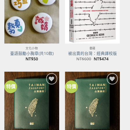
關注
關注
商品
商品
文化小物
書籍
臺語鼓勵小胸章(共10款)
被出賣的台灣：經典譯校版
原
目
NT$
50
NT$
600
NT$
474
始
前
價
價
格：
格：
NT$600。
NT$474。
特價
特價
加到
加到
關注
關注
商品
商品