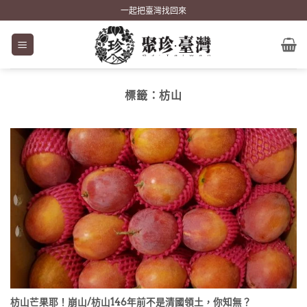
Skip
一起把臺灣找回來
to
content
標籤：
枋山
枋山芒果耶！崩山/枋山146年前不是清國領土，你知無？