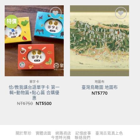
格：
格：
格：
格：
NT$480。
NT$379。
NT$700。
NT$553。
特價
加到
加到
關注
關注
商品
商品
單字卡
地圖布
佮/教我講台語單字卡 第一
臺灣鳥瞰圖 地圖布
輯+動物篇+點心篇 合購優
NT$
770
惠
原
目
NT$
750
NT$
500
始
前
價
價
格：
格：
NT$750。
NT$500。
關於聚珍
實體店面
網路商店
記憶故事
臺灣古寫真上色
今昔時光機
聯絡我們