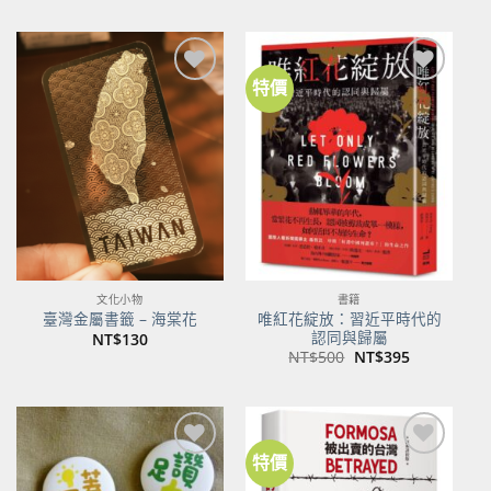
特價
加到
加到
關注
關注
商品
商品
文化小物
書籍
唯紅花綻放：習近平時代的
臺灣金屬書籤 – 海棠花
認同與歸屬
NT$
130
原
目
NT$
500
NT$
395
始
前
價
價
格：
格：
NT$500。
NT$395。
特價
加到
加到