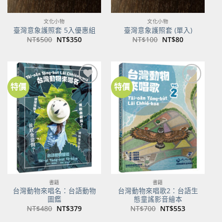
文化小物
文化小物
臺灣意象護照套 5入優惠組
臺灣意象護照套 (單入)
原
目
原
目
NT$
500
NT$
350
NT$
100
NT$
80
始
前
始
前
價
價
價
價
格：
格：
格：
格：
NT$500。
NT$350。
NT$100。
NT$80。
特價
特價
加到
加到
關注
關注
商品
商品
書籍
書籍
台灣動物來唱名：台語動物
台灣動物來唱歌2：台語生
圖鑑
態童謠影音繪本
原
目
原
目
NT$
480
NT$
379
NT$
700
NT$
553
始
前
始
前
價
價
價
價